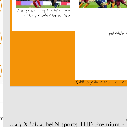
مواعيد مباريات اليوم.. ليفربول مع جروتر
فيورث ومواجهات بكأس العالم للسيدات
 مباريات اليوم
by
اليابان X كوستاريكا - 8 صباحاً - beIN sports 1HD Premium إسبانيا X زامبيا