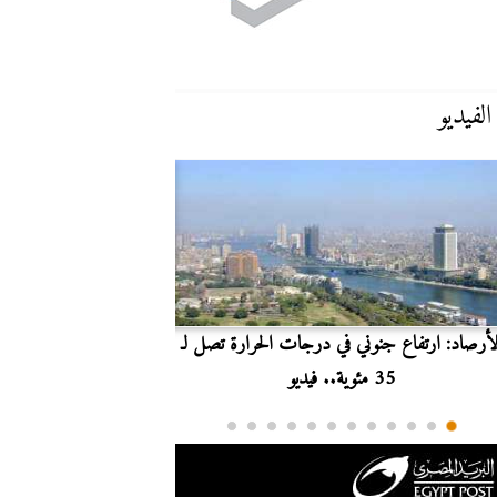
الفيديو
لأرصاد: ارتفاع جنوني في درجات الحرارة تصل لـ
بث مباشر.. مشاهدة مبارا
35 مئوية.. فيديو
الدوري ا