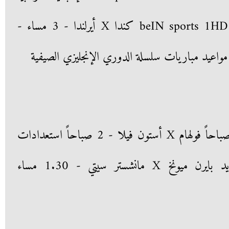
- 10.30 صباحاً - beIN sports 1HD Premium كندا X أيرلندا - 3 مساء -
برينتفورد X برايتون - 12.30 صباحاً فولهام X أستون فيلا - 2 صباحاً استعدادات
بايرن ميونخ والسيتي للموسم الجديد بايرن ميونخ X مانشستر سيتي - 1.30 مساء