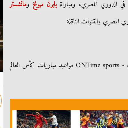
ي في الدوري المصري، ومباراة
بايرن ميونخ
و
مانشستر
ي المصري والقنوات الناقلة
المصري X الأهلي - 8.30 مساء - ONTime sports مواعيد مباريات كأس العالم