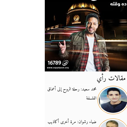
مقالات رأي
آخر
الأخبار
محمد سعيد: رحلة الروح إلى أعماق
الفلسفة
يونيفيل تؤكد دعمها ل
14:24
نائب لبناني: على إير
19:50
ضياء رشوان: مرة أخرى أكاذيب
تزايد نفوذ تنظيم فرس
16:32