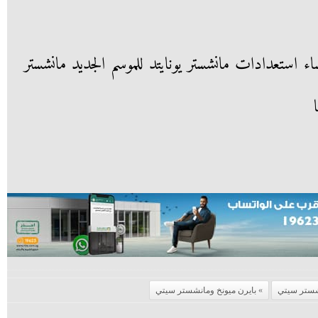
سيتي X توتنهام - 2.30 مساء استعدادات مانشستر يونايتد للموسم الجديد مانشستر
ستر سيتي
بايرن ميونخ ومانشستر سيتي