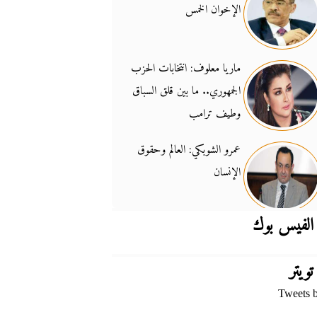
الإخوان الخمس
جدل السلاح والسيادة
14:46
ماريا معلوف: انتخابات الحزب
الجمهوري.. ما بين قلق السباق
وطيف ترامب
عمرو الشوبكي: العالم وحقوق
الإنسان
الفيس بوك
تويتر
Tweets 