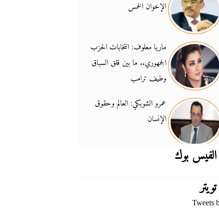
الإخوان الخمس
جدل السلاح والسيادة
14:46
ماريا معلوف: انتخابات الحزب
الجمهوري.. ما بين قلق السباق
وطيف ترامب
عمرو الشوبكي: العالم وحقوق
الإنسان
الفيس بوك
تويتر
Tweets 