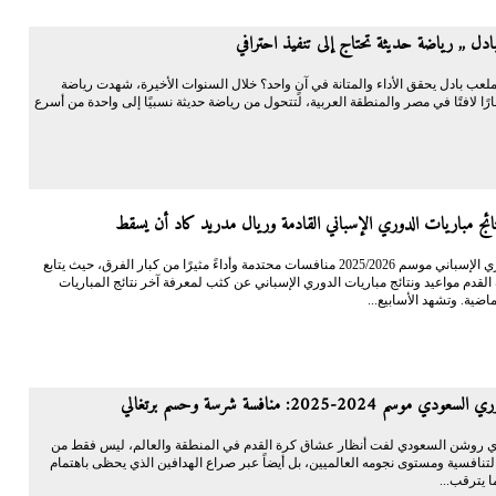
دل ,, رياضة حديثة تحتاج إلى تنفيذ احترافي
لعب بادل يحقق الأداء والمتانة في آنٍ واحد؟ خلال السنوات الأخيرة، شهدت رياضة
ارًا لافتًا في مصر والمنطقة العربية، لتتحول من رياضة حديثة نسبيًا إلى واحدة من أسرع
ائج مباريات الدوري الإسباني القادمة وريال مدريد كاد أن يسقط
يشهد الدوري الإسباني موسم 2025/2026 منافسات محتدمة وأداءً مثيرًا من كبار الفرق، حيث يتابع
قدم مواعيد ونتائج مباريات الدوري الإسباني عن كثب لمعرفة آخر نتائج المباريات
ماضية. وتشهد الأسابيع...
 موسم 2024-2025: منافسة شرسة وحسم برتغالي
 روشن السعودي لفت أنظار عشاق كرة القدم في المنطقة والعالم، ليس فقط من
لتنافسية ومستوى نجومه العالميين، بل أيضاً عبر صراع الهدافين الذي يحظى باهتمام
ا يترقب...