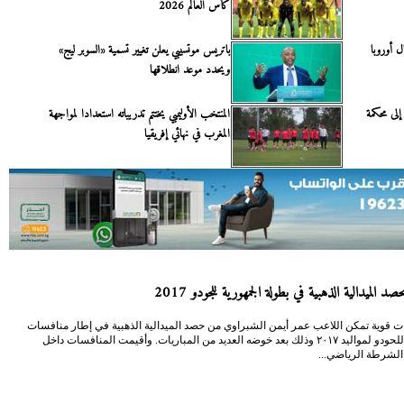
كأس العالم 2026
 أوروبا
باتريس موتسيبي يعلن تغيير تسمية «السوبر ليج»
ويحدد موعد انطلاقها
إلى محكمة
المنتخب الأوليمبي يختتم تدريباته استعدادا لمواجهة
المغرب في نهائي إفريقيا
د الميدالية الذهبية في بطولة الجمهورية للجودو 2017
ت قوية تمكن اللاعب عمر أيمن الشبراوي من حصد الميدالية الذهبية في إطار منافسات
الجمهورية للحودو لمواليد ٢٠١٧ وذلك بعد خوضه العديد من المباريات. وأقيمت المنافسات داخل
 الشرطة الرياضي...