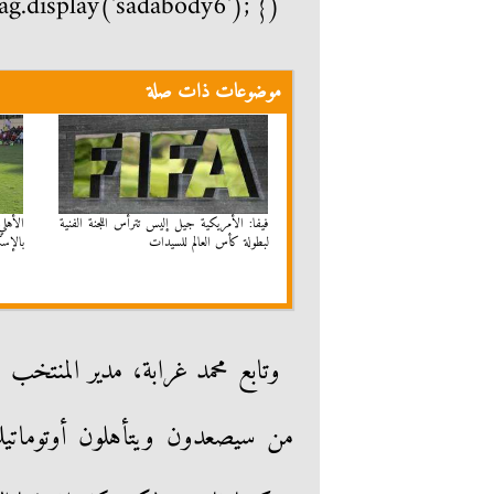
g.display('sadabody6'); });
موضوعات ذات صلة
فيفا: الأمريكية جيل إليس تترأس اللجنة الفنية
الأهل
لبطولة كأس العالم للسيدات
بالإس
وتابع محمد غرابة، مدير المنتخب 
من سيصعدون ويتأهلون أوتوماتي