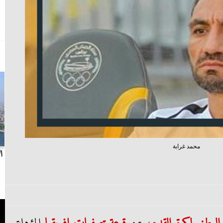
محمد غرابة
بث مباشر.. مباراة الزمالك وسيراميكا كليوباترا في
ا
الدوري