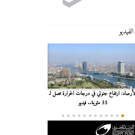
الفيديو
لأرصاد: ارتفاع جنوني في درجات الحرارة تصل لـ
بث مباشر.. مشاهدة مبارا
35 مئوية.. فيديو
الدوري ا