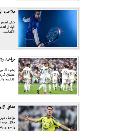
ملاعب البا
كيف يُصنع م
البادل انتش
الألعاب...
مواعيد ونت
عشاق كرة ال
القادمة وال
هدافي الدوري السعودي
يواصل دوري
خلال قوته ا
واسع. وبينم