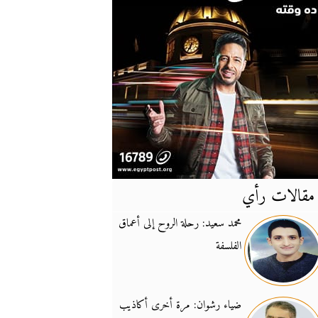
مقالات رأي
آخر
الأخبار
محمد سعيد: رحلة الروح إلى أعماق
الفلسفة
يونيفيل تؤكد دعمها ل
14:24
نائب لبناني: على إير
19:50
ضياء رشوان: مرة أخرى أكاذيب
تزايد نفوذ تنظيم فرس
16:32