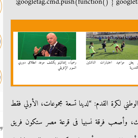
googletag.cmd.push(function() { googleta
ي يعلن مواعيد اختبارات الناشئين
رسميًا.. إنفانتينو يكشف موعد انطلاق دوري
كندرية
السوبر الإفريقي
الوطني لكرة القدم: “لدينا تسعة مجموعات، الأولي فقط
ك، وأصعب فرقة نسبيا فى قرعة مصر ستكون فريق
by