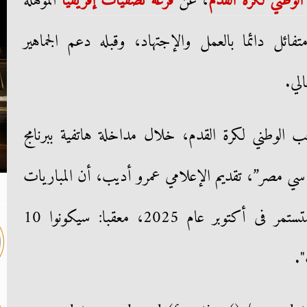
الوطني ل
كرة القدم
، عن
قرعة تصفيات إفريقيا
المؤهلة
متفائل دائما بالعمل والإجتهاد، وقبله دعم الجماهير
لي.
ب الوطني لكرة القدم، خلال مداخلة هاتفية ببرنامج
ي سي مصر”، تقديم الإعلامي عمرو أديب، أن المباريات
ستبدأ فى نوفمبر لعام 2023، وستستمر فى أكتوبر عام 2025، معقبا: سيكونوا 10
.