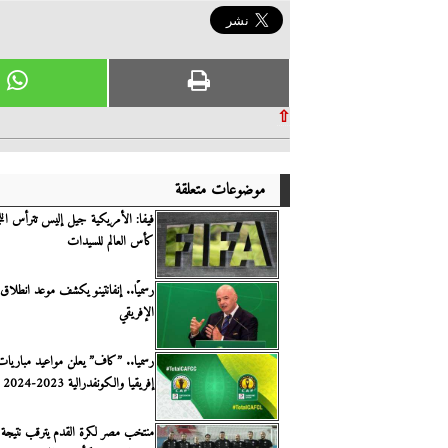
⇧
موضوعات متعلقة
فيفا: الأمريكية جيل إليس تترأس اللجن
كأس العالم للسيدات
رسميًا.. إنفانتينو يكشف موعد انطلاق
الإفريقي
رسميا.. ”كاف” يعلن مواعيد مباريا
إفريقيا والكونفدرالية 2023-2024
منتخب مصر لكرة القدم يترقب نتيجة