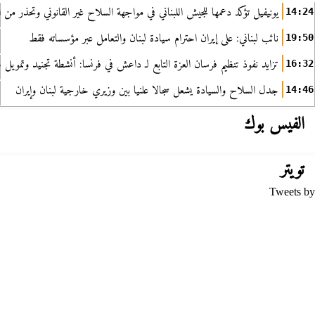
يونيفيل تؤكد دعمها للجيش اللبناني في مواجهة السلاح غير القانوني وتحذر من ا
14:24
نائب لبناني: على إيران احترام سيادة لبنان والتعامل عبر مؤسساته فقط
19:50
تزايد نفوذ تنظيم فرسان العزة التابع لـ داعش في فرنسا: أنشطة تجنيد وتمويل
16:32
جدل السلاح والسيادة يشعل سجالا علنيا بين وزيري خارجية لبنان وإيران
14:46
الفيس بوك
تويتر
Tweets by