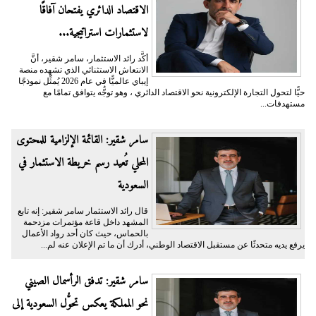
الاقتصاد الدائري يفتحان آفاقًا
لاستثمارات استراتيجية...
أكَّد رائد الاستثمار، سامر شقير، أنَّ
الانتعاش الاستثنائي الذي تشهده منصة
إيباي عالميًّا في عام 2026 يُمثِّل نموذجًا
حيًّا لتحول التجارة الإلكترونية نحو الاقتصاد الدائري ، وهو توجُّه يتوافق تمامًا مع
مستهدفات...
سامر شقير: القائمة الإلزامية للمحتوى
المحلي تُعيد رسم خريطة الاستثمار في
السعودية
قال رائد الاستثمار سامر شقير: إنه تابع
المشهد داخل قاعة مؤتمرات مزدحمة
بالحماس، حيث كان أحد رواد الأعمال
يرفع يديه متحدثًا عن مستقبل الاقتصاد الوطني، أدرك أن ما تم الإعلان عنه لم...
سامر شقير: تدفق الرأسمال الصيني
نحو المملكة يعكس تحوُّل السعودية إلى