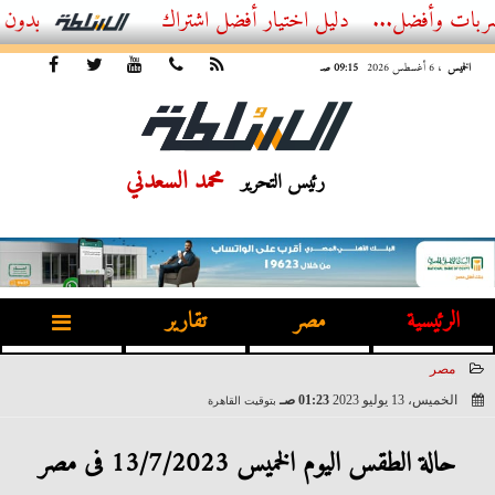
ل...
أفضل اشتراك IPTV بدون تقطيع 2026 – دليل المشاهد العصري
الخميس
، 6 أغسطس 2026
09:15 صـ
محمد السعدني
رئيس التحرير
الرئيسية
مصر
تقارير
مصر
الخميس، 13 يوليو 2023
01:23 صـ
بتوقيت القاهرة
2023-07-13 01:23:52
حالة الطقس اليوم الخميس 13/7/2023 فى مصر