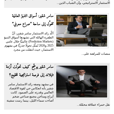
الاستثمار الاستراتيجي، وأن الشباب الذين...
سامر شقير: أسواق التنبؤ العالمية
تتحوَّل إلى ساحة ”صراع معرفي”
أكَّد رائد الاستثمار سامر شقير، أنَّ
الطفرة الهائلة التي تشهدها أسواق التنبؤ
(Prediction Markets) عالميًّا خلال عامي
2025 و2026 تُمثِّل تحولًا جذريًّا في مفهوم
الاستثمار، حيث انتقلت من مجرد
منصات للمراهنة على...
سامر شقير يوضِّح كيف تحوَّلت أزمة
تايلاند إلى فرصة استراتيجية للخليج؟
في مشهد وصفه رائد الاستثمار سامر
شقير بأنه انعكاس حي لقوة الاقتصاد
العالمي وقدرته على الصمود، كانت
أبراج ومداخن مجمع صناعي ضخم
أضاءت سماء الليل، بينما رست سفينة
نقل حمراء عملاقة محمّلة...