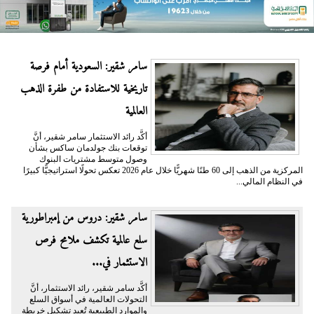
سامر شقير: السعودية أمام فرصة
تاريخية للاستفادة من طفرة الذهب
العالمية
أكَّد رائد الاستثمار سامر شقير، أنَّ
توقعات بنك جولدمان ساكس بشأن
وصول متوسط مشتريات البنوك
المركزية من الذهب إلى 60 طنًا شهريًّا خلال عام 2026 تعكس تحولًا استراتيجيًّا كبيرًا
في النظام المالي...
سامر شقير: دروس من إمبراطورية
سلع عالمية تكشف ملامح فرص
الاستثمار في...
أكَّد سامر شقير، رائد الاستثمار، أنَّ
التحولات العالمية في أسواق السلع
والموارد الطبيعية تُعيد تشكيل خريطة