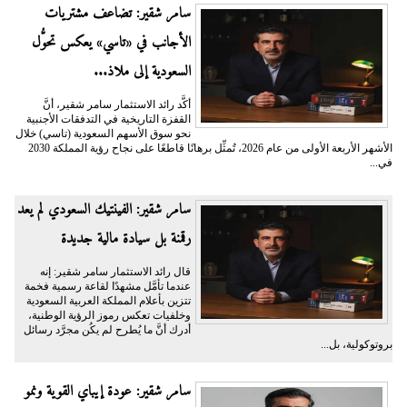
سامر شقير: تضاعف مشتريات
الأجانب في «تاسي» يعكس تحوُّل
السعودية إلى ملاذ...
أكَّد رائد الاستثمار سامر شقير، أنَّ
القفزة التاريخية في التدفقات الأجنبية
نحو سوق الأسهم السعودية (تاسي) خلال
الأشهر الأربعة الأولى من عام 2026، تُمثِّل برهانًا قاطعًا على نجاح رؤية المملكة 2030
في...
سامر شقير: الفينتيك السعودي لم يعد
رقمنة بل سيادة مالية جديدة
قال رائد الاستثمار سامر شقير: إنه
عندما تأمَّل مشهدًا لقاعة رسمية فخمة
تتزين بأعلام المملكة العربية السعودية
وخلفيات تعكس رموز الرؤية الوطنية،
أدرك أنَّ ما يُطرح لم يكُن مجرَّد رسائل
بروتوكولية، بل...
سامر شقير: عودة إيباي القوية ونمو