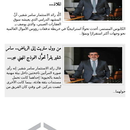
الملاذ...
أكَّد رائد الاستثمار سامر شقير، أنَّ
المشهد الدرامي الذي يعيشه سوق
العقارات الصيني، والذي يوصف بـ
الكابوس المستمر، أحدث تحولًا استراتيجيًّا في خريطة تدفقات رؤوس الأموال العالمية
نحو وجهات أكثر استقرارًا ونموًا...
من وول ستريت إلى الرياض.. سامر
شقير يقرأ تحوُّل النموذج المهني عبر...
قال رائد الاستثمار سامر شقير: إنه رأى
صورة لامرأتين ناجحتين داخل بيئة مهنية
نابضة بالحيوية؛ إحداهما كانت تحمل
مستندات بثقة هادئة، بينما كانت الأخرى
تُنصت بتركيز، في وقتٍ كان الفريق من
حولهما...