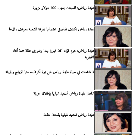
عايدة رياض: اتسجنت بسبب 100 دولار مزورة
عايدة رياض تكشف تفاصيل انضمامها للفرقة الشعبية وموقف والدها
عايدة رياض: محرم فؤاد كان غيورا جدا وضربنى علقة سخنة أثناء
الخطوبة
3 شائعات في حياة عايدة رياض قبل نيرة أشرف.. منها الزواج والديانة
شاهد| عايدة رياض تستعيد شبابها بإطلالة جريئة
عايدة رياض تستعيد شبابها بفستان منقط