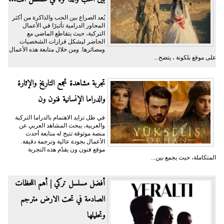
يُعد الصراع بين الحب والذاكرة من أكثر
المحاور الدرامية تأثيرًا في الأعمال
التركية، حيث يتقاطع الماضي مع
الحاضر ليشكل قرارات الشخصيات
ومصائرها. ومن خلال متابعة هذه الأعمال
على موقع بلكونة ، يتضح...
تجربة مشاهدة تجمع التاريخ والإثارة
والدراما الإنسانية فنون ون
في ظل تزايد الاهتمام بالدراما التركية
والعربية، يبحث المشاهد العربي عن
منصة موثوقة تتيح له متابعة أحدث
الأعمال بجودة عالية وترجمة دقيقة.
موقع فنون ون يقدّم هذه التجربة
المتكاملة، حيث يجمع بين...
أفضل مسلسل تركي | أهم اللحظات
الصادمة في تحت الارض مترجم
وتحليلها