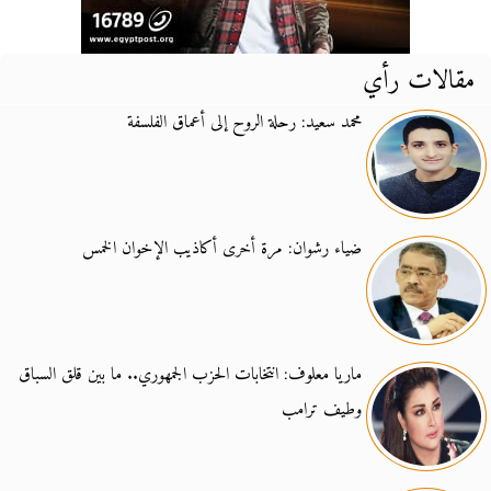
مقالات رأي
محمد سعيد: رحلة الروح إلى أعماق الفلسفة
ضياء رشوان: مرة أخرى أكاذيب الإخوان الخمس
ماريا معلوف: انتخابات الحزب الجمهوري.. ما بين قلق السباق
وطيف ترامب