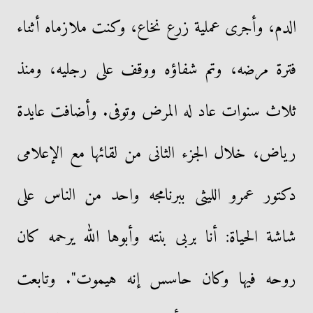
الدم، وأجرى عملية زرع نخاع، وكنت ملازماه أثناء
فترة مرضه، وتم شفاؤه ووقف على رجليه، ومنذ
ثلاث سنوات عاد له المرض وتوفى. وأضافت عايدة
رياض، خلال الجزء الثانى من لقائها مع الإعلامى
دكتور عمرو الليثى ببرنامجه واحد من الناس على
شاشة الحياة: أنا بربى بنته وأبوها الله يرحمه كان
روحه فيها وكان حاسس إنه هيموت". وتابعت