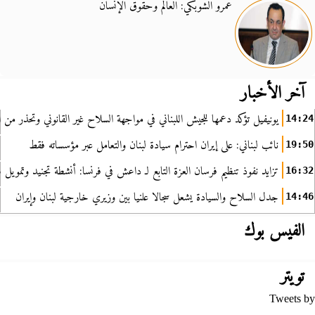
عمرو الشوبكي: العالم وحقوق الإنسان
آخر الأخبار
يونيفيل تؤكد دعمها للجيش اللبناني في مواجهة السلاح غير القانوني وتحذر من ا
14:24
نائب لبناني: على إيران احترام سيادة لبنان والتعامل عبر مؤسساته فقط
19:50
تزايد نفوذ تنظيم فرسان العزة التابع لـ داعش في فرنسا: أنشطة تجنيد وتمويل
16:32
جدل السلاح والسيادة يشعل سجالا علنيا بين وزيري خارجية لبنان وإيران
14:46
الفيس بوك
تويتر
Tweets by