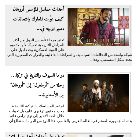
أحداث مسلسل المؤسس أروهان |
كيف غيّرت المعارك والتحالفات
مصير الدولة في...
تُعتبر مرحلة تأسيس الدول من أكثر
المراحل التاريخية تعقيدًا، لأنها لا تقوم
على القوة العسكرية وحدها، بل على
شبكة واسعة من التحالفات السياسية، والصراعات الداخلية، والقرارات المصيرية التي
تحدد شكل المستقبل. وهذا...
دراما السيوف والتاريخ في تركيا…
رحلة من “أرطغرل” إلى “أورهان”
بين الأسطورة...
لم تعد المسلسلات التركية التاريخية
مجرد محتوى ترفيهي عابر، بل تحولت
خلال العقد الأخير إلى نوع درامي قائم
بذاته له جمهوره الضخم في العالم العربي والعالمي. هذا النوع من الدراما استطاع أن...
تعرف على أحداث أجمل مسلسلات