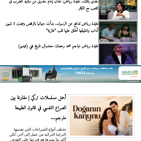
خدى بالك.. عايدة رياض: عادل إمام حذرنى من مشهد الضرب فى
اللعب مع الكبار
عايدة رياض تدافع عن الرسول.. بدأت حياتها بالرقص وسجنت 3 شهور
آداب وشقيقها أطلق عليها لقب ”غازية”
عايدة رياض تهاجم محمد رمضان: معندوش تاريخ فني (فيديو)
أجمل مسلسلات تركي | مقارنة بين
الصراع النفسي في قانون الطبيعة
مترجم...
تختلف أنواع الصراعات التي تقدمها
الدراما التركية من عمل إلى آخر، لكن
أكثر ما يميزها هو قدرتها على الغوص