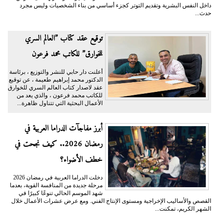
داخل النفس البشرية وتقديم التوتر كجزء أساسي من بناء الشخصيات وليس مجرد
حدث...
توقيع عقد كتاب ”العالم السري
للخوارق” للكاتب محمد فرعون
أعلنت دار حابي للنشر والتوزيع ، برئاسة
الدكتور محمد إبراهيم طعيمة ، عن توقيع
عقد لاصدار كتاب العالم السري للخوارق
للكاتب محمد فرعون ، والذي يعد من
الأعمال البحثية التي تتناول ظاهرة...
أبرز مفاجآت الدراما العربية في
رمضان 2026.. كيف نجحت في
خطف الأضواء؟
دخلت الدراما العربية في رمضان 2026
مرحلة جديدة من المنافسة القوية، بعدما
شهد الموسم الحالي تنوعًا كبيرًا في
القصص والأساليب الإخراجية ومستوى الإنتاج الفني. ومع عرض عشرات الأعمال خلال
الشهر الكريم، تمكنت...