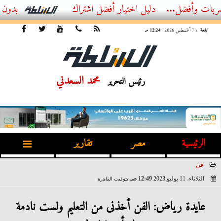
ضل...
أفضل اشتراك IPTV بدون تقطيع 2026 – دليل المشاهد العصري
الجمعة
، 7 أغسطس 2026
12:24 مـ
محمد السعدني
رئيس التحرير
الرئيسية
مصر
تقارير
فن
الثلاثاء، 11 يوليو 2023
12:49 صـ
بتوقيت القاهرة
2023-07-11 00:49:12
عايدة رياض: الفن أخذنى من التعليم ولست نادمة