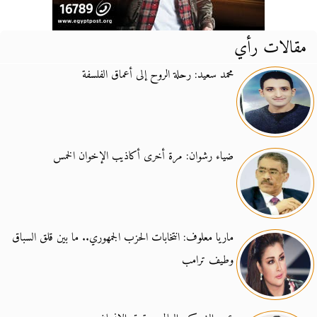
مقالات رأي
محمد سعيد: رحلة الروح إلى أعماق الفلسفة
ضياء رشوان: مرة أخرى أكاذيب الإخوان الخمس
ماريا معلوف: انتخابات الحزب الجمهوري.. ما بين قلق السباق
وطيف ترامب