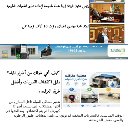
رئيس شئون البيئة: لدينا خطة طموحة لإعادة تطوير المحميات الطبيعية
البيئة: محمية «وادي الحيتان» وفرت 10 آلاف فرصة عمل
كيف تحمي منزلك من أضرار المياه؟
دليل اكتشاف التسربات وأفضل
طرق العزل...
تعتبر مشاكل المياه داخل المنازل من
أكثر المشكلات التي تسبب أضرارًا
كبيرة إذا لم يتم اكتشافها ومعالجتها في
الوقت المناسب، فالتسربات المخفية قد تؤدي إلى تلف الدهانات، ظهور الرطوبة
والعفن، ضعف الخرسانة،...