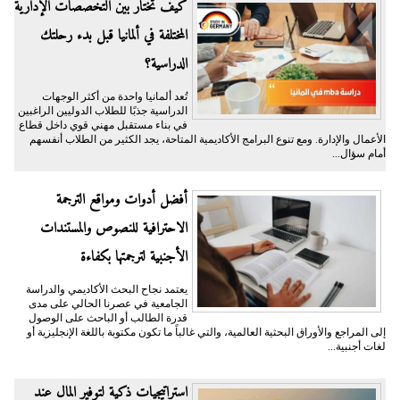
كيف تختار بين التخصصات الإدارية
المختلفة في ألمانيا قبل بدء رحلتك
الدراسية؟
تُعد ألمانيا واحدة من أكثر الوجهات
الدراسية جذبًا للطلاب الدوليين الراغبين
في بناء مستقبل مهني قوي داخل قطاع
الأعمال والإدارة. ومع تنوع البرامج الأكاديمية المتاحة، يجد الكثير من الطلاب أنفسهم
أمام سؤال...
أفضل أدوات ومواقع الترجمة
الاحترافية للنصوص والمستندات
الأجنبية لترجمتها بكفاءة
يعتمد نجاح البحث الأكاديمي والدراسة
الجامعية في عصرنا الحالي على مدى
قدرة الطالب أو الباحث على الوصول
إلى المراجع والأوراق البحثية العالمية، والتي غالباً ما تكون مكتوبة باللغة الإنجليزية أو
لغات أجنبية...
​استراتيجيات ذكية لتوفير المال عند