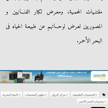
مقتنـيات المحمـية، ومعـرض لكبار الفنـانيين و
المصـوريين لعـرض لوحـاتهم عن طبيعـة الحياه فى
البحـر الأحمـر.
المحميات الطبيعية
مركز الزوار
تطوير المحميات
البيئة البحرية
محميات البحر الاحمر