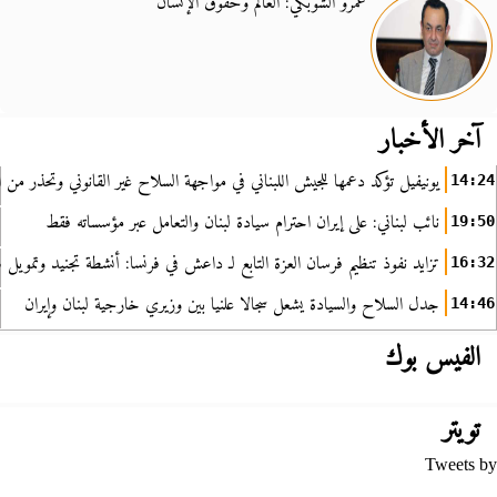
عمرو الشوبكي: العالم وحقوق الإنسان
آخر الأخبار
يونيفيل تؤكد دعمها للجيش اللبناني في مواجهة السلاح غير القانوني وتحذر من ا
14:24
نائب لبناني: على إيران احترام سيادة لبنان والتعامل عبر مؤسساته فقط
19:50
تزايد نفوذ تنظيم فرسان العزة التابع لـ داعش في فرنسا: أنشطة تجنيد وتمويل
16:32
جدل السلاح والسيادة يشعل سجالا علنيا بين وزيري خارجية لبنان وإيران
14:46
الفيس بوك
تويتر
Tweets by