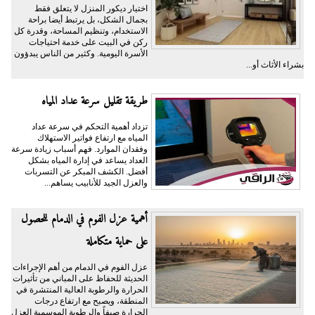
اختيار ديكور المنزل لا يتعلق فقط
بجمال الشكل، بل يرتبط أيضا براحة
الاستخدام، وتنظيم المساحة، وقدرة كل
ركن في البيت على خدمة احتياجات
الأسرة اليومية. وكثير من الناس يبدؤون
بشراء الأثاث أو...
طريقة تقليل سرعة عداد المياه
تزداد أهمية التحكم في سرعة عداد
المياه مع ارتفاع فواتير الاستهلاك
وفقدان الموارد. فهم أسباب زيادة سرعة
العداد يساعد في إدارة المياه بشكل
أفضل. الكشف المبكر عن التسربات
والعزل الجيد للأنابيب يساهم...
أهمية عزل الفوم في الدمام للحصول
على حماية متكاملة
عزل الفوم في الدمام من أهم الإجراءات
الحديثة للحفاظ على المباني من تأثيرات
الحرارة والرطوبة العالية المنتشرة في
المنطقة، ويصبح مع ارتفاع درجات
الحرارة صيفاً والرطوبة الموسمية العزل