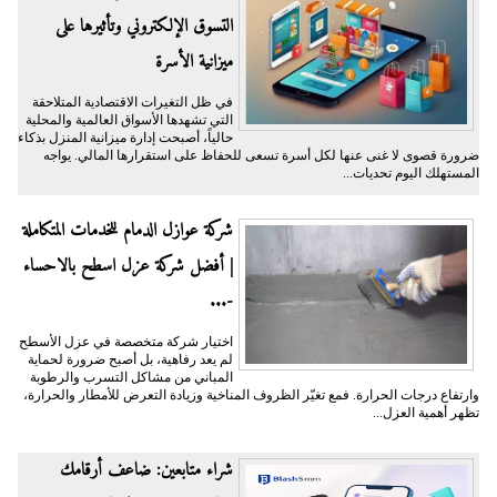
التسوق الإلكتروني وتأثيرها على
ميزانية الأسرة
​في ظل التغيرات الاقتصادية المتلاحقة
التي تشهدها الأسواق العالمية والمحلية
حالياً، أصبحت إدارة ميزانية المنزل بذكاء
ضرورة قصوى لا غنى عنها لكل أسرة تسعى للحفاظ على استقرارها المالي. يواجه
المستهلك اليوم تحديات...
شركة عوازل الدمام للخدمات المتكاملة
| أفضل شركة عزل اسطح بالاحساء
-...
اختيار شركة متخصصة في عزل الأسطح
لم يعد رفاهية، بل أصبح ضرورة لحماية
المباني من مشاكل التسرب والرطوبة
وارتفاع درجات الحرارة. فمع تغيّر الظروف المناخية وزيادة التعرض للأمطار والحرارة،
تظهر أهمية العزل...
شراء متابعين: ضاعف أرقامك