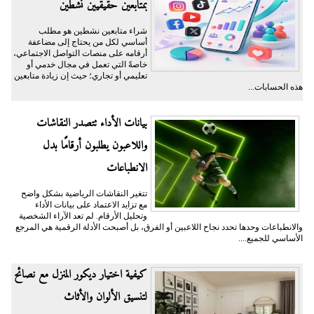
بمتابعين حقيقيين نشطين
شراء متابعين نشطين هو مطلب
أساسي لكل من يحتاج إلى مضاعفة
أرقامه على منصات التواصل الاجتماعي،
خاصةً التي تعمل في مجال خدمي أو
تعليمي أو تجاري؛ حيث إن زيادة متابعين
هذه الحسابات...
بيانات الأداء تتصدر النقاشات
واللاعبون يطلبون أرقامًا بدل
الانطباعات
تتغير النقاشات الرياضية بشكل واضح
مع تزايد الاعتماد على بيانات الأداء
وتحليل الأرقام. لم تعد الآراء الشخصية
والانطباعات وحدها تحدد نجاح اللاعبين أو الفرق، بل أصبحت الأدلة الرقمية هي المرجع
الأساسي للجميع....
كيفية اختيار ديكور المنزل مع نصائح
لتنسيق الألوان والأثاث