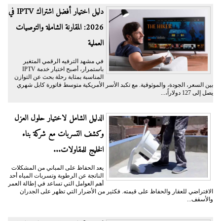
دليل اختيار أفضل اشتراك IPTV في
2026: المقارنة الشاملة والتوصيات
العملية
في مشهد الترفيه الرقمي المتغير
باستمرار، أصبح اختيار خدمة IPTV
المناسبة بمثابة رحلة بحث عن التوازن
بين السعر، الجودة، والموثوقية. مع تكبد الأسر الأمريكية متوسط فاتورة كابل شهري
يصل إلى 127 دولاراً،...
الدليل الشامل لاختيار حلول العزل
وكشف التسربات مع شركة بناء
الخليج للمقاولات...
يعد الحفاظ على المباني من المشكلات
الناتجة عن الرطوبة وتسربات المياه أحد
أهم العوامل التي تساعد في إطالة العمر
الافتراضي للعقار والحفاظ على قيمته. فكثير من الأضرار التي تظهر على الجدران
والأسقف...