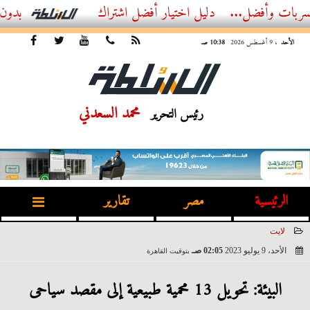
ضل...
أفضل اشتراك IPTV بدون تقطيع 2026 – دليل المشاهد العصري
الأحد
، 9 أغسطس 2026
10:38 صـ
محمد السعدني
رئيس التحرير
الرئيسية
مصر
تقارير
لايت
الأحد، 9 يوليو 2023
02:05 صـ
بتوقيت القاهرة
2023-07-09 02:05:20
البيئة: تحويل 13 محمية طبيعية إلى مقصد سياحى