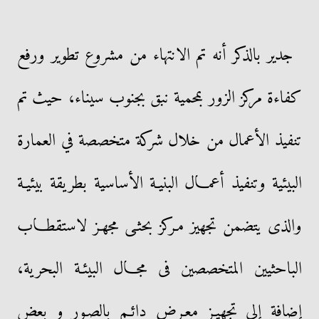
جدير بالذكر أنه تم الانتهاء من مشروع تطوير ورفع
كفاءة مركز الزور بمحمية نبق بجنوب سيناء، حيث تم
تنفيذ الأعمال من خلال شركة متخصصة في العمارة
البيئية وتنفيذ أعمـال البنيـة الأساسية بطريقة بيئيـة
والذى يتضمن تجهيز مـركز بحثـى مجهـز لاستقطـاب
الباحثيين المتخصصين فى مجـال البيئـة البحرية،
إضافة إلى تجهيـز معـرض دائـم بالصـور و بعض