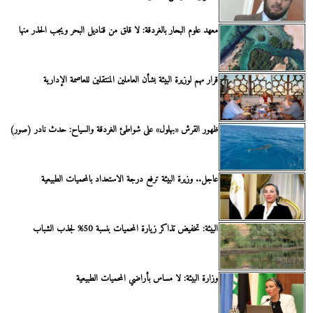
معهد علوم البحار بالغردقة: لا قلق من قناديل البحر ويجب الحذر منها
قرار مهم لوزيرة البيئة بشأن العاملين المنتقلين للعاصمة الإدارية
ظهور القرش «بهلول» على شواطئ الغردقة والسياح: حدث نادر (صور)
عاجل.. وزيرة البيئة ترفع درجة الاستعداد بالمحميات الطبيعية
البيئة: تخفيض تذاكر زيارة المحميات بنسبة 50% لجذب الشباب
وزارة البيئة: لا مساس بأراضي المحميات الطبيعية