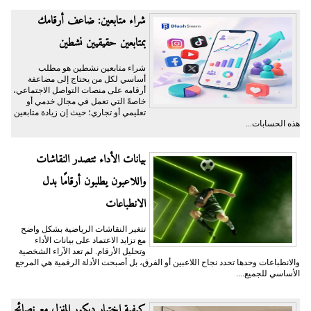
شراء متابعين: ضاعف أرقامك
بمتابعين حقيقيين نشطين
شراء متابعين نشطين هو مطلب
أساسي لكل من يحتاج إلى مضاعفة
أرقامه على منصات التواصل الاجتماعي،
خاصةً التي تعمل في مجال خدمي أو
تعليمي أو تجاري؛ حيث إن زيادة متابعين
هذه الحسابات...
بيانات الأداء تتصدر النقاشات
واللاعبون يطلبون أرقامًا بدل
الانطباعات
تتغير النقاشات الرياضية بشكل واضح
مع تزايد الاعتماد على بيانات الأداء
وتحليل الأرقام. لم تعد الآراء الشخصية
والانطباعات وحدها تحدد نجاح اللاعبين أو الفرق، بل أصبحت الأدلة الرقمية هي المرجع
الأساسي للجميع....
كيفية اختيار ديكور المنزل مع نصائح