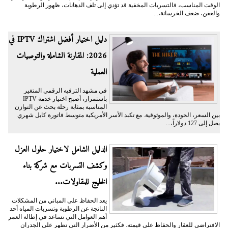
الوقت المناسب، فالتسربات المخفية قد تؤدي إلى تلف الدهانات، ظهور الرطوبة
والعفن، ضعف الخرسانة،...
دليل اختيار أفضل اشتراك IPTV في
2026: المقارنة الشاملة والتوصيات
العملية
في مشهد الترفيه الرقمي المتغير
باستمرار، أصبح اختيار خدمة IPTV
المناسبة بمثابة رحلة بحث عن التوازن
بين السعر، الجودة، والموثوقية. مع تكبد الأسر الأمريكية متوسط فاتورة كابل شهري
يصل إلى 127 دولاراً،...
الدليل الشامل لاختيار حلول العزل
وكشف التسربات مع شركة بناء
الخليج للمقاولات...
يعد الحفاظ على المباني من المشكلات
الناتجة عن الرطوبة وتسربات المياه أحد
أهم العوامل التي تساعد في إطالة العمر
الافتراضي للعقار والحفاظ على قيمته. فكثير من الأضرار التي تظهر على الجدران