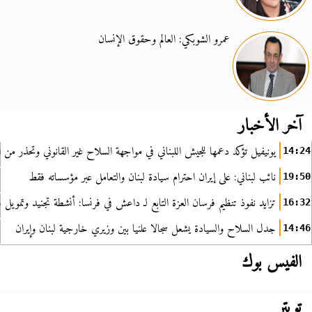
عمرو الشوبكي: العالم وحقوق الإنسان
آخر الأخبار
يونيفيل تؤكد دعمها للجيش اللبناني في مواجهة السلاح غير القانوني وتحذر من ا
14:24
نائب لبناني: على إيران احترام سيادة لبنان والتعامل عبر مؤسساته فقط
19:50
تزايد نفوذ تنظيم فرسان العزة التابع لـ داعش في فرنسا: أنشطة تجنيد وتمويل
16:32
جدل السلاح والسيادة يشعل سجالا علنيا بين وزيري خارجية لبنان وإيران
14:46
الفيس بوك
تويتر