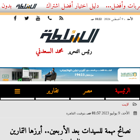
...
أفضل اشتراك IPTV بدون تقطيع 2026 – دليل المشاهد العصري
الأحد
، 9 أغسطس 2026
10:22 صـ
محمد السعدني
رئيس التحرير
الرئيسية
مصر
تقارير
لايت
الأحد، 9 يوليو 2023
01:57 صـ
بتوقيت القاهرة
2023-07-09 01:57:52
نصائح مهمة للسيدات بعد الأربعين.. أبرزها التمارين