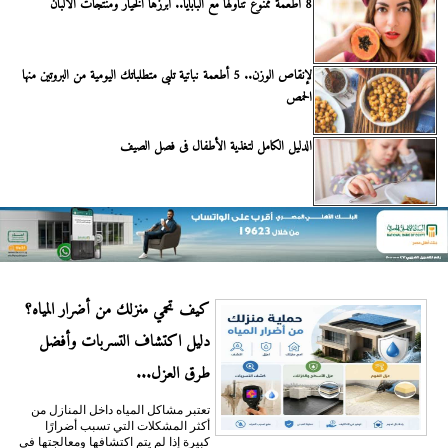
8 أطعمة ممنوع تناولها مع البابايا.. أبرزها الخيار ومنتجات الألبان
لإنقاص الوزن.. 5 أطعمة نباتية تلبى متطلباتك اليومية من البروتين منها
الحمص
الدليل الكامل لتغذية الأطفال فى فصل الصيف
كيف تحمي منزلك من أضرار المياه؟
دليل اكتشاف التسربات وأفضل
طرق العزل...
تعتبر مشاكل المياه داخل المنازل من
أكثر المشكلات التي تسبب أضرارًا
كبيرة إذا لم يتم اكتشافها ومعالجتها في