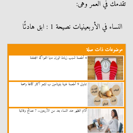
تقدمك في العمر وهى:
النساء في الأربعينيات نصيحة 1 : ابق هادئًا
موضوعات ذات صلة
6 أطعمة تسبب زيادة الوزن منها الفواكه المجففة
تناولى 9 أطعمة غنية بفيتامين ب لشعر أكثر كثافة وصحة
آلام الظهر عند النساء بعد سن الأربعين.. 7 نصائح وقائية