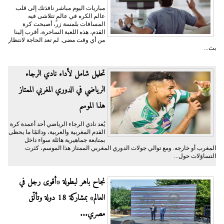
مباريات اليوم مباشر نافذتك إلى قلب
عالم الكره في عالمٍ تتلاشى فيه
المسافات بلمسة زر، أصبحت كرة
القدم، هذه اللعبة الساحرة، أقرب إلينا
من أي وقت مضى. لم تعد الحاجة لانتظار
بث...
تحليل شامل لأداء نادي الرجاء
الرياضي في الدوري المغربي الممتاز
هذا الموسم
يُعد نادي الرجاء الرياضي أحد أعمدة كرة
القدم المغربية والعربية، ودائمًا ما يحظى
بمتابعة جماهيرية هائلة سواء داخل
المغرب أو خارجه. ومع توالي جولات الدوري المغربي الممتاز هذا الموسم، كثرت
التساؤلات حول...
نجاح باهر لبطولة «أقوى رجل في
العالم» بمشاركة 18 دولة وتألّق
مصري...