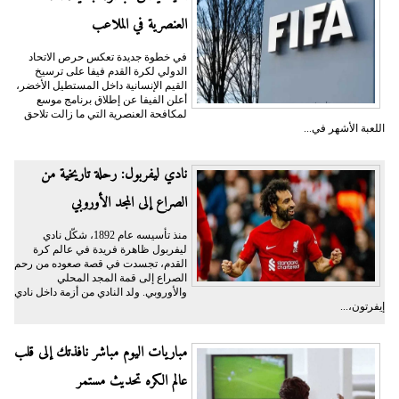
العنصرية في الملاعب
في خطوة جديدة تعكس حرص الاتحاد
الدولي لكرة القدم فيفا على ترسيخ
القيم الإنسانية داخل المستطيل الأخضر،
أعلن الفيفا عن إطلاق برنامج موسع
لمكافحة العنصرية التي ما زالت تلاحق
اللعبة الأشهر في...
نادي ليفربول: رحلة تاريخية من
الصراع إلى المجد الأوروبي
منذ تأسيسه عام 1892، شكّل نادي
ليفربول ظاهرة فريدة في عالم كرة
القدم، تجسدت في قصة صعوده من رحم
الصراع إلى قمة المجد المحلي
والأوروبي. ولد النادي من أزمة داخل نادي
إيفرتون،...
مباريات اليوم مباشر نافذتك إلى قلب
عالم الكره تحديث مستمر