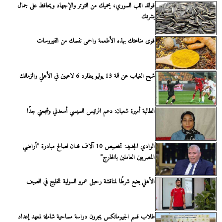
فوائد اللب السوري، يحميك من التوتر والإجهاد ويحافظ على جمال
بشرتك
قوى مناعتك بهذه الأطعمة واحمى نفسك من الفيروسات
شبح الغياب عن قمة 13 يوليو يطارد 6 لاعبين في الأهلي والزمالك
الطالبة أميرة شعبان: دعم الرئيس السيسي أسعدني وشجعني جدًا
الوادي الجديد: تخصيص 10 آلاف فدان لصالح مبادرة ”أراضي
المصريين العاملين بالخارج”
الأهلي يضع شرطًا لمناقشة رحيل عمرو السولية للخليج في الصيف
طلاب قسم الجيوماتكس يجرون دراسة مساحية شاملة لمعهد إعداد