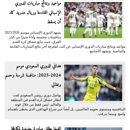
مواعيد ونتائج مباريات الدوري
الإسباني القادمة وريال مدريد كاد
أن يسقط
يشهد الدوري الإسباني موسم 2025/2026
منافسات محتدمة وأداءً مثيرًا من كبار
الفرق، حيث يتابع عشاق كرة القدم
مواعيد ونتائج مباريات الدوري الإسباني عن كثب لمعرفة آخر نتائج المباريات القادمة
والماضية. وتشهد الأسابيع...
هدافي الدوري السعودي موسم
2024-2025: منافسة شرسة وحسم
برتغالي
يواصل دوري روشن السعودي لفت
أنظار عشاق كرة القدم في المنطقة
والعالم، ليس فقط من خلال قوته
التنافسية ومستوى نجومه العالميين، بل أيضاً عبر صراع الهدافين الذي يحظى باهتمام
واسع. وبينما يترقب...
الفيفا يطلق مبادرة جديدة لمكافحة