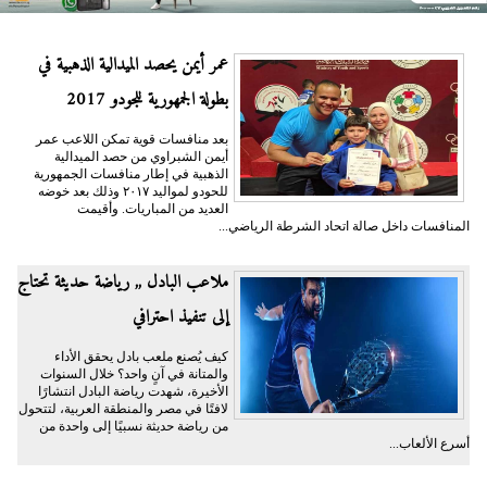
عمر أيمن يحصد الميدالية الذهبية في
بطولة الجمهورية للجودو 2017
بعد منافسات قوية تمكن اللاعب عمر
أيمن الشبراوي من حصد الميدالية
الذهبية في إطار منافسات الجمهورية
للحودو لمواليد ٢٠١٧ وذلك بعد خوضه
العديد من المباريات. وأقيمت
المنافسات داخل صالة اتحاد الشرطة الرياضي...
ملاعب البادل ,, رياضة حديثة تحتاج
إلى تنفيذ احترافي
كيف يُصنع ملعب بادل يحقق الأداء
والمتانة في آنٍ واحد؟ خلال السنوات
الأخيرة، شهدت رياضة البادل انتشارًا
لافتًا في مصر والمنطقة العربية، لتتحول
من رياضة حديثة نسبيًا إلى واحدة من
أسرع الألعاب...