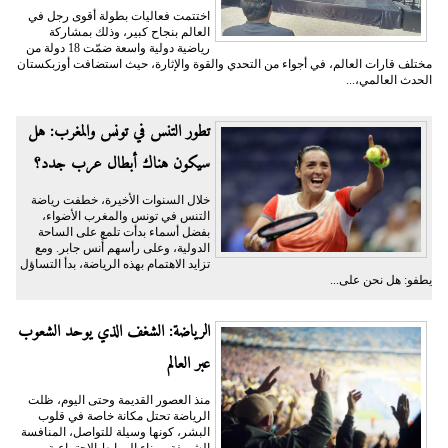
اختتمت فعاليات بطولة أقوى رجل في
العالم بنجاح كبير، وذلك بمشاركة
رياضية دولية واسعة ضمّت 18 دولة من
مختلف قارات العالم، في أجواء من التحدي والقوة والإثارة، حيث استضافت أوزبكستان
الحدث العالمي،...
تطور التنس في تونس والمغرب: هل
سيكون هناك أبطال عرب جدد؟
خلال السنوات الأخيرة، خطفت رياضة
التنس في تونس والمغرب الأضواء،
بفضل أسماء بدأت تلمع على الساحة
الدولية، وعلى رأسهم أُنس جابر. ومع
تزايد الاهتمام بهذه الرياضة، بدأ التساؤل
يطفو: هل نحن على...
الرياضة: الشغف الذي يوحد الشعوب
عبر العالم
منذ العصور القديمة وحتى اليوم، ظلت
الرياضة تحتل مكانة خاصة في قلوب
البشر، كونها وسيلة للتواصل، المنافسة