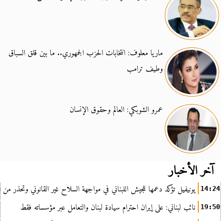
ماريا معلوف: انتخابات الحزب الجمهوري.. ما بين قلق السباق
وطيف ترامب
عمرو الشوبكي: العالم وحقوق الإنسان
آخر الأخبار
يونيفيل تؤكد دعمها للجيش اللبناني في مواجهة السلاح غير القانوني وتحذر من ا
14:24
نائب لبناني: على إيران احترام سيادة لبنان والتعامل عبر مؤسساته فقط
19:50