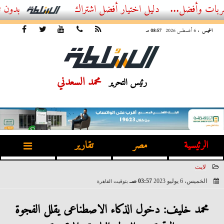
...
أفضل اشتراك IPTV بدون تقطيع 2026 – دليل المشاهد العصري
الخميس
، 6 أغسطس 2026
08:57 مـ
محمد السعدني
رئيس التحرير
الرئيسية
مصر
تقارير
لايت
الخميس، 6 يوليو 2023
03:57 صـ
بتوقيت القاهرة
2023-07-06 03:57:54
محمد خليف: دخول الذكاء الاصطناعى يقلل الفجوة