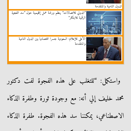
الدول النامية والمتقدمة
”الدولي للاتصالات” ينظم ورشة عمل إقليمية حول ”سد الفجوة
الرقمية للابتكار”
الأعلى للإعلام: السعودية جسرا اقتصاديا بين الدول النامية
والمتقدمة
واستكمل: “للتغلب على هذه الفجوة لفت دكتور
محمد خليف إلي أنه: مع وجودة ثورة وطفرة الذكاء
الاصطناعي، يمكننا سد هذه الفجوة. طفرة الذكاء