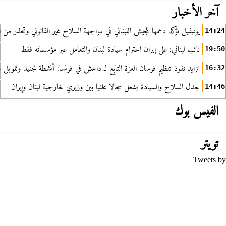
آخر الأخبار
يونيفيل تؤكد دعمها للجيش اللبناني في مواجهة السلاح غير القانوني وتحذر من ا
14:24
نائب لبناني: على إيران احترام سيادة لبنان والتعامل عبر مؤسساته فقط
19:50
تزايد نفوذ تنظيم فرسان العزة التابع لـ داعش في فرنسا: أنشطة تجنيد وتمويل
16:32
جدل السلاح والسيادة يشعل سجالا علنيا بين وزيري خارجية لبنان وإيران
14:46
الفيس بوك
تويتر
Tweets by