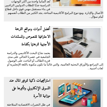
تُعد ألمانيا واحدة من أكثر الوجهات
الدراسية جذبًا للطلاب الدوليين الراغبين
في بناء مستقبل مهني قوي داخل قطاع
الأعمال والإدارة. ومع تنوع البرامج الأكاديمية المتاحة، يجد الكثير من الطلاب أنفسهم
أمام سؤال...
أفضل أدوات ومواقع الترجمة
الاحترافية للنصوص والمستندات
الأجنبية لترجمتها بكفاءة
يعتمد نجاح البحث الأكاديمي والدراسة
الجامعية في عصرنا الحالي على مدى
قدرة الطالب أو الباحث على الوصول
إلى المراجع والأوراق البحثية العالمية، والتي غالباً ما تكون مكتوبة باللغة الإنجليزية أو
لغات أجنبية...
​استراتيجيات ذكية لتوفير المال عند
التسوق الإلكتروني وتأثيرها على
ميزانية الأسرة
​في ظل التغيرات الاقتصادية المتلاحقة