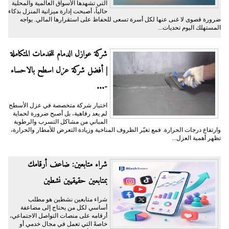
التي تشهدها الأسواق العالمية والمحلية
حالياً، أصبحت إدارة ميزانية المنزل بذكاء
ضرورة قصوى لا غنى عنها لكل أسرة تسعى للحفاظ على استقرارها المالي. يواجه
المستهلك اليوم تحديات...
شركة عوازل الدمام للخدمات المتكاملة
| أفضل شركة عزل اسطح بالاحساء
-...
اختيار شركة متخصصة في عزل الأسطح
لم يعد رفاهية، بل أصبح ضرورة لحماية
المباني من مشاكل التسرب والرطوبة
وارتفاع درجات الحرارة. فمع تغيّر الظروف المناخية وزيادة التعرض للأمطار والحرارة،
تظهر أهمية العزل...
شراء متابعين: ضاعف أرقامك
بمتابعين حقيقيين نشطين
شراء متابعين نشطين هو مطلب
أساسي لكل من يحتاج إلى مضاعفة
أرقامه على منصات التواصل الاجتماعي،
خاصةً التي تعمل في مجال خدمي أو