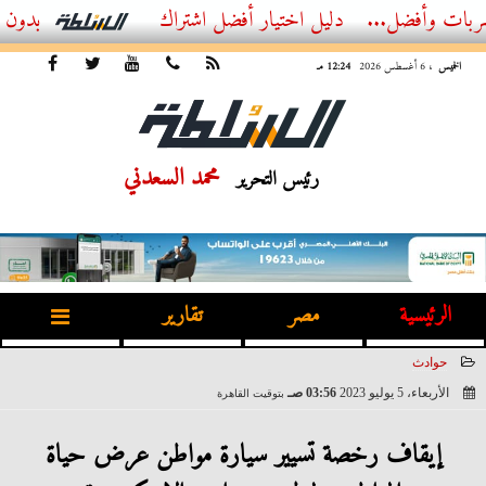
ضل...
أفضل اشتراك IPTV بدون تقطيع 2026 – دليل المشاهد العصري
الخميس
، 6 أغسطس 2026
12:24 مـ
محمد السعدني
رئيس التحرير
الرئيسية
مصر
تقارير
حوادث
الأربعاء، 5 يوليو 2023
03:56 صـ
بتوقيت القاهرة
2023-07-05 03:56:31
إيقاف رخصة تسيير سيارة مواطن عرض حياة