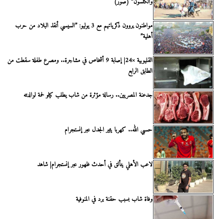
والكلسون” (صور)
مواطنون يروون ذكرياتهم مع 3 يوليو: ”السيسي أنقذ البلاد من حرب
أهلية”
القليوبية ×24| إصابة 9 أشخاص في مشاجرة.. ومصرع طفلة سقطت من
الطابق الرابع
جدعنة المصريين.. رسالة مؤثرة من شاب يطلب كيلو لحمة لوالدته
حسبي الله.. كهربا يثير الجدل عبر إنستجرام
لاعب الأهلي يتألق في أحدث ظهور عبر إنستجرام| شاهد
وفاة شاب بسبب حقنة برد في المنوفية