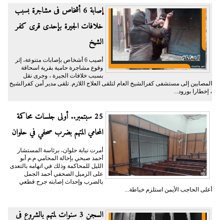
إصابة 6 أشخاص فى مشاجرة بسبب
خلافات الجيرة بإحدى قرى كفر
الشيخ
أصيب 6 أشخاص بإصابات متنوعة، إثر
وقوع مشاجرة حامية بقرية اسحاقة
بسبب خلافات الجيرة ، وجرى نقل
المصابين إلى مستشفى كفرالشيخ العام لتلقى العلاج اللازم. تلقى مدير أمن كفرالشيخ
، إخطارا بورود...
25 سبتمبر.. أولى جلسات محاكمة
المحامي المتهم بضرب صحفي في حلوان
أمرت نيابة حلوان، برئاسة المستشار
أحمد صبحي بإحالة المحامي م.م أبو
الليل للمحاكمة وذلك في اتهامه بالتعدى
على الزميل الصحفي أحمد الجمل
بالضرب وإحداث إصابته جرح قطعي
أعلى الحاجب الأيمن استلزم خياطة...
السجن 3 سنوات لمتهم بالشروع فى