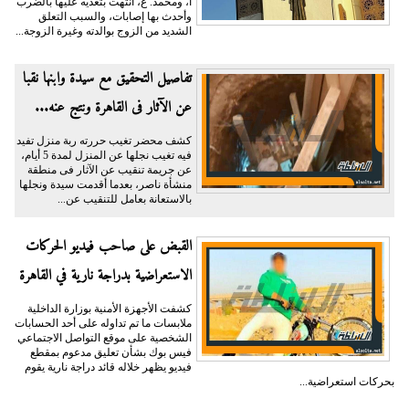
ا، ومحمد. ع، انتهت بتعديه عليها بالضرب
وأحدث بها إصابات، والسبب التعلق
الشديد من الزوج بوالدته وغيرة الزوجة...
تفاصيل التحقيق مع سيدة وابنها نقبا
عن الآثار فى القاهرة ونتج عنه...
كشف محضر تغيب حررته ربة منزل تفيد
فيه تغيب نجلها عن المنزل لمدة 5 أيام،
عن جريمة تنقيب عن الآثار فى منطقة
منشأة ناصر، بعدما أقدمت سيدة ونجلها
بالاستعانة بعامل للتنقيب عن...
القبض على صاحب فيديو الحركات
الاستعراضية بدراجة نارية في القاهرة
كشفت الأجهزة الأمنية بوزارة الداخلية
ملابسات ما تم تداوله على أحد الحسابات
الشخصية على موقع التواصل الاجتماعي
فيس بوك بشأن تعليق مدعوم بمقطع
فيديو يظهر خلاله قائد دراجة نارية يقوم
بحركات استعراضية...