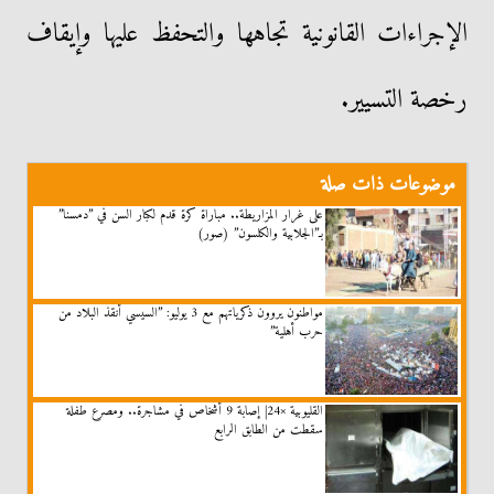
الإجراءات القانونية تجاهها والتحفظ عليها وإيقاف
رخصة التسيير.
موضوعات ذات صلة
على غرار المزاريطة.. مباراة كرة قدم لكبار السن في ”دمسنا”
بـ”الجلابية والكلسون” (صور)
مواطنون يروون ذكرياتهم مع 3 يوليو: ”السيسي أنقذ البلاد من
حرب أهلية”
القليوبية ×24| إصابة 9 أشخاص في مشاجرة.. ومصرع طفلة
سقطت من الطابق الرابع