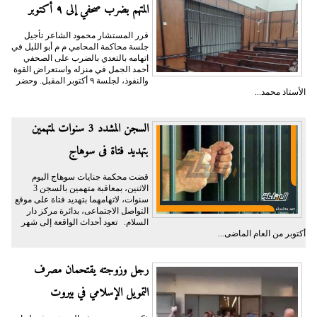
المتهم بضرب صحفي إلى ٩ أكتوبر
قرر المستشار محمود الشاعر تأجيل
جلسة محاكمة المحامي م م أبو الليل في
اتهامه بالتعدي بالضرب على الصحفي
أحمد الجمل في منزله واستعراض القوة
والنفوذ، لجلسة ٩ أكتوبر المقبل. وحضر
الأستاذ محمد...
السجن المشدد 3 سنوات لمتهمين
بتهديد فتاة فى سوهاج
قضت محكمة جنايات سوهاج اليوم
الاثنين، بمعاقبة متهمين بالسجن 3
سنوات، لاتهامهما بتهديد فتاة على موقع
التواصل الاجتماعى، بدائرة مركز دار
السلام. تعود أحداث الواقعة إلى شهر
أكتوبر من العام الماضى...
رجل وزوجته يقتحمان مصرف
التمويل الإسلامي في بيروت