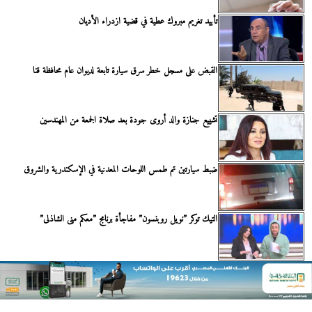
تأييد تغريم مبروك عطية في قضية ازدراء الأديان
القبض على مسجل خطر سرق سيارة تابعة لديوان عام محافظة قنا
تشييع جنازة والد أروى جودة بعد صلاة الجمعة من المهندسين
ضبط سيارتين تم طمس اللوحات المعدنية في الإسكندرية والشروق
التيك توكر ”نويل روبنسون” مفاجأة برنامج ”معكم منى الشاذلى”