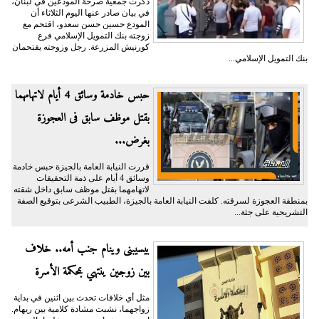
ذكرت جمعية صرخة المودعين في لبنان،
في بيان صادر عنها اليوم الثلاثاء أن
المودع حسين حسن سعدو، اقتحم مع
زوجته بنك التمويل الإسلامي فرع
كورنيش المزرعة. رجل وزوجته يقتحمان
بنك التمويل الإسلامي...
حبس خادمة وسائق 4 أيام لاتهامهما
بقتل موظف سابق فى العجوزة
بغرض...
قررت النيابة العامة بالجيزة حبس خادمة
وسائق 4 أيام على ذمة التحقيقات
لاتهامهما بقتل موظف سابق داخل شقته
بمنطقة العجوزة لسرقته. كلفت النيابة العامة بالجيزة، الطبيب الشرعى بتوقيع الصفة
التشريحية على جثة...
بيسيبنى وينام جنب أمه.. خلاف
بين زوجين ينتهي بمحكمة الأسرة
مثل أي خلافات تحدث بين اثنين في بداية
زواجهما، نشبت مشادة كلامية بين ريهام.