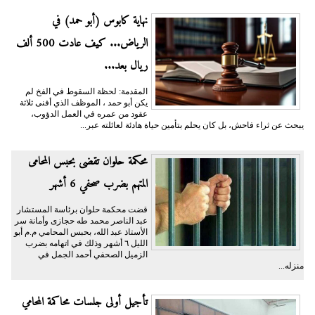
نهاية كابوس (أبو حمد) في
الرياض... كيف عادت 500 ألف
ريال بعد...
المقدمة: لحظة السقوط في الفخ لم
يكن أبو حمد ، الموظف الذي أفنى ثلاثة
عقود من عمره في العمل الدؤوب،
يبحث عن ثراء فاحش، بل كان يحلم بتأمين حياة هادئة لعائلته عبر...
محكمة حلوان تقضى بحبس المحامى
المتهم بضرب صحفي 6 أشهر
قضت محكمة حلوان برئاسة المستشار
عبد الناصر محمد طه حجازى وأمانة سر
الأستاذ عبد الله، بحبس المحامي م.م أبو
الليل ٦ أشهر وذلك في اتهامه بضرب
الزميل الصحفي أحمد الجمل في
منزله...
تأجيل أولى جلسات محاكمة المحامي