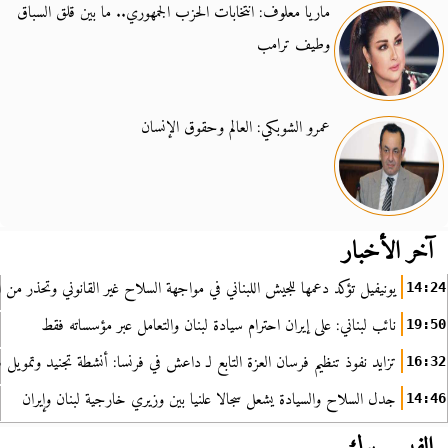
ماريا معلوف: انتخابات الحزب الجمهوري.. ما بين قلق السباق
وطيف ترامب
عمرو الشوبكي: العالم وحقوق الإنسان
آخر الأخبار
يونيفيل تؤكد دعمها للجيش اللبناني في مواجهة السلاح غير القانوني وتحذر من ا
14:24
نائب لبناني: على إيران احترام سيادة لبنان والتعامل عبر مؤسساته فقط
19:50
تزايد نفوذ تنظيم فرسان العزة التابع لـ داعش في فرنسا: أنشطة تجنيد وتمويل
16:32
جدل السلاح والسيادة يشعل سجالا علنيا بين وزيري خارجية لبنان وإيران
14:46