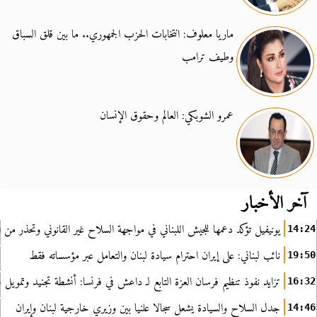
ماريا معلوف: انتخابات الحزب الجمهوري.. ما بين قلق السباق
وطيف ترامب
عمرو الشوبكي: العالم وحقوق الإنسان
آخر الأخبار
يونيفيل تؤكد دعمها للجيش اللبناني في مواجهة السلاح غير القانوني وتحذر من ا
14:24
نائب لبناني: على إيران احترام سيادة لبنان والتعامل عبر مؤسساته فقط
19:50
تزايد نفوذ تنظيم فرسان العزة التابع لـ داعش في فرنسا: أنشطة تجنيد وتمويل
16:32
جدل السلاح والسيادة يشعل سجالا علنيا بين وزيري خارجية لبنان وإيران
14:46