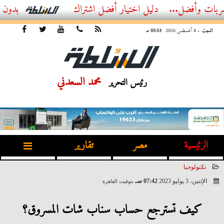
ضل...
أفضل اشتراك IPTV بدون تقطيع 2026 – دليل المشاهد العصري
السبت
، 8 أغسطس 2026
05:53 مـ
محمد السعدني
رئيس التحرير
الرئيسية
مصر
تقارير
تكنولوجيا
الإثنين، 3 يوليو 2023
07:42 صـ
بتوقيت القاهرة
2023-07-03 07:42:30
كيف تسترجع حساب سناب شات المسروق؟