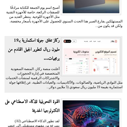
أصبح اسم يوم الجمعة للكتابة مرادفًا
للصفقات الرائعة، خاصة للأجهزة التقنية
مثل الأجهزة اللوحية. ينتظر العديد من
المستهلكين بفارغ الصبر هذا الحدث السنوي للحصول على الأجهزة بأسعار مخفضة،
ولكن قد يكون من...
ركاز تغلق جولة استثمارية بـ19
مليون ريال لتطوير الجيل القادم من
برمجيات...
أعلنت منصة ركاز، المنصة السعودية
المتخصصة في إدارة الحجوزات
والاشتراكات الرقمية لمنشآت الخدمات
مثل النوادي الرياضية، والصالونات، والأكاديميات، والعيادات الطبية، عن إغلاقها جولة
استثمارية بقيمة 19 مليون ريال سعودي (5 ملايين دولار...
القوة التحويلية للذكاء الاصطناعي على
التكنولوجيا الحديثة
لقد تطور الذكاء الاصطناعي (AI)
بسرعة من مفهوم مستقبلي إلى عنصر