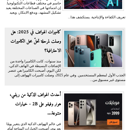
حاسم في مختلف قطاعات التكنولوجيا.
إن اندماجها في الصناعات المختلفة يعيد
تشكيل المشهد، ويدفع الابتكار، ويعيد
تعريف الكفاءة والإنتاجية. يستكشف هذا...
كاميرات الهواتف في 2025: هل
وصلت لمرحلة تحلّ محل الكاميرات
الاحترافية؟
منذ سنوات، كانت الكاميرا واحدة من
الإضافات البسيطة في الهاتف الذكي،
لكن اليوم، أصبحت الكاميرا هي عنصر
الجذب الأول لمعظم المستخدمين. وفي عام 2025، وصلت كاميرات الهواتف إلى
مستوى غير مسبوق من...
أحدث الهواتف الذكية من ريلمي،
هونر وفيفو على 2B - خيارات
متنوعة...
في عالم الهواتف الذكية الذي يتغير يومًا
بعد يوم، أصبحت الخيارات المتاحة أمام