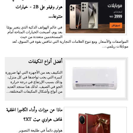
هونر وفيفو على 2B - خيارات
متنوعة...
في عالم الهواتف الذكية الذي يتغير يومًا
بعد يوم، أصبحت الخيارات المتاحة أمام
المستخدمين متعددة من حيث
المواصفات والأسعار. ومع تنوع العلامات التجارية التي تنافس بقوة في السوق، تُعد
موبايلات ريلمي ،...
أفضل أنواع المكيفات
التكييف يعد من الأجهزة التي لها ضرورة
كبيرة التي يجب تواجدها في كل منزل،
وذلك بسبب الإرتفاع في درجة حرارة
الجو في الصيف، لذلك هنا ستجد العديد
من أنواع وأشكال المكيفات المختلفة،...
ماذا عن ميزات وأداء الكاميرا الخلفية
لهاتف هواوي ميت XT؟
هواوي دائماً في طليعة التصوير