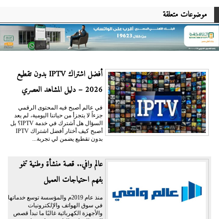
موضوعات متعلقة
أفضل اشتراك IPTV بدون تقطيع
2026 – دليل المشاهد العصري
في عالم أصبح فيه المحتوى الرقمي
جزءاً لا يتجزأ من حياتنا اليومية، لم يعد
السؤال هل أشترك في خدمة IPTV؟ بل
أصبح كيف أختار أفضل اشتراك IPTV
بدون تقطيع يضمن لي تجربة...
عالم وافي.. قصة منشأة وطنية تنمو
بفهم احتياجات العميل
منذ عام 2019م والمؤسسة توسع خدماتها
في سوق الهواتف والإلكترونيات
والأجهزة الكهربائية غالبًا ما تبدأ قصص