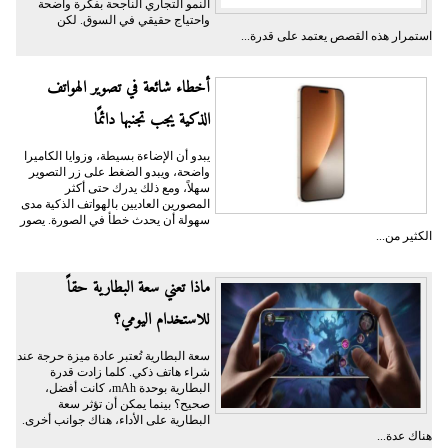
النمو التجاري الناجحة بفكرة واضحة
واحتياج حقيقي في السوق. لكن
استمرار هذه القصص يعتمد على قدرة...
أخطاء شائعة في تصوير الهواتف
الذكية يجب تجنبها دائمًا
يبدو أن الإضاءة بسيطة، وزوايا الكاميرا
واضحة، ويبدو الضغط على زر التصوير
سهلاً، ومع ذلك يدرك حتى أكثر
المصورين العاديين بالهواتف الذكية مدى
سهولة أن يحدث خطأ في الصورة. يصور
الكثير من...
ماذا تعني سعة البطارية حقاً
للاستخدام اليومي؟
سعة البطارية تُعتبر عادة ميزة حرجة عند
شراء هاتف ذكي. كلما زادت قدرة
البطارية بوحدة mAh، كانت أفضل،
صحيح؟ بينما يمكن أن تؤثر سعة
البطارية على الأداء، هناك جوانب أخرى.
هناك عدة...