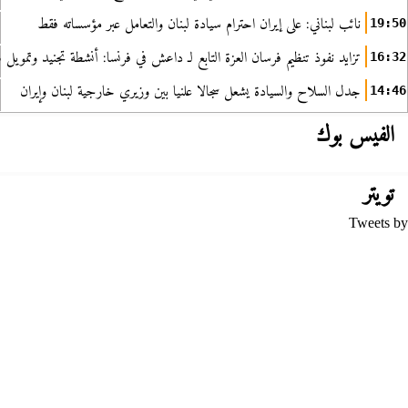
نائب لبناني: على إيران احترام سيادة لبنان والتعامل عبر مؤسساته فقط
19:50
تزايد نفوذ تنظيم فرسان العزة التابع لـ داعش في فرنسا: أنشطة تجنيد وتمويل
16:32
جدل السلاح والسيادة يشعل سجالا علنيا بين وزيري خارجية لبنان وإيران
14:46
الفيس بوك
تويتر
Tweets by