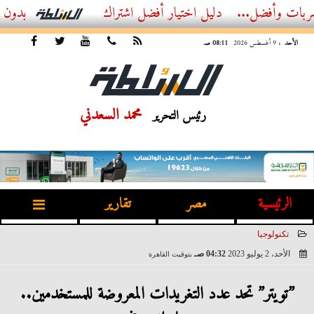
ضل...
أفضل اشتراك IPTV بدون تقطيع 2026 – دليل المشاهد العصري
الأحد
، 9 أغسطس 2026
08:11 صـ
محمد السعدني
رئيس التحرير
الرئيسية
مصر
تقارير
تكنولوجيا
الأحد، 2 يوليو 2023
04:32 صـ
بتوقيت القاهرة
2023-07-02 04:32:27
”تويتر” تحد عدد التغريدات المعروضة للمستخدمين..