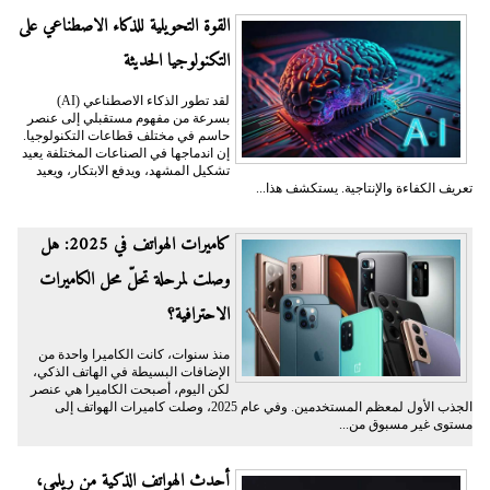
القوة التحويلية للذكاء الاصطناعي على
التكنولوجيا الحديثة
لقد تطور الذكاء الاصطناعي (AI)
بسرعة من مفهوم مستقبلي إلى عنصر
حاسم في مختلف قطاعات التكنولوجيا.
إن اندماجها في الصناعات المختلفة يعيد
تشكيل المشهد، ويدفع الابتكار، ويعيد
تعريف الكفاءة والإنتاجية. يستكشف هذا...
كاميرات الهواتف في 2025: هل
وصلت لمرحلة تحلّ محل الكاميرات
الاحترافية؟
منذ سنوات، كانت الكاميرا واحدة من
الإضافات البسيطة في الهاتف الذكي،
لكن اليوم، أصبحت الكاميرا هي عنصر
الجذب الأول لمعظم المستخدمين. وفي عام 2025، وصلت كاميرات الهواتف إلى
مستوى غير مسبوق من...
أحدث الهواتف الذكية من ريلمي،