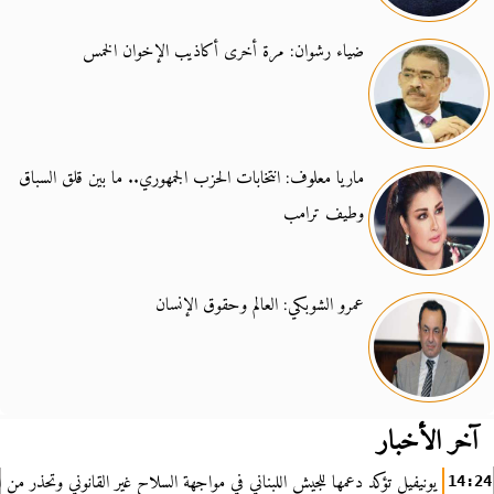
ضياء رشوان: مرة أخرى أكاذيب الإخوان الخمس
ماريا معلوف: انتخابات الحزب الجمهوري.. ما بين قلق السباق
وطيف ترامب
عمرو الشوبكي: العالم وحقوق الإنسان
آخر الأخبار
يونيفيل تؤكد دعمها للجيش اللبناني في مواجهة السلاح غير القانوني وتحذر من ا
14:24