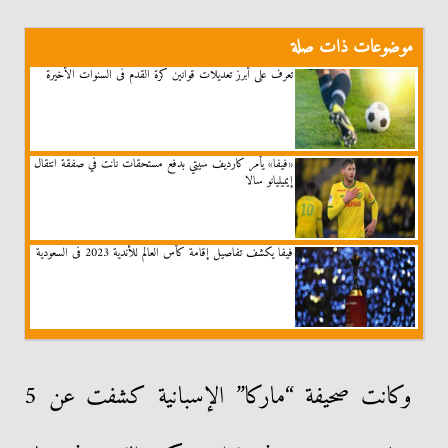
موضوعات ذات صلة
تعرف على أبرز تعديلات قوانين كرة القدم فى السنوات الأخيرة
«فيفا» يأمر كارديف سيتي بدفع مستحقات نانت في صفقة انتقال
إيميليانو سالا
فيفا يكشف تفاصيل إقامة كأس العالم للأندية 2023 فى السعودية
وكانت صحيفة “ماركا” الإسبانية كشفت عن 5