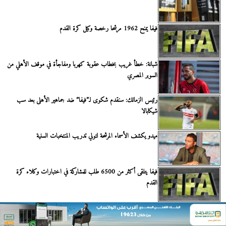
فيفا يمنح 1962 مرشحا رخصة وكيل كرة القدم
شبانة: خطأ غريب بخطاب عقوبة كهربا ومفاجأة في موقف الأهلي من
السوبر المصري
رئيس الزمالك: سنقدم شكوى لـ”فيفا” ضد جماهير الأهلى بعد سب
شيكابالا
ميدو يكشف الأسماء المرشحة لتولي تدريب المنتخبات السنية
فيفا يتلقى أكثر من 6500 طلب للمشاركة في اختبارات وكلاء كرة
القدم