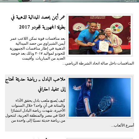
عمر أيمن يحصد الميدالية الذهبية في
بطولة الجمهورية للجودو 2017
بعد منافسات قوية تمكن اللاعب عمر
أيمن الشبراوي من حصد الميدالية
الذهبية في إطار منافسات الجمهورية
للحودو لمواليد ٢٠١٧ وذلك بعد خوضه
العديد من المباريات. وأقيمت
المنافسات داخل صالة اتحاد الشرطة الرياضي...
ملاعب البادل ,, رياضة حديثة تحتاج
إلى تنفيذ احترافي
كيف يُصنع ملعب بادل يحقق الأداء
والمتانة في آنٍ واحد؟ خلال السنوات
الأخيرة، شهدت رياضة البادل انتشارًا
لافتًا في مصر والمنطقة العربية، لتتحول
من رياضة حديثة نسبيًا إلى واحدة من
أسرع الألعاب...