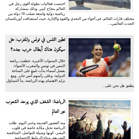
اختتمت فعاليات بطولة أقوى رجل في
العالم بنجاح كبير، وذلك بمشاركة
رياضية دولية واسعة ضمّت 18 دولة من
مختلف قارات العالم، في أجواء من التحدي والقوة والإثارة، حيث استضافت أوزبكستان
الحدث العالمي،...
تطور التنس في تونس والمغرب: هل
سيكون هناك أبطال عرب جدد؟
خلال السنوات الأخيرة، خطفت رياضة
التنس في تونس والمغرب الأضواء،
بفضل أسماء بدأت تلمع على الساحة
الدولية، وعلى رأسهم أُنس جابر. ومع
تزايد الاهتمام بهذه الرياضة، بدأ التساؤل
يطفو: هل نحن على...
الرياضة: الشغف الذي يوحد الشعوب
عبر العالم
منذ العصور القديمة وحتى اليوم، ظلت
الرياضة تحتل مكانة خاصة في قلوب
البشر، كونها وسيلة للتواصل، المنافسة
الشريفة، وبناء الروابط الاجتماعية.