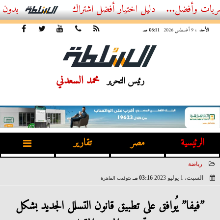
ل...
أفضل اشتراك IPTV بدون تقطيع 2026 – دليل المشاهد العصري
الأحد
، 9 أغسطس 2026
06:11 صـ
محمد السعدني
رئيس التحرير
الرئيسية
مصر
تقارير
رياضة
السبت، 1 يوليو 2023
03:16 مـ
بتوقيت القاهرة
2023-07-01 15:16:15
”فيفا” يُوافق على تطبيق قانون التسلل الجديد بشكل