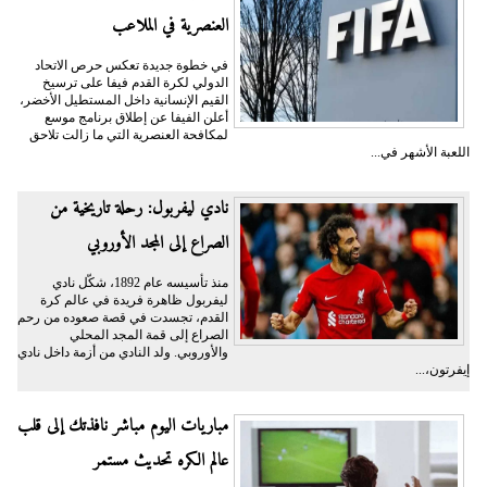
العنصرية في الملاعب
في خطوة جديدة تعكس حرص الاتحاد
الدولي لكرة القدم فيفا على ترسيخ
القيم الإنسانية داخل المستطيل الأخضر،
أعلن الفيفا عن إطلاق برنامج موسع
لمكافحة العنصرية التي ما زالت تلاحق
اللعبة الأشهر في...
نادي ليفربول: رحلة تاريخية من
الصراع إلى المجد الأوروبي
منذ تأسيسه عام 1892، شكّل نادي
ليفربول ظاهرة فريدة في عالم كرة
القدم، تجسدت في قصة صعوده من رحم
الصراع إلى قمة المجد المحلي
والأوروبي. ولد النادي من أزمة داخل نادي
إيفرتون،...
مباريات اليوم مباشر نافذتك إلى قلب
عالم الكره تحديث مستمر