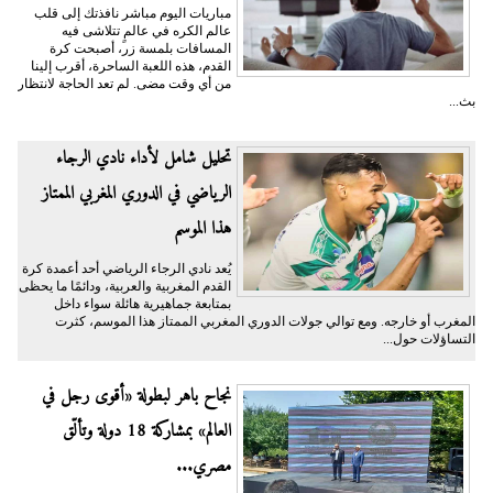
مباريات اليوم مباشر نافذتك إلى قلب
عالم الكره في عالمٍ تتلاشى فيه
المسافات بلمسة زر، أصبحت كرة
القدم، هذه اللعبة الساحرة، أقرب إلينا
من أي وقت مضى. لم تعد الحاجة لانتظار
بث...
تحليل شامل لأداء نادي الرجاء
الرياضي في الدوري المغربي الممتاز
هذا الموسم
يُعد نادي الرجاء الرياضي أحد أعمدة كرة
القدم المغربية والعربية، ودائمًا ما يحظى
بمتابعة جماهيرية هائلة سواء داخل
المغرب أو خارجه. ومع توالي جولات الدوري المغربي الممتاز هذا الموسم، كثرت
التساؤلات حول...
نجاح باهر لبطولة «أقوى رجل في
العالم» بمشاركة 18 دولة وتألّق
مصري...