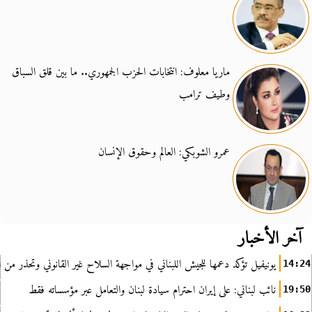
ماريا معلوف: انتخابات الحزب الجمهوري.. ما بين قلق السباق
وطيف ترامب
عمرو الشوبكي: العالم وحقوق الإنسان
آخر الأخبار
يونيفيل تؤكد دعمها للجيش اللبناني في مواجهة السلاح غير القانوني وتحذر من ا
14:24
نائب لبناني: على إيران احترام سيادة لبنان والتعامل عبر مؤسساته فقط
19:50