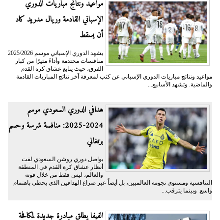
مواعيد ونتائج مباريات الدوري
الإسباني القادمة وريال مدريد كاد
أن يسقط
يشهد الدوري الإسباني موسم 2025/2026
منافسات محتدمة وأداءً مثيرًا من كبار
الفرق، حيث يتابع عشاق كرة القدم
مواعيد ونتائج مباريات الدوري الإسباني عن كثب لمعرفة آخر نتائج المباريات القادمة
والماضية. وتشهد الأسابيع...
هدافي الدوري السعودي موسم
2024-2025: منافسة شرسة وحسم
برتغالي
يواصل دوري روشن السعودي لفت
أنظار عشاق كرة القدم في المنطقة
والعالم، ليس فقط من خلال قوته
التنافسية ومستوى نجومه العالميين، بل أيضاً عبر صراع الهدافين الذي يحظى باهتمام
واسع. وبينما يترقب...
الفيفا يطلق مبادرة جديدة لمكافحة