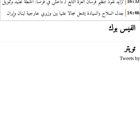
تزايد نفوذ تنظيم فرسان العزة التابع لـ داعش في فرنسا: أنشطة تجنيد وتمويل
16:32
جدل السلاح والسيادة يشعل سجالا علنيا بين وزيري خارجية لبنان وإيران
14:46
الفيس بوك
تويتر
Tweets by