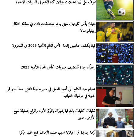
تعرف على أبرز تعديلات قوانين كرة القدم فى السنوات الأخيرة
«فيفا» يأمر كارديف سيتي بدفع مستحقات نانت في صفقة انتقال
إيميليانو سالا
فيفا يكشف تفاصيل إقامة كأس العالم للأندية 2023 فى السعودية
رسميًا.. جدة تستضيف مباريات كأس العالم للأندية 2023
عصام عبد الفتاح: لن أعود للعمل في مصر.. فيفا ناقش خطأ نادر قمر
الدولة في مونديال الشباب
شقيقان كفيفان بالشرقية يفوزان بالمركز الأول والرابع بمسابقة شيخ
الأزهر.. صور
أزمة جديدة فى الجبلاية بسبب طلب الزمالك فتح القيد مبكرا