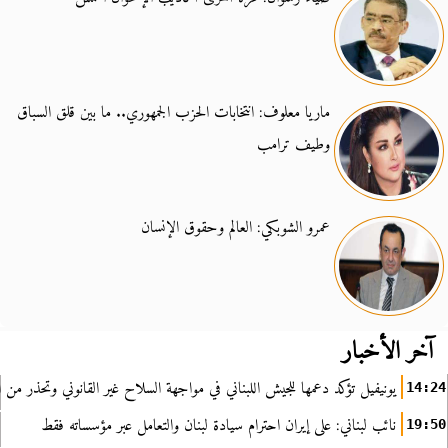
ماريا معلوف: انتخابات الحزب الجمهوري.. ما بين قلق السباق
وطيف ترامب
عمرو الشوبكي: العالم وحقوق الإنسان
آخر الأخبار
يونيفيل تؤكد دعمها للجيش اللبناني في مواجهة السلاح غير القانوني وتحذر من ا
14:24
نائب لبناني: على إيران احترام سيادة لبنان والتعامل عبر مؤسساته فقط
19:50