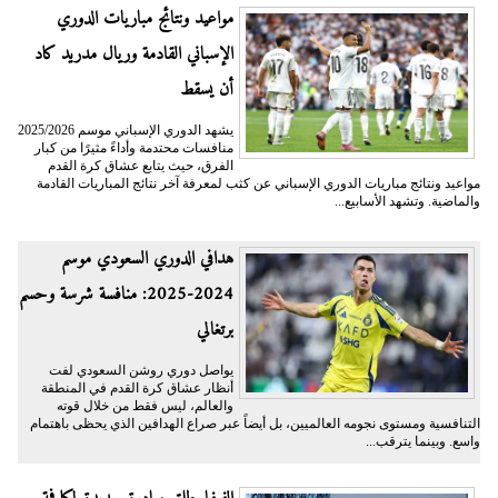
مواعيد ونتائج مباريات الدوري
الإسباني القادمة وريال مدريد كاد
أن يسقط
يشهد الدوري الإسباني موسم 2025/2026
منافسات محتدمة وأداءً مثيرًا من كبار
الفرق، حيث يتابع عشاق كرة القدم
مواعيد ونتائج مباريات الدوري الإسباني عن كثب لمعرفة آخر نتائج المباريات القادمة
والماضية. وتشهد الأسابيع...
هدافي الدوري السعودي موسم
2024-2025: منافسة شرسة وحسم
برتغالي
يواصل دوري روشن السعودي لفت
أنظار عشاق كرة القدم في المنطقة
والعالم، ليس فقط من خلال قوته
التنافسية ومستوى نجومه العالميين، بل أيضاً عبر صراع الهدافين الذي يحظى باهتمام
واسع. وبينما يترقب...