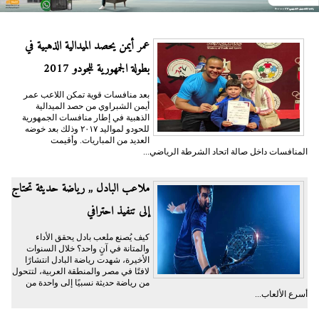
عمر أيمن يحصد الميدالية الذهبية في
بطولة الجمهورية للجودو 2017
بعد منافسات قوية تمكن اللاعب عمر
أيمن الشبراوي من حصد الميدالية
الذهبية في إطار منافسات الجمهورية
للحودو لمواليد ٢٠١٧ وذلك بعد خوضه
العديد من المباريات. وأقيمت
المنافسات داخل صالة اتحاد الشرطة الرياضي...
ملاعب البادل ,, رياضة حديثة تحتاج
إلى تنفيذ احترافي
كيف يُصنع ملعب بادل يحقق الأداء
والمتانة في آنٍ واحد؟ خلال السنوات
الأخيرة، شهدت رياضة البادل انتشارًا
لافتًا في مصر والمنطقة العربية، لتتحول
من رياضة حديثة نسبيًا إلى واحدة من
أسرع الألعاب...