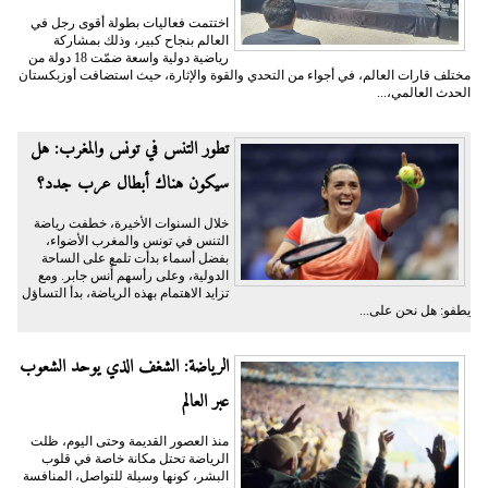
اختتمت فعاليات بطولة أقوى رجل في
العالم بنجاح كبير، وذلك بمشاركة
رياضية دولية واسعة ضمّت 18 دولة من
مختلف قارات العالم، في أجواء من التحدي والقوة والإثارة، حيث استضافت أوزبكستان
الحدث العالمي،...
تطور التنس في تونس والمغرب: هل
سيكون هناك أبطال عرب جدد؟
خلال السنوات الأخيرة، خطفت رياضة
التنس في تونس والمغرب الأضواء،
بفضل أسماء بدأت تلمع على الساحة
الدولية، وعلى رأسهم أُنس جابر. ومع
تزايد الاهتمام بهذه الرياضة، بدأ التساؤل
يطفو: هل نحن على...
الرياضة: الشغف الذي يوحد الشعوب
عبر العالم
منذ العصور القديمة وحتى اليوم، ظلت
الرياضة تحتل مكانة خاصة في قلوب
البشر، كونها وسيلة للتواصل، المنافسة