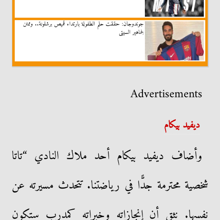
جوندوجان: حققت حلم الطفولة بارتداء قميص برشلونة.. وممتن
لجماهير السيتى
Advertisements
ديفيد بيكام
وأضاف ديفيد بيكام أحد ملاك النادي “تاتا
شخصية محترمة جدًّا في رياضتنا. تتحدث مسيرته عن
نفسها. نثق أن إنجازاته وخبراته كمدرب ستكون