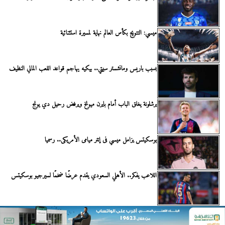
ميسي: التتويج بكأس العالم نهاية لمسيرة استثنائية
بسبب باريس ومانشستر سيتي.. بيكيه يهاجم قواعد اللعب المالي النظيف
برشلونة يغلق الباب أمام بايرن ميونخ ويرفض رحيل دي يونج
بوسكيتس يزامل ميسي فى إنتر ميامى الأمريكى.. رسميا
اللاعب يفكر.. الأهلي السعودي يقدم عرضًا ضخمًا لسيرجيو بوسكيتس