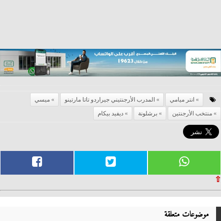
انتر ميامي
المدرب الأرجنتيني جيراردو تاتا مارتينو
ميسي
منتخب الأرجنتين
برشلونة
ديفيد بيكام
⇧
موضوعات متعلقة