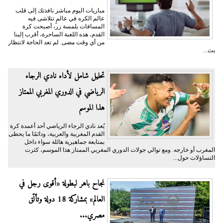
مباريات اليوم مباشر نافذتك إلى قلب
عالم الكره في عالمٍ تتلاشى فيه
المسافات بلمسة زر، أصبحت كرة
القدم، هذه اللعبة الساحرة، أقرب إلينا
من أي وقت مضى. لم تعد الحاجة لانتظار
بث...
تحليل شامل لأداء نادي الرجاء
الرياضي في الدوري المغربي الممتاز
هذا الموسم
يُعد نادي الرجاء الرياضي أحد أعمدة كرة
القدم المغربية والعربية، ودائمًا ما يحظى
بمتابعة جماهيرية هائلة سواء داخل
المغرب أو خارجه. ومع توالي جولات الدوري المغربي الممتاز هذا الموسم، كثرت
التساؤلات حول...
نجاح باهر لبطولة «أقوى رجل في
العالم» بمشاركة 18 دولة وتألّق
مصري...