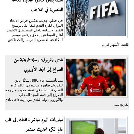
الفيفا يطلق مبادرة جديدة لمكافحة
العنصرية في الملاعب
في خطوة جديدة تعكس حرص الاتحاد
الدولي لكرة القدم فيفا على ترسيخ
القيم الإنسانية داخل المستطيل الأخضر،
أعلن الفيفا عن إطلاق برنامج موسع
لمكافحة العنصرية التي ما زالت تلاحق
اللعبة الأشهر في...
نادي ليفربول: رحلة تاريخية من
الصراع إلى المجد الأوروبي
منذ تأسيسه عام 1892، شكّل نادي
ليفربول ظاهرة فريدة في عالم كرة
القدم، تجسدت في قصة صعوده من رحم
الصراع إلى قمة المجد المحلي
والأوروبي. ولد النادي من أزمة داخل نادي
إيفرتون،...
مباريات اليوم مباشر نافذتك إلى قلب
عالم الكره تحديث مستمر