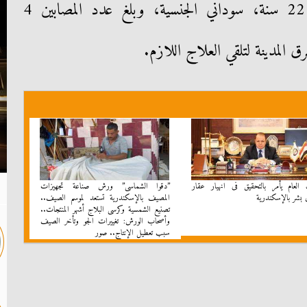
'مصطفى عثمان من الله بكير'، 22 سنة، سوداني الجنسية، وبلغ عدد المصابين 4
المدينة لتلقي العلاج اللازم.
ب العام يأمر بالتحقيق فى انهيار عقار
”دقوا الشماسى” ورش صناعة تجهيزات
بشر بالإسكندرية
المصيف بالإسكندرية تستعد لموسم الصيف..
تصنيع الشمسية وكرسى البلاج أشهر المنتجات..
وأصحاب الورش: تغييرات الجو وتأخر الصيف
سبب تعطيل الإنتاج.. صور