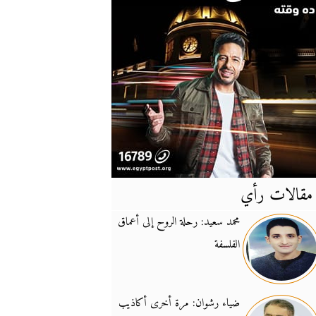
مقالات رأي
آخر
الأخبار
محمد سعيد: رحلة الروح إلى أعماق
الفلسفة
يونيفيل تؤكد دعمها ل
14:24
نائب لبناني: على إير
19:50
ضياء رشوان: مرة أخرى أكاذيب
تزايد نفوذ تنظيم فرس
16:32