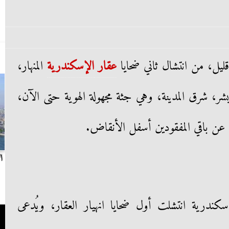
قليل، من انتشال ثاني ضحايا
عقار
الإسكندرية
المنهار،
ر، شرق المدينة، وهي جثة مجهولة الهوية حتى الآن،
ث عن باقي المفقودين أسفل الأنقاض.
بث مباشر.. مباراة الزمالك وسيراميكا كليوباترا في
ا
الدوري
إسكندرية انتشلت أول ضحايا انهيار العقار، ويُدعى