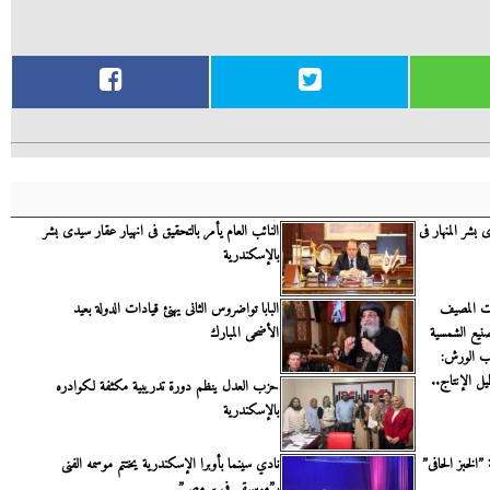
بشر المنهار فى
النائب العام يأمر بالتحقيق فى انهيار عقار سيدى بشر
بالإسكندرية
ت المصيف
البابا تواضروس الثانى يهنئ قيادات الدولة بعيد
نيع الشمسية
الأضحى المبارك
اب الورش:
ل الإنتاج..
حزب العدل ينظم دورة تدريبية مكثفة لكوادره
بالإسكندرية
 ”الخبز الحافى”
نادي سينما بأوبرا الإسكندرية يختتم موسمه الفنى
بـ”موسيقى فى بر مصر”