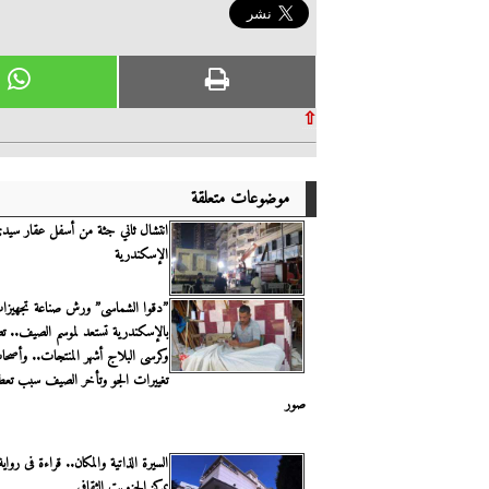
⇧
موضوعات متعلقة
انتشال ثاني جثة من أسفل عقار سيدى 
الإسكندرية
”دقوا الشماسى” ورش صناعة تجهيزا
بالإسكندرية تستعد لموسم الصيف.. تص
وكرسى البلاج أشهر المنتجات.. وأصح
تغييرات الجو وتأخر الصيف سبب تعطي
صور
السيرة الذاتية والمكان.. قراءة فى رواية
بمركز الجزويت الثقافى