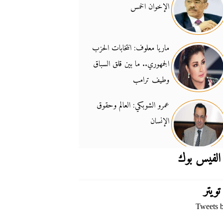
الإخوان الخمس
جدل السلاح والسيادة
14:46
ماريا معلوف: انتخابات الحزب
الجمهوري.. ما بين قلق السباق
وطيف ترامب
عمرو الشوبكي: العالم وحقوق
الإنسان
الفيس بوك
تويتر
Tweets 