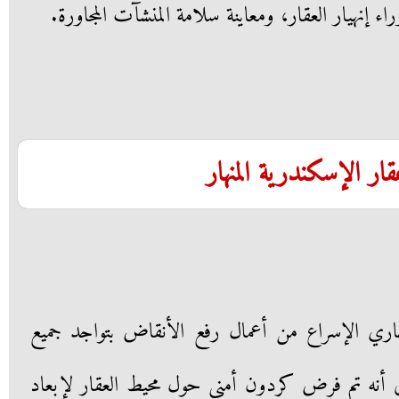
ء إنهيار العقار، ومعاينة سلامة المنشآت المجاورة.
 الإسكندرية المنهار
اري الإسراع من أعمال رفع الأنقاض بتواجد جميع
 إلى أنه تم فرض كردون أمني حول محيط العقار لإبعاد