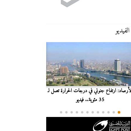
الفيديو
لأرصاد: ارتفاع جنوني في درجات الحرارة تصل لـ
بث مباشر.. مشاهدة مبارا
35 مئوية.. فيديو
الدوري ا