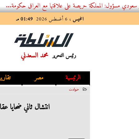
ؤول: المملكة حريصة على علاقتها مع العراق حكومة...
الخميس
، 6 أغسطس 2026
01:49 مـ
محمد السعدني
رئيس التحرير
الرئيسية
مصر
تقارير
حوادث
2023-06-27 02:46:29
انتشال ثاني ضحايا عق