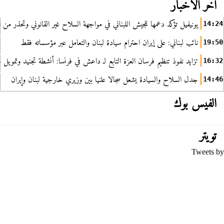
آخر الأخبار
يونيفيل تؤكد دعمها للجيش اللبناني في مواجهة السلاح غير القانوني وتحذر من ا
14:24
نائب لبناني: على إيران احترام سيادة لبنان والتعامل عبر مؤسساته فقط
19:50
تزايد نفوذ تنظيم فرسان العزة التابع لـ داعش في فرنسا: أنشطة تجنيد وتمويل
16:32
جدل السلاح والسيادة يشعل سجالا علنيا بين وزيري خارجية لبنان وإيران
14:46
الفيس بوك
تويتر
Tweets by