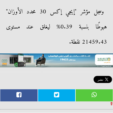
وسجل مؤشر "إيجي إكس 30 محدد الأوزان"
هبوطًا بنسبة 0.39% ليغلق عند مستوى
21459.43 نقطة.
⇧