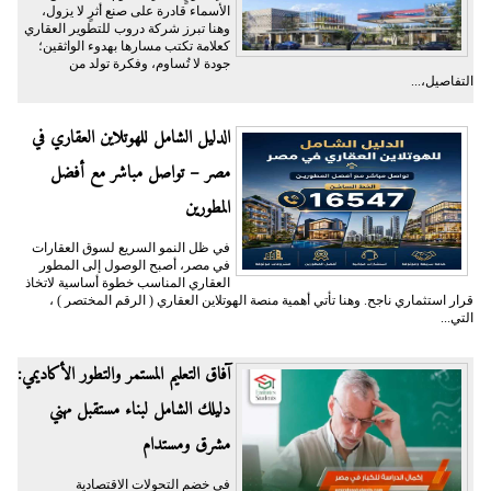
الأسماء قادرة على صنع أثرٍ لا يزول،
وهنا تبرز شركة دروب للتطوير العقاري
كعلامة تكتب مسارها بهدوء الواثقين؛
جودة لا تُساوم، وفكرة تولد من
التفاصيل،...
الدليل الشامل للهوتلاين العقاري في
مصر – تواصل مباشر مع أفضل
المطورين
في ظل النمو السريع لسوق العقارات
في مصر، أصبح الوصول إلى المطور
العقاري المناسب خطوة أساسية لاتخاذ
قرار استثماري ناجح. وهنا تأتي أهمية منصة الهوتلاين العقاري ( الرقم المختصر ) ،
التي...
آفاق التعليم المستمر والتطور الأكاديمي:
دليلك الشامل لبناء مستقبل مهني
مشرق ومستدام
في خضم التحولات الاقتصادية