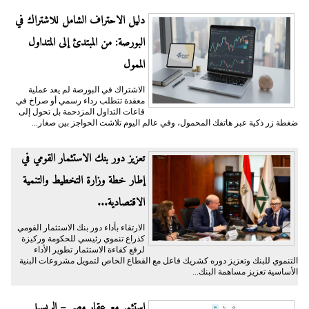
دليل الاحتراف الشامل للاشتراك في
البورصة: من المبتدئ إلى المتداول
الممول
الاشتراك في البورصة لم يعد عملية
معقدة تتطلب رداء رسمي أو صراخ في
قاعات التداول المزدحمة بل تحول إلى
ضغطة زر ذكية عبر هاتفك المحمول، وفي عالم اليوم تلاشت الحواجز بين صغار...
تعزيز دور بنك الاستثمار القومي في
إطار خطة وزارة التخطيط والتنمية
الاقتصادية...
الارتقاء بأداء دور بنك الاستثمار القومي
كذراع تنموي رئيسي للحكومة وركيزة
لرفع كفاءة الاستثمار تطوير الأداء
التنموي للبنك وتعزيز دوره كشريك فاعل مع القطاع الخاص لتمويل مشروعات البنية
الأساسية تعزيز مساهمة البنك...
استثمر مع عقار مصر – الريسيل