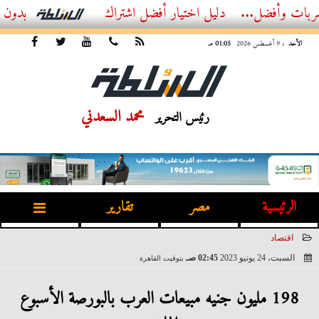
ضل...
أفضل اشتراك IPTV بدون تقطيع 2026 – دليل المشاهد العصري
الأحد
، 9 أغسطس 2026
01:05 مـ
محمد السعدني
رئيس التحرير
الرئيسية
مصر
تقارير
اقتصاد
السبت، 24 يونيو 2023
02:45 صـ
بتوقيت القاهرة
2023-06-24 02:45:20
198 مليون جنيه مبيعات العرب بالبورصة الأسبوع