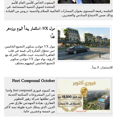
المبعوث الخاص للأمين العام للأمم
المتحدة لتمويل التنمية المستدامة، في
الجلسة رفيعة المستوى بعنوان المسارات العالمية للسلام والتنمية: دروس من القيادة ،
وذلك ضمن الاجتماع السادس والعشرين...
مول VX: استثمار يبدأ اليوم ويزدهر
غدًا
مول VX جولدن سكوير التجمع الخامس:
حين تتحوّل الفكرة إلى قيمة في قلب
القاهرة الجديدة، حيث تتلاقى الحركة مع
الرؤية، يولد مول VX جولدن سكوير
التجمع الخامس كمفهوم مختلف
للاستثمار، لا يبدأ...
Fiori Compound October
يعد كمبوند فيوري fiori compound واحدا
من ابرز المشروعات السكنية الحديثة
التي تطلقها شركة زهور للتطوير
العقاري، بقيادة المهندس طارق نصر
الدين، الذي يمتلك خبرة طويلة تمتد لاكثر
من خمسة وعشرين عاما...