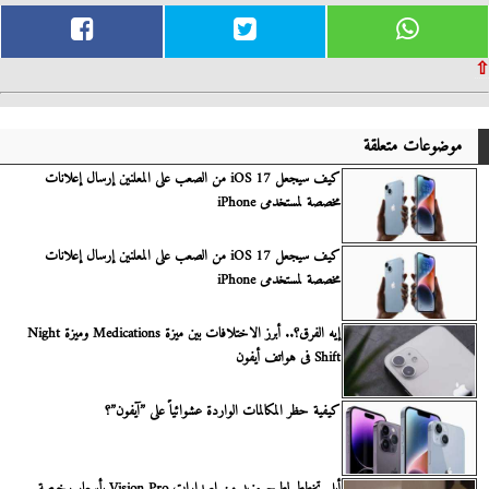
⇧
موضوعات متعلقة
كيف سيجعل iOS 17 من الصعب على المعلنين إرسال إعلانات
مخصصة لمستخدمى iPhone
كيف سيجعل iOS 17 من الصعب على المعلنين إرسال إعلانات
مخصصة لمستخدمى iPhone
إيه الفرق؟.. أبرز الاختلافات بين ميزة Medications وميزة Night
Shift فى هواتف أيفون
كيفية حظر المكالمات الواردة عشوائياً على ”آيفون”؟
أبل تخطط لطرح مزيد من إصدارات Vision Pro بأسعار رخيصة