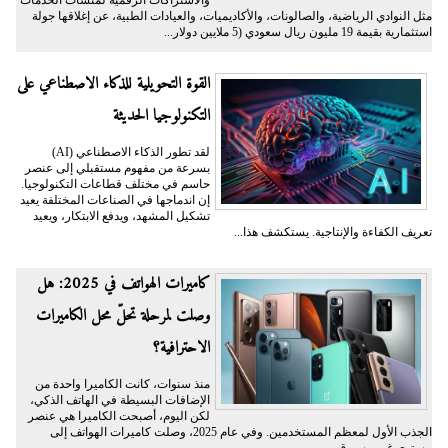
والاشتراكات الرقمية لمنشآت الخدمات
مثل النوادي الرياضية، والصالونات، والأكاديميات، والعيادات الطبية، عن إغلاقها جولة
استثمارية بقيمة 19 مليون ريال سعودي (5 ملايين دولار...
القوة التحويلية للذكاء الاصطناعي على
التكنولوجيا الحديثة
لقد تطور الذكاء الاصطناعي (AI)
بسرعة من مفهوم مستقبلي إلى عنصر
حاسم في مختلف قطاعات التكنولوجيا.
إن اندماجها في الصناعات المختلفة يعيد
تشكيل المشهد، ويدفع الابتكار، ويعيد
تعريف الكفاءة والإنتاجية. يستكشف هذا...
كاميرات الهواتف في 2025: هل
وصلت لمرحلة تحلّ محل الكاميرات
الاحترافية؟
منذ سنوات، كانت الكاميرا واحدة من
الإضافات البسيطة في الهاتف الذكي،
لكن اليوم، أصبحت الكاميرا هي عنصر
الجذب الأول لمعظم المستخدمين. وفي عام 2025، وصلت كاميرات الهواتف إلى