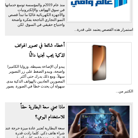
منذ عام 2019م والمؤسسة توسع خدماتها
في سوق الهواتف والإلكترونيات
والأجهزة الكهربائية غالبًا ما تبدأ قصص
النمو التجاري الناجحة بفكرة واضحة
واحتياج حقيقي في السوق. لكن
استمرار هذه القصص يعتمد على قدرة...
أخطاء شائعة في تصوير الهواتف
الذكية يجب تجنبها دائمًا
يبدو أن الإضاءة بسيطة، وزوايا الكاميرا
واضحة، ويبدو الضغط على زر التصوير
سهلاً، ومع ذلك يدرك حتى أكثر
المصورين العاديين بالهواتف الذكية مدى
سهولة أن يحدث خطأ في الصورة. يصور
الكثير من...
ماذا تعني سعة البطارية حقاً
للاستخدام اليومي؟
سعة البطارية تُعتبر عادة ميزة حرجة عند
شراء هاتف ذكي. كلما زادت قدرة