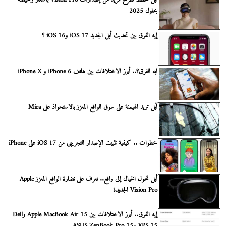
بحلول 2025
إيه الفرق بين تحديث أبل الجديد iOS 17 وiOS 16 ؟
ايه الفرق؟.. أبرز الاختلافات بين هاتف iPhone 6 و iPhone X
آبل تريد الهيمنة على سوق الواقع المعزز بالاستحواذ على Mira
خطوات .. كيفية تثبيت الإصدار التجريبى من iOS 17 على iPhone
أبل تحول الخيال إلى واقع.. تعرف على نضارة الواقع المعزز Apple
Vision Pro الجديدة
إيه الفرق.. أبرز الاختلافات بين Apple MacBook Air 15 وDell
XPS 15 وASUS ZenBook Pro 15