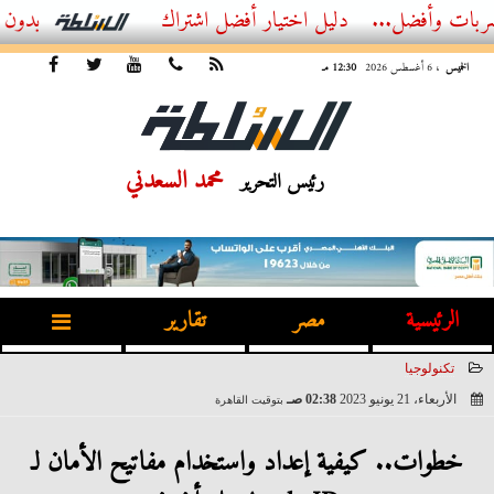
ضل...
أفضل اشتراك IPTV بدون تقطيع 2026 – دليل المشاهد العصري
الخميس
، 6 أغسطس 2026
12:30 مـ
محمد السعدني
رئيس التحرير
الرئيسية
مصر
تقارير
تكنولوجيا
الأربعاء، 21 يونيو 2023
02:38 صـ
بتوقيت القاهرة
2023-06-21 02:38:22
خطوات.. كيفية إعداد واستخدام مفاتيح الأمان لـ