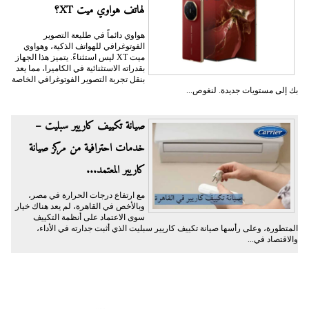
لهاتف هواوي ميت XT؟
هواوي دائماً في طليعة التصوير
الفوتوغرافي للهواتف الذكية، وهواوي
ميت XT ليس استثناءً. يتميز هذا الجهاز
بقدراته الاستثنائية في الكاميرا، مما يعد
بنقل تجربة التصوير الفوتوغرافي الخاصة
بك إلى مستويات جديدة. لنغوص...
صيانة تكييف كاريير سبليت –
خدمات احترافية من مركز صيانة
كاريير المعتمد...
مع ارتفاع درجات الحرارة في مصر،
وبالأخص في القاهرة، لم يعد هناك خيار
سوى الاعتماد على أنظمة التكييف
المتطورة، وعلى رأسها صيانة تكييف كاريير سبليت الذي أثبت جدارته في الأداء،
والاقتصاد في...