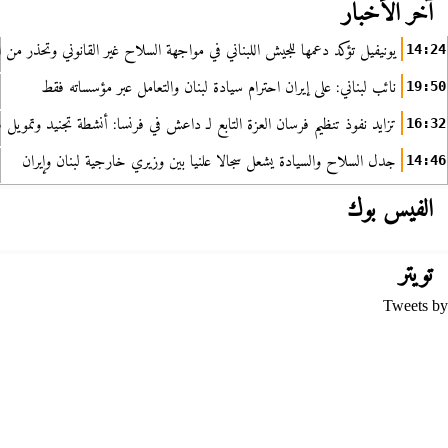
آخر الأخبار
يونيفيل تؤكد دعمها للجيش اللبناني في مواجهة السلاح غير القانوني وتحذر من ا
14:24
نائب لبناني: على إيران احترام سيادة لبنان والتعامل عبر مؤسساته فقط
19:50
تزايد نفوذ تنظيم فرسان العزة التابع لـ داعش في فرنسا: أنشطة تجنيد وتمويل
16:32
جدل السلاح والسيادة يشعل سجالا علنيا بين وزيري خارجية لبنان وإيران
14:46
الفيس بوك
تويتر
Tweets by