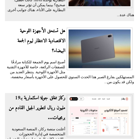
البطارية بوحدة mAh، كانت أفضل،
صحيح؟ بينما يمكن أن تؤثر سعة
البطارية على الأداء، هناك جوانب أخرى.
هناك عدة...
هل تستحق الأجهزة اللوحية
الاقتصادية الانتظار ليوم الجمعة
البيضاء؟
أصبح اسم يوم الجمعة للكتابة مرادفًا
للصفقات الرائعة، خاصة للأجهزة التقنية
مثل الأجهزة اللوحية. ينتظر العديد من
المستهلكين بفارغ الصبر هذا الحدث السنوي للحصول على الأجهزة بأسعار مخفضة،
ولكن قد يكون من...
ركاز تغلق جولة استثمارية بـ19
مليون ريال لتطوير الجيل القادم من
برمجيات...
أعلنت منصة ركاز، المنصة السعودية
المتخصصة في إدارة الحجوزات