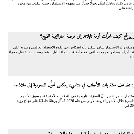
عالميًّا خلال عامي 2025 و2026 تُمثِّل تحولًا جذريًّا في مفهوم الاستثمار، حيث انتقلت من مجرد
اهنة على...
يوضِّح كيف تحوَّلت أزمة تايلاند إلى فرصة استراتيجية للخليج؟
فه رائد الاستثمار سامر شقير بأنه انعكاس حي لقوة الاقتصاد العالمي وقدرته على
نت أبراج ومداخن مجمع صناعي ضخم أضاءت سماء الليل، بينما رست سفينة نقل حمراء
لة...
: تضاعف مشتريات الأجانب في «تاسي» يعكس تحوُّل السعودية إلى ملاذ...
الاستثمار سامر شقير، أنَّ القفزة التاريخية في التدفقات الأجنبية نحو سوق الأسهم
السعودية (تاسي) خلال الأشهر الأربعة الأولى من عام 2026، تُمثِّل برهانًا قاطعًا على نجاح رؤية