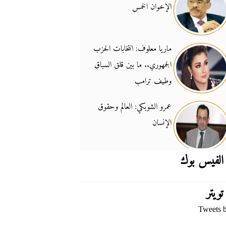
الإخوان الخمس
جدل السلاح والسيادة
14:46
ماريا معلوف: انتخابات الحزب
الجمهوري.. ما بين قلق السباق
وطيف ترامب
عمرو الشوبكي: العالم وحقوق
الإنسان
الفيس بوك
تويتر
Tweets 