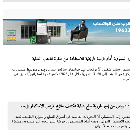
 السعودية أمام فرصة تاريخية للاستفادة من طفرة الذهب العالمية
 الاستثمار سامر شقير، أنَّ توقعات بنك جولدمان ساكس بشأن وصول متوسط مشتريات
البنوك المركزية من الذهب إلى 60 طنًا شهريًّا خلال عام 2026 تعكس تحولًا استراتيجيًّا كبيرًا في
لي...
: دروس من إمبراطورية سلع عالمية تكشف ملامح فرص الاستثمار في...
شقير، رائد الاستثمار، أنَّ التحولات العالمية في أسواق السلع والموارد الطبيعية تُعيد
ة الاستثمار الدولي، وتفتح أمام المستثمرين فرصًا استراتيجية غير مسبوقة، مشيرًا
ديناميكيات هذه الأسواق...