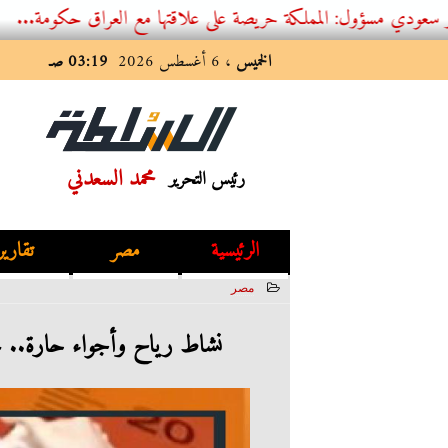
: المملكة حريصة على علاقتها مع العراق حكومة...
الخميس
، 6 أغسطس 2026
03:19 صـ
محمد السعدني
رئيس التحرير
الرئيسية
مصر
تقارير
مصر
2023-06-20 11:15:12
نشاط رياح وأجواء حارة.. خ