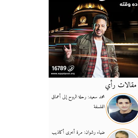
مقالات رأي
آخر
الأخبار
محمد سعيد: رحلة الروح إلى أعماق
الفلسفة
يونيفيل تؤكد دعمها ل
14:24
نائب لبناني: على إير
19:50
ضياء رشوان: مرة أخرى أكاذيب
تزايد نفوذ تنظيم فرس
16:32