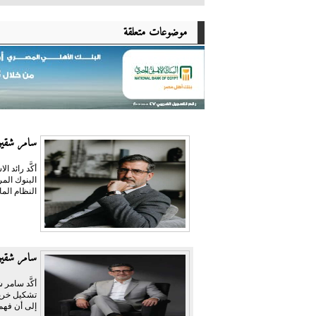
موضوعات متعلقة
سامر شقير:
أكَّد رائد
النظام الما
سامر شقير
أكَّد سامر 
تشكيل خريط
إلى أن فهم 