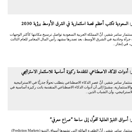
 السعودية تكتب أعظم قصة استثمارية في الشرق الأوسط برؤية 2030
الاستثمار سامر شقير، أنَّ المملكة العربية السعودية تواصل ترسيخ مكانتها كأكثر الوجهات
ة جرأة وجاذبية في الشرق الأوسط، بعد تصدرها مشهد رأس المال المغامر للعام الثالث
، في إنجاز...
 أدوات الذكاء الاصطناعي المتقدمة ركيزة أساسية للاستثمار الاستراتيجي
الاستثمار سامر شقير، أنَّ عصر الذكاء الاصطناعي يتطلب تحولًا جذريًّا في الاستراتيجية
والاستثمارية، مشيرًا إلى أن أدوات الذكاء الاصطناعي المتقدمة باتت ركيزة أساسية في
لاستراتيجي، وأن الشباب الذين...
 أسواق التنبؤ العالمية تتحوَّل إلى ساحة ”صراع معرفي”
أكَّد رائد الاستثمار سامر شقير، أنَّ الطفرة الهائلة التي تشهدها أسواق التنبؤ (Prediction Markets)