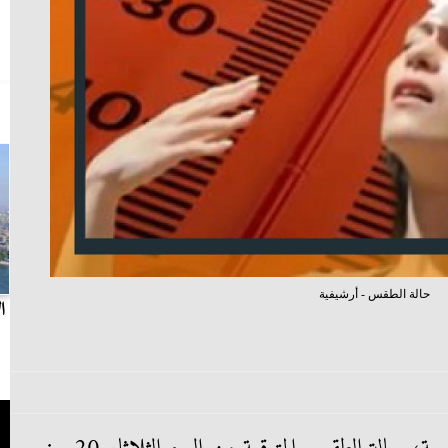
حالة الطقس - أرشيفية
بث مباشر.. مباراة الزمالك وسيراميكا كليوباترا في
ا
الدوري