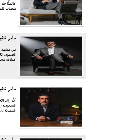
منصات للمر
سامر شقير 
في مشهد وص
الصمود، كا
عملاقة محمّ
سامر شقير
أكَّد رائد 
المملكة 2030 في...