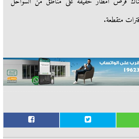
2 يونيو يكون هناك فرص أمطار خفيفة على مناطق من السواحل
فترات متقطعة.