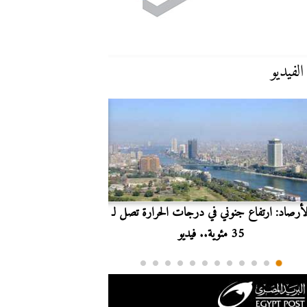
الفيديو
لأرصاد: ارتفاع جنوني في درجات الحرارة تصل لـ
بث مباشر.. مشاهدة مبارا
35 مئوية.. فيديو
الدوري ا