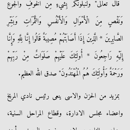
قال تعالى" وَلَنَبْلُوَنَّكُمْ بِشَيْءٍ مِنَ الْخَوْفِ وَالْجُوعِ
وَنَقْصٍ مِنَ الْأَمْوَالِ وَالْأَنْفُسِ وَالثَّمَرَاتِ وَبَشِّرِ
الصَّابِرِينَ * الَّذِينَ إِذَا أَصَابَتْهُمْ مُصِيبَةٌ قَالُوا إِنَّا لِلَّهِ وَإِنَّا
إِلَيْهِ رَاجِعُونَ * أُولَئِكَ عَلَيْهِمْ صَلَوَاتٌ مِنْ رَبِّهِمْ
وَرَحْمَةٌ وَأُولَئِكَ هُمُ الْمُهْتَدُونَ" صدق الله العظيم.
بمزيد من الحزن والاسى ينعى رئيس نادي المريخ
واعضاء مجلس الادارة، وقطاع المراحل السنية،