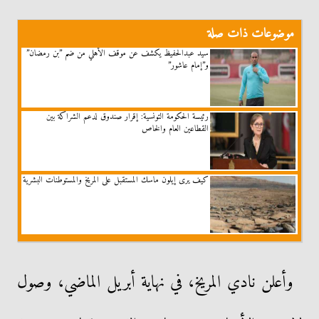
موضوعات ذات صلة
سيد عبدالحفيظ يكشف عن موقف الأهلي من ضم ”بن رمضان”
و”إمام عاشور”
رئيسة الحكومة التونسية: إقرار صندوق لدعم الشراكة بين
القطاعين العام والخاص
كيف يرى إيلون ماسك المستقبل على المريخ والمستوطنات البشرية
وأعلن نادي المريخ، في نهاية أبريل الماضي، وصول