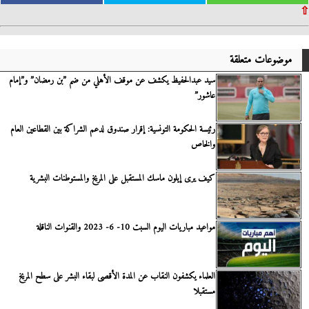
⇧
موضوعات متعلقة
سيد عبدالحفيظ يكشف عن موقف الأهلي من ضم ”بن رمضان” و”إمام
عاشور”
رئيسة الحكومة التونسية: إقرار صندوق لدعم الشراكة بين القطاعين العام
والخاص
كيف يرى إيلون ماسك المستقبل على المريخ والمستوطنات البشرية
مواعيد مباريات اليوم السبت 10- 6- 2023 والقنوات الناقلة
العلماء يكشفون النقاب عن المدة الأقصى لبقاء البشر على سطح المريخ
مستقبلا