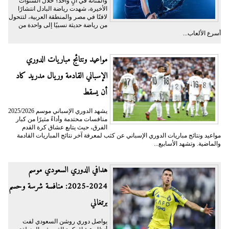
والمتانة في آنٍ واحد؟ خلال السنوات
الأخيرة، شهدت رياضة البادل انتشارًا
لافتًا في مصر والمنطقة العربية، لتتحول
من رياضة حديثة نسبيًا إلى واحدة من
أسرع الألعاب...
مواعيد ونتائج مباريات الدوري
الإسباني القادمة وريال مدريد كاد
أن يسقط
يشهد الدوري الإسباني موسم 2025/2026
منافسات محتدمة وأداءً مثيرًا من كبار
الفرق، حيث يتابع عشاق كرة القدم
مواعيد ونتائج مباريات الدوري الإسباني عن كثب لمعرفة آخر نتائج المباريات القادمة
والماضية. وتشهد الأسابيع...
هدافي الدوري السعودي موسم
2024-2025: منافسة شرسة وحسم
برتغالي
يواصل دوري روشن السعودي لفت