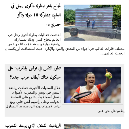
نجاح باهر لبطولة «أقوى رجل في
العالم» بمشاركة 18 دولة وتألّق
مصري...
اختتمت فعاليات بطولة أقوى رجل في
العالم بنجاح كبير، وذلك بمشاركة
رياضية دولية واسعة ضمّت 18 دولة من
مختلف قارات العالم، في أجواء من التحدي والقوة والإثارة، حيث استضافت أوزبكستان
الحدث العالمي،...
تطور التنس في تونس والمغرب: هل
سيكون هناك أبطال عرب جدد؟
خلال السنوات الأخيرة، خطفت رياضة
التنس في تونس والمغرب الأضواء،
بفضل أسماء بدأت تلمع على الساحة
الدولية، وعلى رأسهم أُنس جابر. ومع
تزايد الاهتمام بهذه الرياضة، بدأ التساؤل
يطفو: هل نحن على...
الرياضة: الشغف الذي يوحد الشعوب