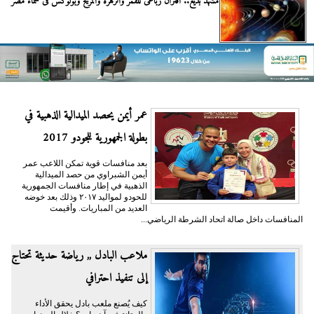
مشهد بديع.. اقتران رباعى للقمر والزهرة والمريخ وبولوكس فى سماء مصر
عمر أيمن يحصد الميدالية الذهبية في
بطولة الجمهورية للجودو 2017
بعد منافسات قوية تمكن اللاعب عمر
أيمن الشبراوي من حصد الميدالية
الذهبية في إطار منافسات الجمهورية
للحودو لمواليد ٢٠١٧ وذلك بعد خوضه
العديد من المباريات. وأقيمت
المنافسات داخل صالة اتحاد الشرطة الرياضي...
ملاعب البادل ,, رياضة حديثة تحتاج
إلى تنفيذ احترافي
كيف يُصنع ملعب بادل يحقق الأداء