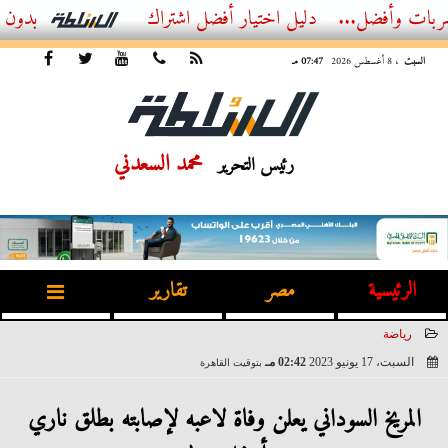
ل...
أفضل اشتراك IPTV بدون تقطيع 2026 – دليل المشاهد العصري
السبت
، 8 أغسطس 2026
07:47 مـ
محمد السعدني
رئيس التحرير
الرئيسية
مصر
تقارير
رياضة
السبت، 17 يونيو 2023
02:42 مـ
بتوقيت القاهرة
2023-06-17 14:42:17
المريخ السوداني يعلن وفاة لاعبه لإصابته بطلق ناري