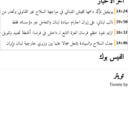
آخر الأخبار
يونيفيل تؤكد دعمها للجيش اللبناني في مواجهة السلاح غير القانوني وتحذر من ا
14:24
نائب لبناني: على إيران احترام سيادة لبنان والتعامل عبر مؤسساته فقط
19:50
تزايد نفوذ تنظيم فرسان العزة التابع لـ داعش في فرنسا: أنشطة تجنيد وتمويل
16:32
جدل السلاح والسيادة يشعل سجالا علنيا بين وزيري خارجية لبنان وإيران
14:46
الفيس بوك
تويتر
Tweets by