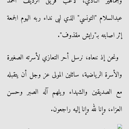
وجماهير النادي، لاعب فريق الرديف أحمد
عبدالسلام "التونسي" الذي لبى نداء ربه اليوم الجمعة
إثر اصابته بـ"رايش مقذوف".
ونحن إذ ننعاه، نرسل أحر التعازي لأسرته الصغيرة
والأسرة الرياضية، سائلين المولى عز وجل أن يتقبله
مع الصديقين والشهداء ويلهم آله الصبر وحسن
العزاء، وإنا لله وإنا إليه راجعون.