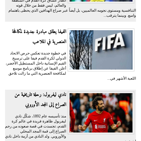
أنظار عشاق كرة القدم في المنطقة
والعالم، ليس فقط من خلال قوته
التنافسية ومستوى نجومه العالميين، بل أيضاً عبر صراع الهدافين الذي يحظى باهتمام
واسع. وبينما يترقب...
الفيفا يطلق مبادرة جديدة لمكافحة
العنصرية في الملاعب
في خطوة جديدة تعكس حرص الاتحاد
الدولي لكرة القدم فيفا على ترسيخ
القيم الإنسانية داخل المستطيل الأخضر،
أعلن الفيفا عن إطلاق برنامج موسع
لمكافحة العنصرية التي ما زالت تلاحق
اللعبة الأشهر في...
نادي ليفربول: رحلة تاريخية من
الصراع إلى المجد الأوروبي
منذ تأسيسه عام 1892، شكّل نادي
ليفربول ظاهرة فريدة في عالم كرة
القدم، تجسدت في قصة صعوده من رحم
الصراع إلى قمة المجد المحلي
والأوروبي. ولد النادي من أزمة داخل نادي