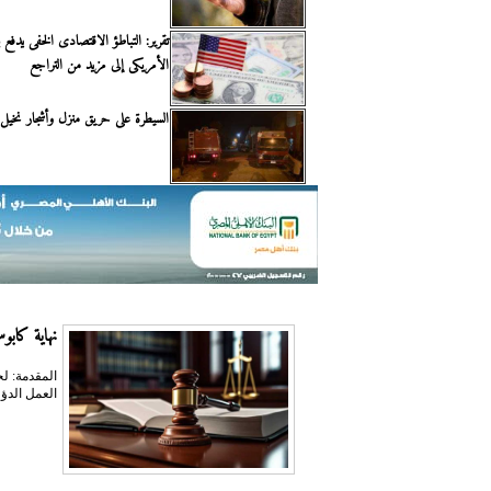
تقرير: التباطؤ الاقتصادى الخفى يدفع ب
الأمريكى إلى مزيد من التراجع
السيطرة على حريق منزل وأشجار نخيل ب
نهاية كابوس 
المقدمة: ل
العمل الدؤو