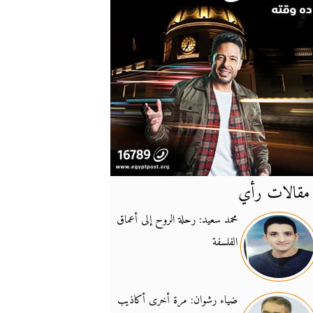
مقالات رأي
آخر
الأخبار
محمد سعيد: رحلة الروح إلى أعماق
الفلسفة
يونيفيل تؤكد دعمها ل
14:24
نائب لبناني: على إير
19:50
ضياء رشوان: مرة أخرى أكاذيب
تزايد نفوذ تنظيم فرس
16:32