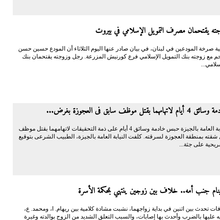
ه يقتحمان مصرف التمويل الإسلامي في بيروت
 صرخة المودعين في لبنان، في بيان صادر عنها اليوم الثلاثاء أن المودع حسين حسن
م مع زوجته بنك التمويل الإسلامي فرع كورنيش المزرعة. رجل وزوجته يقتحمان بنك
سلامي...
ا بقتل موظف سابق فى العجوزة بغرض...
قررت النيابة العامة بالجيزة حبس خادمة وسائق 4 أيام على ذمة التحقيقات لاتهامهما بقتل موظف
شقته بمنطقة العجوزة لسرقته. كلفت النيابة العامة بالجيزة، الطبيب الشرعى بتوقيع
يحية على جثة...
ينام جنب أمه.. خلاف بين زوجين ينتهي بمحكمة الأسرة
ات تحدث بين اثنين في بداية زواجهما، نشبت مشادة كلامية بين ريهام. ا، ومحمد. ع،
ه عليها بالضرب وأحدث بها إصابات، والسبب التعلق الشديد من الزوج بوالدته وغيرة