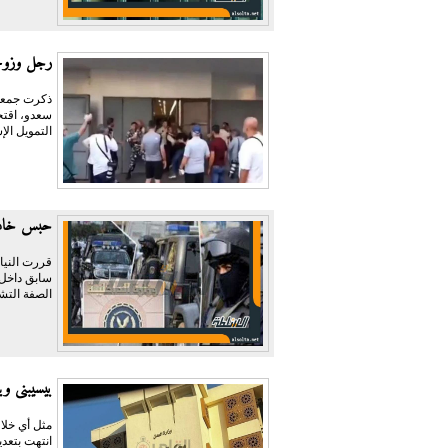
رجل وزوجت
ذكرت جمعية
سعدو، اقتح
التمويل الإ
حبس خادمة وسائق 4 أيام لاتهامهم
سابق داخل 
الصفة التشر
بيسيبنى و
مثل أي خلاف
انتهت بتعدي