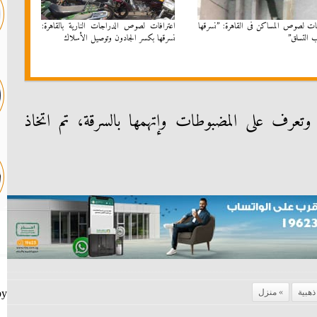
فات لصوص المساكن فى القاهرة: ”نسرقها
اعترافات لصوص الدراجات النارية بالقاهرة:
ب التسلق”
نسرقها بكسر الجادون وتوصيل الأسلاك
 وتعرف على المضبوطات وإتهمها بالسرقة، تم اتخاذ
by
هبية
منزل