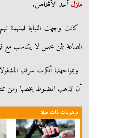
منزل
أحد الأشخاص.
كانت وجهت النيابة للمتهمة ته
الصاغة بثمن بخس لا يتناسب مع قيم
وبمواحهتها أنكرت سرقتها المش
أن الذهب المضبوط يخصها ومن ممتلك
موضوعات ذات صلة