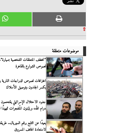
⇧
موضوعات متعلقة
”نخطف المتعلقات الشخصية بسيارة”..
لصوص الشوارع بالقاهرة
اعترافات لصوص الدراجات النارية بال
بكسر الجادون وتوصيل الأسلاك
جنود الاحتلال الإسرائيلي يقتحمون م
«رام الله» ويثبتون المُتفجرات تمهيدًا 
بعيدًا عن التتبع برقم السيريال.. طريقة 
لاستعادة الهاتف المسروق