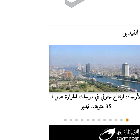
الفيديو
لأرصاد: ارتفاع جنوني في درجات الحرارة تصل لـ
بث مباشر.. مشاهدة مبارا
35 مئوية.. فيديو
الدوري ا