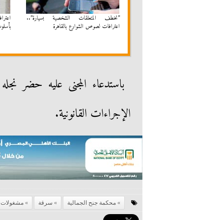
”نخطف المتعلقات الشخصية بسيارة”..
اعترا
اعترافات لصوص الشوارع بالقاهرة
بأسلو
باستدعاء المجنى عليه حضر نجله
الإجراءات القانونية.
محكمة جنح الجمالية
سرقة
مشغولات ذ