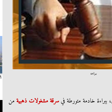
براءة
بث مباشر.. مباراة الزمالك وسيراميكا كليوباترا في
ا
الدوري
ن، ببراءة خادمة متورطة في
سرقة
مشغولات ذهبية
من