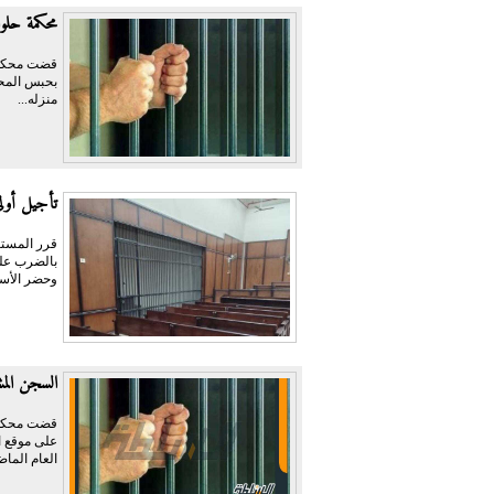
محكمة حلوا
قضت محكمة 
منزله...
تأجيل أولى 
قرر المستش
وحضر الأست
السجن المشدد 3 سنوات لمتهمين بتهدي
على موقع ال
العام الماض