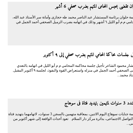
ن تقضى بحبس المحامى المتهم بضرب صحفي 6 أشهر
حلوان برئاسة المستشار عبد الناصر محمد طه حجازى وأمانة سر الأستاذ عبد الله،
بحبس المحامي م.م أبو الليل ٦ أشهر وذلك في اتهامه بضرب الزميل الصحفي أحمد الجمل في
جلسات محاكمة المحامي المتهم بضرب صحفي إلى ٩ أكتوبر
ار محمود الشاعر تأجيل جلسة محاكمة المحامي م م أبو الليل في اتهامه بالتعدي
بالضرب على الصحفي أحمد الجمل في منزله واستعراض القوة والنفوذ، لجلسة ٩ أكتوبر المقبل.
اذ محمد...
د فتاة فى سوهاج
قضت محكمة جنايات سوهاج اليوم الاثنين، بمعاقبة متهمين بالسجن 3 سنوات، لاتهامهما بتهديد فتاة
تواصل الاجتماعى، بدائرة مركز دار السلام. تعود أحداث الواقعة إلى شهر أكتوبر من
ى...