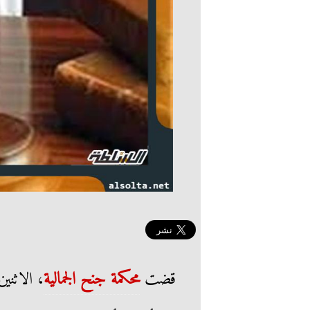
قضت
محكمة جنح الجمالية
، الاثني