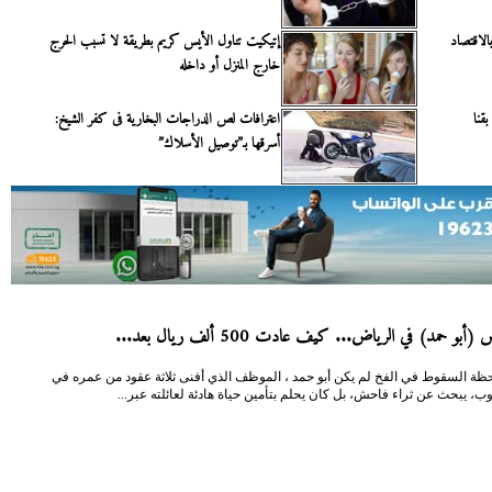
الاقتصاد
إتيكيت تناول الأيس كريم بطريقة لا تسبب الحرج
خارج المنزل أو داخله
قنا
اعترافات لص الدراجات البخارية فى كفر الشيخ:
أسرقها بـ”توصيل الأسلاك”
(أبو حمد) في الرياض... كيف عادت 500 ألف ريال بعد...
حظة السقوط في الفخ لم يكن أبو حمد ، الموظف الذي أفنى ثلاثة عقود من عمره في
ب، يبحث عن ثراء فاحش، بل كان يحلم بتأمين حياة هادئة لعائلته عبر...