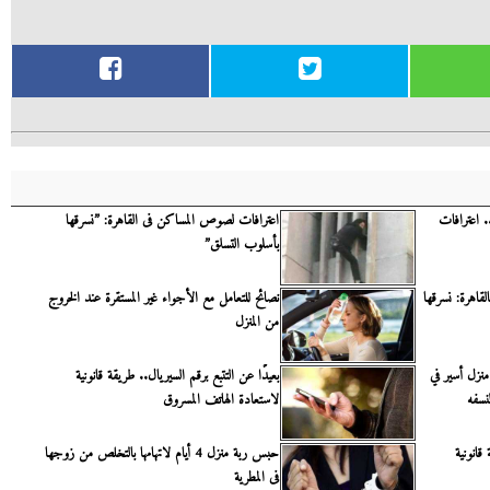
 اعترافات
اعترافات لصوص المساكن فى القاهرة: ”نسرقها
بأسلوب التسلق”
قاهرة: نسرقها
نصائح للتعامل مع الأجواء غير المستقرة عند الخروج
من المنزل
نزل أسير في
بعيدًا عن التتبع برقم السيريال.. طريقة قانونية
لنسفه
لاستعادة الهاتف المسروق
قانونية
حبس ربة منزل 4 أيام لاتهامها بالتخلص من زوجها
فى المطرية