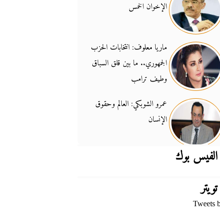
الإخوان الخمس
جدل السلاح والسيادة
14:46
ماريا معلوف: انتخابات الحزب
الجمهوري.. ما بين قلق السباق
وطيف ترامب
عمرو الشوبكي: العالم وحقوق
الإنسان
الفيس بوك
تويتر
Tweets 