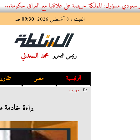
 المملكة حريصة على علاقتها مع العراق حكومة...
السبت
، 8 أغسطس 2026
09:30 صـ
محمد السعدني
رئيس التحرير
الرئيسية
مصر
تقارير
حوادث
2023-06-12 23:50:10
براءة خادمة م