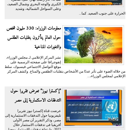
الكبرى والوجه البحري وشمال الصعيد،
وعلى السواحل الشمالية، وشديد
الحرارة على جنوب الصعيد. كما...
معلومات الوزراء: 330 مليون شخص
حول العالم يتأثرون بتقلبات الطقس
والتغيرات المناخية
نشر المركز الإعلامي لـ مجلس الوزراء،
إنفوجرافا على صفحته الرسمية على
موقع التواصل الاجتماعي فيسبوك، سلط
من خلاله الضوء على تأثر عددًا من الأشخاص بتقلبات الطقس والمناخ. وكشف المركز
الإعلامي لمجلس الوزراء،...
”إكسترا نيوز” تعرض تقريرا حول
التدفقات الاستثمارية إلى مصر
عرضت قناة إكسترا نيوز تقريرا
تليفزيونيا حول التدفقات الاستثمارية إلى
مصر، وذكر التقرير أن مصر الأولى
أفريقيا فى تدفقات الاستثمار خلال
2022، وارتفاع تدفقات الاستثمار بمعدل