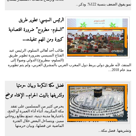
نمو يفوق الضعف بنسبة 122%. وذكر...
الرئيس السيسي: تطوير طريق
”السلوم- مطروح” ضرورة اقتصادية
كبيرة ومن المهم تنفيذه...
طالب أحد أهالي السلوم، الرئيس عبد
الفتاح السيسي بضرورة تطوير طريق
(السلوم- مطروح) الدولي وصولا إلى
المنفذ، لأنه طريق دولي يربط دول المغرب العربي بالمشرق العربي، ولم يتم تطويره
منذ عام 2018....
فضل مكة المكرمة وبيان حرمتها
وتشريفها بالبيت الحرام.. الإفتاء توضح
يحرص كثير من المسلمين على تفقد
مكة المكرمة، أثناء أداء العمرة أو الحج،
باعتبارها مدينة دينية، تتمتع بطابع روحاني
مميز، ويتساءل البعض خلال الفترة
الماضية عن فضلها، وبيان حرمتها
وتشريفها. فضل مكة...