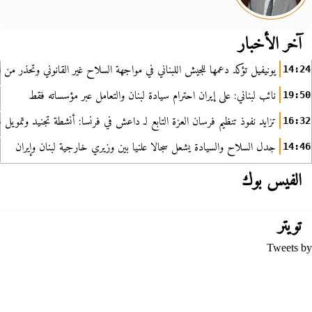
آخر الأخبار
يونيفيل تؤكد دعمها للجيش اللبناني في مواجهة السلاح غير القانوني وتحذر من ا
14:24
نائب لبناني: على إيران احترام سيادة لبنان والتعامل عبر مؤسساته فقط
19:50
تزايد نفوذ تنظيم فرسان العزة التابع لـ داعش في فرنسا: أنشطة تجنيد وتمويل
16:32
جدل السلاح والسيادة يشعل سجالا علنيا بين وزيري خارجية لبنان وإيران
14:46
الفيس بوك
تويتر
Tweets by