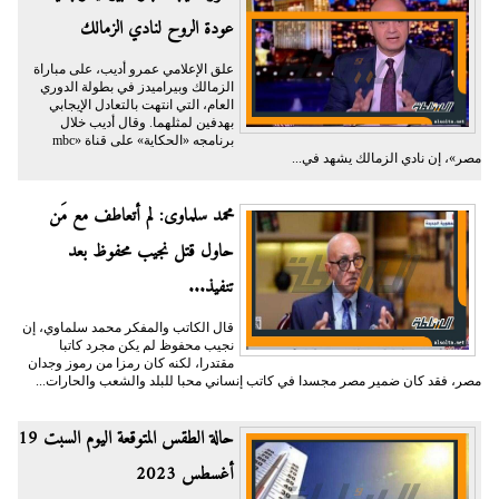
عودة الروح لنادي الزمالك
علق الإعلامي عمرو أديب، على مباراة
الزمالك وبيراميدز في بطولة الدوري
العام، التي انتهت بالتعادل الإيجابي
بهدفين لمثلهما. وقال أديب خلال
برنامجه «الحكاية» على قناة «mbc
مصر»، إن نادي الزمالك يشهد في...
محمد سلماوى: لم أتعاطف مع مَن
حاول قتل نجيب محفوظ بعد
تنفيذ...
قال الكاتب والمفكر محمد سلماوي، إن
نجيب محفوظ لم يكن مجرد كاتبا
مقتدرا، لكنه كان رمزا من رموز وجدان
مصر، فقد كان ضمير مصر مجسدا في كاتب إنساني محبا للبلد والشعب والحارات...
حالة الطقس المتوقعة اليوم السبت 19
أغسطس 2023