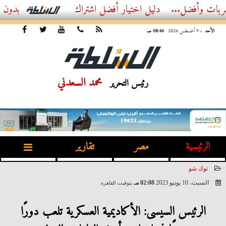
...
أفضل اشتراك IPTV بدون تقطيع 2026 – دليل المشاهد العصري
الأحد
، 9 أغسطس 2026
08:46 صـ
محمد السعدني
رئيس التحرير
الرئيسية
مصر
تقارير
توك شو
السبت، 10 يونيو 2023
02:08 مـ
بتوقيت القاهرة
2023-06-10 14:08:21
الرئيس السيسى: الأكاديمية العسكرية تلعب دورًا