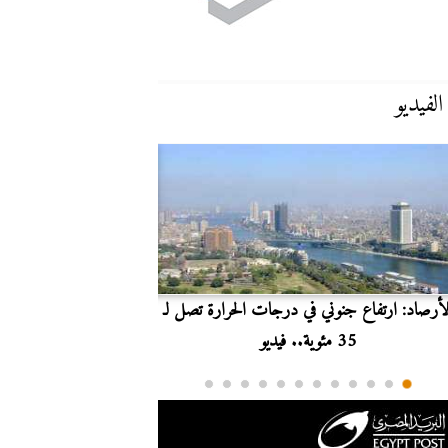
الفيديو
لأرصاد: ارتفاع جنوني في درجات الحرارة تصل لـ
بث مباشر.. مشاهدة مبارا
35 مئوية.. فيديو
الدوري ا