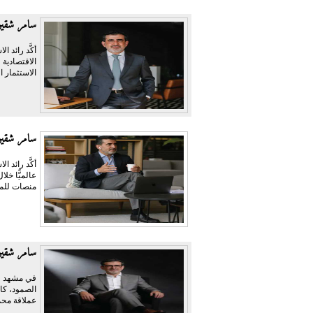
سامر شقير:
أكَّد رائد 
الاقتصادية 
الاستثمار ا
سامر شقير:
منصات للمر
سامر شقير 
في مشهد وص
الصمود، كا
عملاقة محمّ