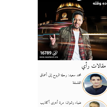
مقالات رأي
آخر
الأخبار
محمد سعيد: رحلة الروح إلى أعماق
الفلسفة
يونيفيل تؤكد دعمها ل
14:24
نائب لبناني: على إير
19:50
ضياء رشوان: مرة أخرى أكاذيب
تزايد نفوذ تنظيم فرس
16:32