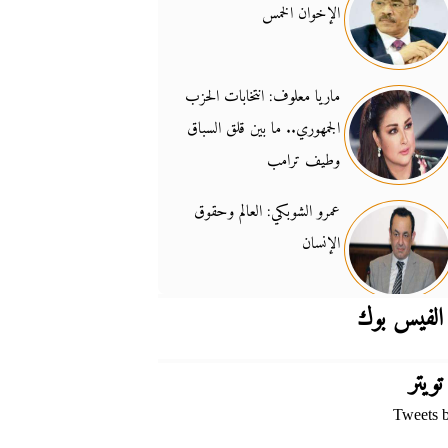
الإخوان الخمس
جدل السلاح والسيادة
14:46
ماريا معلوف: انتخابات الحزب
الجمهوري.. ما بين قلق السباق
وطيف ترامب
عمرو الشوبكي: العالم وحقوق
الإنسان
الفيس بوك
تويتر
Tweets 