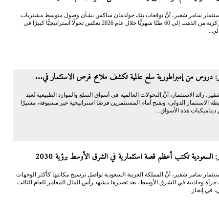
 الاستثمار سامر شقير، أنَّ توقعات بنك جولدمان ساكس بشأن وصول متوسط مشتريات
البنوك المركزية من الذهب إلى 60 طنًا شهريًّا خلال عام 2026 تعكس تحولًا استراتيجيًّا كبيرًا في
لي...
: دروس من إمبراطورية سلع عالمية تكشف ملامح فرص الاستثمار في...
شقير، رائد الاستثمار، أنَّ التحولات العالمية في أسواق السلع والموارد الطبيعية تُعيد
ة الاستثمار الدولي، وتفتح أمام المستثمرين فرصًا استراتيجية غير مسبوقة، مشيرًا
ديناميكيات هذه الأسواق...
 السعودية تكتب أعظم قصة استثمارية في الشرق الأوسط برؤية 2030
الاستثمار سامر شقير، أنَّ المملكة العربية السعودية تواصل ترسيخ مكانتها كأكثر الوجهات
ة جرأة وجاذبية في الشرق الأوسط، بعد تصدرها مشهد رأس المال المغامر للعام الثالث
، في إنجاز...