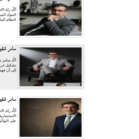
أكَّد رائد
النظام الما
سامر شقير
أكَّد سامر 
تشكيل خريط
إلى أن فهم 
سامر شقير:
أكَّد رائد 
الاستثماري
على التوالي