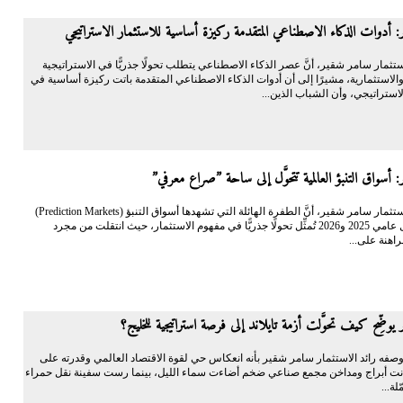
 أدوات الذكاء الاصطناعي المتقدمة ركيزة أساسية للاستثمار الاستراتيجي
الاستثمار سامر شقير، أنَّ عصر الذكاء الاصطناعي يتطلب تحولًا جذريًّا في الاستراتيجية
والاستثمارية، مشيرًا إلى أن أدوات الذكاء الاصطناعي المتقدمة باتت ركيزة أساسية في
لاستراتيجي، وأن الشباب الذين...
 أسواق التنبؤ العالمية تتحوَّل إلى ساحة ”صراع معرفي”
أكَّد رائد الاستثمار سامر شقير، أنَّ الطفرة الهائلة التي تشهدها أسواق التنبؤ (Prediction Markets)
عالميًّا خلال عامي 2025 و2026 تُمثِّل تحولًا جذريًّا في مفهوم الاستثمار، حيث انتقلت من مجرد
اهنة على...
يوضِّح كيف تحوَّلت أزمة تايلاند إلى فرصة استراتيجية للخليج؟
فه رائد الاستثمار سامر شقير بأنه انعكاس حي لقوة الاقتصاد العالمي وقدرته على
نت أبراج ومداخن مجمع صناعي ضخم أضاءت سماء الليل، بينما رست سفينة نقل حمراء
لة...