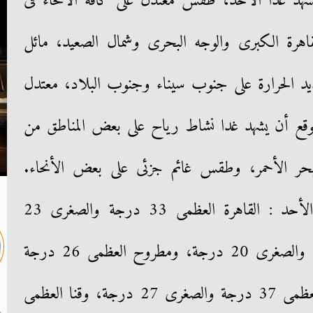
يشهد غدا الأحد، طقس معتدل على كافة الأنحاء فى
لقاهرة الكبرى والوجه البحرى وشمال الصعيد، مائل
ديد الحرارة على جنوب سيناء وجنوب البلاد، معتدل
ويتوقع أن يشهد غدا نشاط رياح على بعض المناطق من
ر الأحمر، وطقس غائم جزئى على بعض الأنحاء.
وبالنسبة لدرجات الحرارة، غدا الأحد : القاهرة العظمى 33 درجة والصغرى 23
درجة، والإسكندرية العظمى 28 والصغرى 20 درجة، ومطروح العظمى 26 درجة
والصغرى 19 درجة، وسوهاج العظمى 37 درجة والصغرى 27 درجة، وقنا العظمى