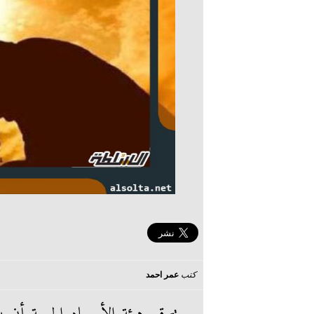
كتب
عمر احمد