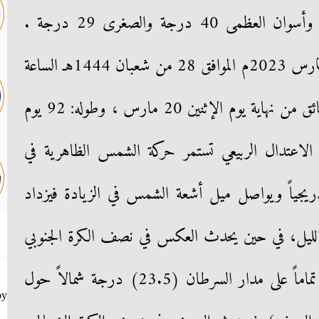
38 درجة والصغرى 28 درجة، وأسوان العظمى 40 درجة والصغرى 29 درجة .
وانتهى فصل الشتاء الإثنين 20 مـارس 2023م الموافق 28 من شعبان 1444هـ الساعة
23:26، وبدأ فصل الربيع قبل دقائق من نهاية يوم الإثنين 20 مارس ، وطوله: 92 يوم
قيقة. وبعد الاعتدال الربيعي تستمر حركة الشمس الظاهرية في
ريجياً ويواصل ميل أشعة الشمس في الزيادة فيزداد
الليل، في حين يحدث العكس في نصف الكرة الجنوبي
حتى تصبح أشعة الشمس عمودية تماماً على مدار السرطان (23.5) درجة شمالاً حول
by