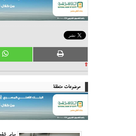
⇧
موضوعات متعلقة
سامر شقير: