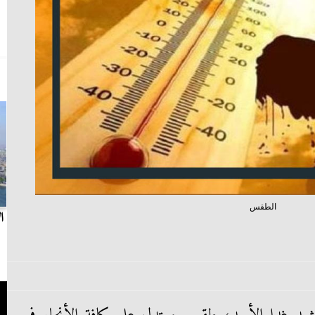
الطقس
بث مباشر.. مباراة الزمالك وسيراميكا كليوباترا في
ا
الدوري