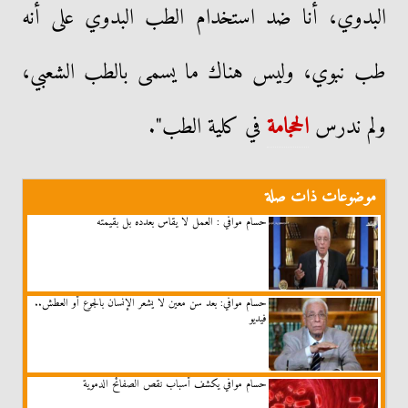
البدوي، أنا ضد استخدام الطب البدوي على أنه
طب نبوي، وليس هناك ما يسمى بالطب الشعبي،
ولم ندرس
الحجامة
في كلية الطب".
موضوعات ذات صلة
حسام موافي : العمل لا يقاس بعدده بل بقيمته
حسام موافي: بعد سن معين لا يشعر الإنسان بالجوع أو العطش..
فيديو
حسام موافي يكشف أسباب نقص الصفائح الدموية