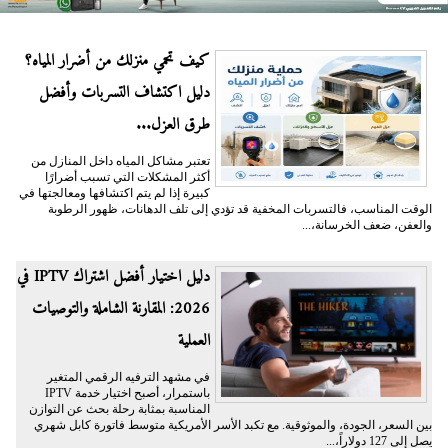
كيف تحمي منزلك من أضرار المياه؟
دليل اكتشاف التسربات وأفضل
طرق العزل...
تعتبر مشاكل المياه داخل المنازل من
أكثر المشكلات التي تسبب أضرارًا
كبيرة إذا لم يتم اكتشافها ومعالجتها في
الوقت المناسب، فالتسربات المخفية قد تؤدي إلى تلف الدهانات، ظهور الرطوبة
والعفن، ضعف الخرسانة،...
دليل اختيار أفضل اشتراك IPTV في
2026: المقارنة الشاملة والتوصيات
العملية
في مشهد الترفيه الرقمي المتغير
باستمرار، أصبح اختيار خدمة IPTV
المناسبة بمثابة رحلة بحث عن التوازن
بين السعر، الجودة، والموثوقية. مع تكبد الأسر الأمريكية متوسط فاتورة كابل شهري
يصل إلى 127 دولاراً،...