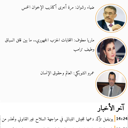
ضياء رشوان: مرة أخرى أكاذيب الإخوان الخمس
ماريا معلوف: انتخابات الحزب الجمهوري.. ما بين قلق السباق
وطيف ترامب
عمرو الشوبكي: العالم وحقوق الإنسان
آخر الأخبار
يونيفيل تؤكد دعمها للجيش اللبناني في مواجهة السلاح غير القانوني وتحذر من ا
14:24