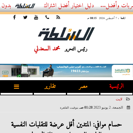
.
أفضل اشتراك IPTV بدون تقطيع 2026 – دليل المشاهد العصري
الجمعة
، 7 أغسطس 2026
08:15 مـ
محمد السعدني
رئيس التحرير
الرئيسية
مصر
تقارير
لايت
الجمعة، 2 يونيو 2023
01:28 صـ
بتوقيت القاهرة
2023-06-02 01:28:45
حسام موافي: المتدين أقل عرضة للتقلبات النفسية