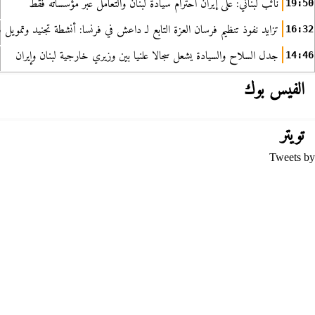
نائب لبناني: على إيران احترام سيادة لبنان والتعامل عبر مؤسساته فقط
19:50
تزايد نفوذ تنظيم فرسان العزة التابع لـ داعش في فرنسا: أنشطة تجنيد وتمويل
16:32
جدل السلاح والسيادة يشعل سجالا علنيا بين وزيري خارجية لبنان وإيران
14:46
الفيس بوك
تويتر
Tweets by