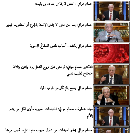
حسام موافي : العمل لا يقاس بعدده بل بقيمته
حسام موافي: بعد سن معين لا يشعر الإنسان بالجوع أو العطش.. فيديو
حسام موافي يكشف أسباب نقص الصفائح الدموية
الدكتور حسام موافي: لو مش عايز تروح الشغل يوم واتنين وتلاتة
هتحتاج لطبيب نفسي
حسام موافي ينصح بالإكثار من شرب المياه
مواد خطيرة.. حسام موافي: المضادات الحيوية مأوى لكل من يشعر
بالألم
حسام موافي يحذر السيدات من تناول حبوب منع الحمل.. تسبب مرضا