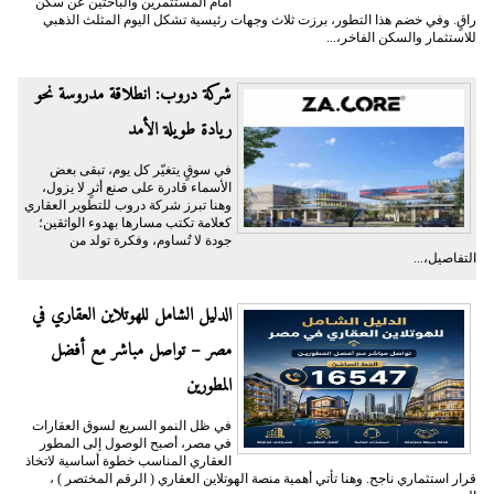
أمام المستثمرين والباحثين عن سكن
راقٍ. وفي خضم هذا التطور، برزت ثلاث وجهات رئيسية تشكل اليوم المثلث الذهبي
للاستثمار والسكن الفاخر،...
شركة دروب: انطلاقة مدروسة نحو
ريادة طويلة الأمد
في سوقٍ يتغيّر كل يوم، تبقى بعض
الأسماء قادرة على صنع أثرٍ لا يزول،
وهنا تبرز شركة دروب للتطوير العقاري
كعلامة تكتب مسارها بهدوء الواثقين؛
جودة لا تُساوم، وفكرة تولد من
التفاصيل،...
الدليل الشامل للهوتلاين العقاري في
مصر – تواصل مباشر مع أفضل
المطورين
في ظل النمو السريع لسوق العقارات
في مصر، أصبح الوصول إلى المطور
العقاري المناسب خطوة أساسية لاتخاذ
قرار استثماري ناجح. وهنا تأتي أهمية منصة الهوتلاين العقاري ( الرقم المختصر ) ،