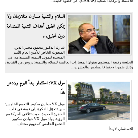
للاعتماد والرقابة الصحية (GAHAR)، في خطوة جديدة...
السلام والتنمية مساران متلازمان ولا
يمكن تحقيق أهداف التنمية المستدامة
دون تحقيق...
شارك الدكتور محمود محيي الدين،
المبعوث الخاص للأمين العام للأمم
المتحدة لتمويل التنمية المستدامة، في
الجلسة رفيعة المستوى بعنوان المسارات العالمية للسلام والتنمية: دروس من القيادة ،
وذلك ضمن الاجتماع السادس والعشرين...
مول VX: استثمار يبدأ اليوم ويزدهر
غدًا
مول VX جولدن سكوير التجمع الخامس:
حين تتحوّل الفكرة إلى قيمة في قلب
القاهرة الجديدة، حيث تتلاقى الحركة مع
الرؤية، يولد مول VX جولدن سكوير
التجمع الخامس كمفهوم مختلف
للاستثمار، لا يبدأ...