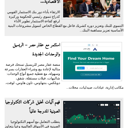
الاقتصادية...
الارتقاء بأداء دور بنك الاستثمار القومي
كذراع تنموي رئيسي للحكومة وركيزة
لرفع كفاءة الاستثمار تطوير الأداء
التنموي للبنك وتعزيز دوره كشريك فاعل مع القطاع الخاص لتمويل مشروعات البنية
الأساسية تعزيز مساهمة البنك...
استثمر مع عقار مصر – الريسيل
والوحدات الجديدة
منصة عقار مصر للريسيل تمنحك فرصة
مثالية لإعادة بيع وشراء العقارات بسرعة
وسهولة، مع تغطية جميع أنواع الوحدات:
شاليهات، فيلات مستقلة، شقق،
دوبلكس، بنتهاوس، تاون هاوس، لوفت،
مكاتب إدارية، عيادات، صيدليات، محلات...
فهم آليات تحليل شركات التكنولوجيا
الصينية المدرجة عالمياً
يتطلب التعامل مع أسهم التكنولوجيا
الصينية في الأسواق العالمية وعياً يتجاوز