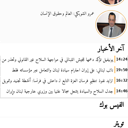
عمرو الشوبكي: العالم وحقوق الإنسان
آخر الأخبار
يونيفيل تؤكد دعمها للجيش اللبناني في مواجهة السلاح غير القانوني وتحذر من ا
14:24
نائب لبناني: على إيران احترام سيادة لبنان والتعامل عبر مؤسساته فقط
19:50
تزايد نفوذ تنظيم فرسان العزة التابع لـ داعش في فرنسا: أنشطة تجنيد وتمويل
16:32
جدل السلاح والسيادة يشعل سجالا علنيا بين وزيري خارجية لبنان وإيران
14:46
الفيس بوك
تويتر