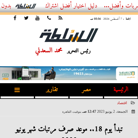
...
أفضل اشتراك IPTV بدون تقطيع 2026 – دليل المشاهد العصري
الجمعة
، 7 أغسطس 2026
05:56 صـ
محمد السعدني
رئيس التحرير
الرئيسية
مصر
تقارير
اقتصاد
الجمعة، 2 يونيو 2023
12:47 صـ
بتوقيت القاهرة
2023-06-02 00:47:07
تبدأ يوم 18.. موعد صرف مرتبات شهر يونيو