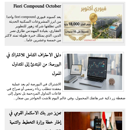
Fiori Compound October
يعد كمبوند فيوري fiori compound واحدا
من ابرز المشروعات السكنية الحديثة
التي تطلقها شركة زهور للتطوير
العقاري، بقيادة المهندس طارق نصر
الدين، الذي يمتلك خبرة طويلة تمتد لاكثر
من خمسة وعشرين عاما...
دليل الاحتراف الشامل للاشتراك في
البورصة: من المبتدئ إلى المتداول
الممول
الاشتراك في البورصة لم يعد عملية
معقدة تتطلب رداء رسمي أو صراخ في
قاعات التداول المزدحمة بل تحول إلى
ضغطة زر ذكية عبر هاتفك المحمول، وفي عالم اليوم تلاشت الحواجز بين صغار...
تعزيز دور بنك الاستثمار القومي في
إطار خطة وزارة التخطيط والتنمية