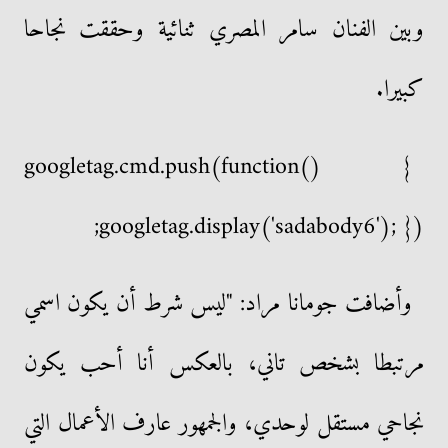
وبين الفنان سامر المصري ثنائية وحققت نجاحا
كبيرا.
googletag.cmd.push(function() {
googletag.display('sadabody6'); });
وأضافت جومانا مراد: "ليس شرط أن يكون اسمي
مرتبطا بشخص تاني، بالعكس أنا أحب يكون
نجاحي مستقل لوحدي، والجمهور عارف الأعمال التي