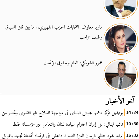
ماريا معلوف: انتخابات الحزب الجمهوري.. ما بين قلق السباق
وطيف ترامب
عمرو الشوبكي: العالم وحقوق الإنسان
آخر الأخبار
يونيفيل تؤكد دعمها للجيش اللبناني في مواجهة السلاح غير القانوني وتحذر من ا
14:24
نائب لبناني: على إيران احترام سيادة لبنان والتعامل عبر مؤسساته فقط
19:50
تزايد نفوذ تنظيم فرسان العزة التابع لـ داعش في فرنسا: أنشطة تجنيد وتمويل
16:32