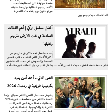
منصة موثوقة تتيح له متابعة أحدث
الأعمال بجودة عالية وترجمة دقيقة.
موقع فنون ون يقدّم هذه التجربة
المتكاملة، حيث يجمع بين...
أفضل مسلسل تركي | أهم اللحظات
الصادمة في تحت الارض مترجم
وتحليلها
يُعد مسلسل تحت الارض مترجم من
أكثر الأعمال التي اعتمدت على عنصر
الصدمة والغموض في جذب المشاهدين
على منصة قصة عشق ، حيث لا تسير الأحداث بشكل تقليدي، بل تتصاعد عبر مفاجآت...
النص التاني.. أحمد أمين يعود
بكوميديا تاريخية في رمضان 2026
يخوض مسلسل النص التاني سباق دراما
النصف الثاني من مسلسلات عربية 2026
رمضانية، مقدمًا مزيجًا من الصراعات
التاريخية والكوميديا الاجتماعية، في
عمل يعيد النجم أحمد أمين إلى أجواء