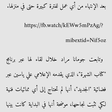
بعد الإنتهاء من أي عمل لفترة كبيرة حتى في منزلها.
https://fb.watch/kEWw5mPzAg/?
mibextid=Nif5oz
وتابعت جومانا مراد خلال لقاء لها عبر برنامج
"كتاب الشهرة"، الذي يقدمه الإعلامي علي ياسين عبر
فضائية "الجديد"، أنها لم تحتاج إلى أي ثنائيات فنية
لكي تثبت نجاحها، موضحة أنها في البداية كانت بينها