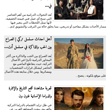
في...
تُعد التحولات الدرامية من أهم العناصر
التي تمنح أي عمل فني قيمته الحقيقية،
لأنها تمثل اللحظات التي يتغير فيها
مسار الأحداث بشكل مفاجئ أو تدريجي، مما يخلق حالة من الترقب والتشويق لدى...
أجمل احداث مسلسل تركي | الصراع
بين الحب والذاكرة في مسلسل أنت...
يُعد الصراع بين الحب والذاكرة من أكثر
المحاور الدرامية تأثيرًا في الأعمال
التركية، حيث يتقاطع الماضي مع
الحاضر ليشكل قرارات الشخصيات
ومصائرها. ومن خلال متابعة هذه الأعمال
على موقع بلكونة ، يتضح...
تجربة مشاهدة تجمع التاريخ والإثارة
والدراما الإنسانية فنون ون
في ظل تزايد الاهتمام بالدراما التركية
والعربية، يبحث المشاهد العربي عن