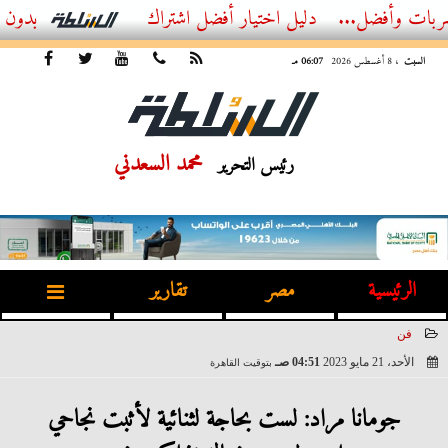
ضل...
أفضل اشتراك IPTV بدون تقطيع 2026 – دليل المشاهد العصري
السبت
، 8 أغسطس 2026
06:07 مـ
محمد السعدني
رئيس التحرير
الرئيسية
مصر
تقارير
فن
الأحد، 21 مايو 2023
04:51 صـ
بتوقيت القاهرة
2023-05-21 04:51:26
جومانا مراد: لست بحاجة لثنائية لأثبت نجاحي