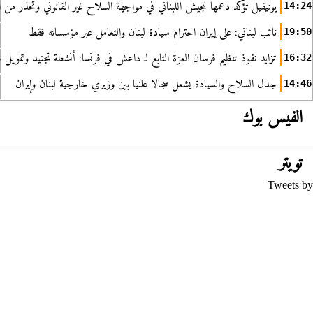
يونيفيل تؤكد دعمها للجيش اللبناني في مواجهة السلاح غير القانوني وتحذر من ا
14:24
نائب لبناني: على إيران احترام سيادة لبنان والتعامل عبر مؤسساته فقط
19:50
تزايد نفوذ تنظيم فرسان العزة التابع لـ داعش في فرنسا: أنشطة تجنيد وتمويل
16:32
جدل السلاح والسيادة يشعل سجالا علنيا بين وزيري خارجية لبنان وإيران
14:46
الفيس بوك
تويتر
Tweets by