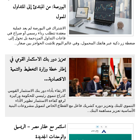
البورصة: من المبتدئ إلى المتداول
الممول
الاشتراك في البورصة لم يعد عملية
معقدة تتطلب رداء رسمي أو صراخ في
قاعات التداول المزدحمة بل تحول إلى
ضغطة زر ذكية عبر هاتفك المحمول، وفي عالم اليوم تلاشت الحواجز بين صغار...
تعزيز دور بنك الاستثمار القومي في
إطار خطة وزارة التخطيط والتنمية
الاقتصادية...
الارتقاء بأداء دور بنك الاستثمار القومي
كذراع تنموي رئيسي للحكومة وركيزة
لرفع كفاءة الاستثمار تطوير الأداء
التنموي للبنك وتعزيز دوره كشريك فاعل مع القطاع الخاص لتمويل مشروعات البنية
الأساسية تعزيز مساهمة البنك...
استثمر مع عقار مصر – الريسيل
والوحدات الجديدة