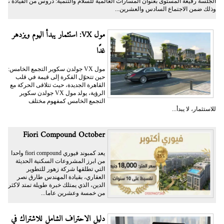
الجلسة رفيعة المستوى بعنوان المسارات العالمية للسلام والتنمية: دروس من القيادة ،
وذلك ضمن الاجتماع السادس والعشرين...
مول VX: استثمار يبدأ اليوم ويزدهر
غدًا
مول VX جولدن سكوير التجمع الخامس:
حين تتحوّل الفكرة إلى قيمة في قلب
القاهرة الجديدة، حيث تتلاقى الحركة مع
الرؤية، يولد مول VX جولدن سكوير
التجمع الخامس كمفهوم مختلف
للاستثمار، لا يبدأ...
Fiori Compound October
يعد كمبوند فيوري fiori compound واحدا
من ابرز المشروعات السكنية الحديثة
التي تطلقها شركة زهور للتطوير
العقاري، بقيادة المهندس طارق نصر
الدين، الذي يمتلك خبرة طويلة تمتد لاكثر
من خمسة وعشرين عاما...
دليل الاحتراف الشامل للاشتراك في