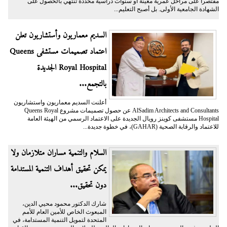
مقتصراً على مراحل عمرية معينة أو سنوات دراسية محددة تنتهي بالحصول على
الشهادة الجامعية الأولى. بل أصبح التعليم...
السديم معماريون وأستشاريون تعلن
اعتماد تصميمات مستشفى Queens
Royal Hospital الجديدة
بالتجمع...
أعلنت السديم معماريون واستشاريون
AlSadim Architects and Consultants عن حصول تصميمات مشروع Queens Royal
Hospital مستشفى كوينز رويال الجديدة على الاعتماد الرسمي من الهيئة العامة
للاعتماد والرقابة الصحية (GAHAR)، في خطوة جديدة...
السلام والتنمية مساران متلازمان ولا
يمكن تحقيق أهداف التنمية المستدامة
دون تحقيق...
شارك الدكتور محمود محيي الدين،
المبعوث الخاص للأمين العام للأمم
المتحدة لتمويل التنمية المستدامة، في