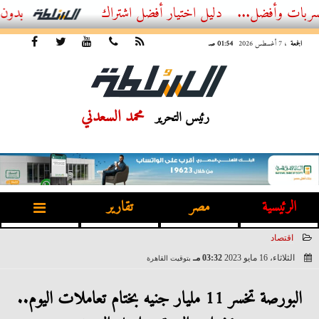
فضل...
أفضل اشتراك IPTV بدون تقطيع 2026 – دليل المشاهد العصري
الجمعة
، 7 أغسطس 2026
01:54 صـ
محمد السعدني
رئيس التحرير
الرئيسية
مصر
تقارير
اقتصاد
الثلاثاء، 16 مايو 2023
03:32 مـ
بتوقيت القاهرة
2023-05-16 15:32:31
البورصة تخسر 11 مليار جنيه بختام تعاملات اليوم..