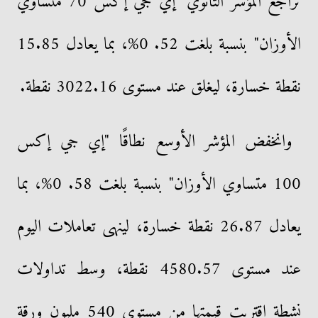
تراجع المؤشر الثانوي "إي جي إكس 70 متساوي
الأوزان" بنسبة بلغت 52. 0%، بما يعادل 15.85
نقطة خسارة، ليغلق عند مستوى 3022.16 نقطة.
وانخفض المؤشر الأوسع نطاقًا "إي جي إكس
100 متساوي الأوزان" بنسبة بلغت 58. 0%، بما
يعادل 26.87 نقطة خسارة، لينهى تعاملات اليوم
عند مستوى 4580.57 نقطة، وسط تداولات
نشطة اقتربت قيمتها من مستوى 540 مليون ورقة