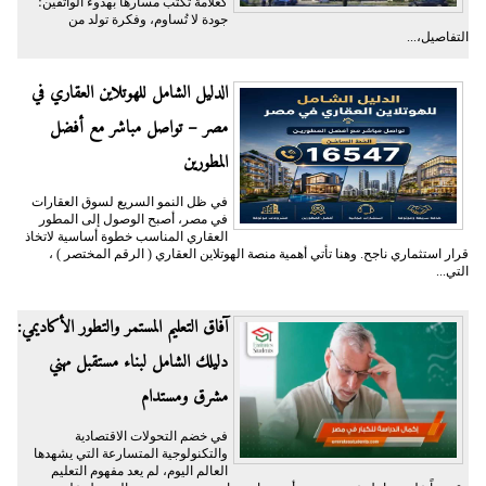
كعلامة تكتب مسارها بهدوء الواثقين؛
جودة لا تُساوم، وفكرة تولد من
التفاصيل،...
الدليل الشامل للهوتلاين العقاري في
مصر – تواصل مباشر مع أفضل
المطورين
في ظل النمو السريع لسوق العقارات
في مصر، أصبح الوصول إلى المطور
العقاري المناسب خطوة أساسية لاتخاذ
قرار استثماري ناجح. وهنا تأتي أهمية منصة الهوتلاين العقاري ( الرقم المختصر ) ،
التي...
آفاق التعليم المستمر والتطور الأكاديمي:
دليلك الشامل لبناء مستقبل مهني
مشرق ومستدام
في خضم التحولات الاقتصادية
والتكنولوجية المتسارعة التي يشهدها
العالم اليوم، لم يعد مفهوم التعليم