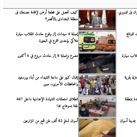
وان فى الدوري
كيف تحصل على قطعة أرض لإقامة مصنعك فى
منطقة البغدادى بالأقصر؟
ت البرنامج
إصابة 4 سيدات إثر وقوع حادث انقلاب سيارة
ملاكي بإحدى الترع في البحيرة
نقلاب سيارة
مصرع وإصابة 8 إثر حادث مروع في 6 أكتوبر
له بقرية
إقبال كبير على ساحة الشهداء من أبناء بورسعيد
والمحافظات الأخرى.. صور
 الأغنام مجانا على 20 سيدة بمنطقة
انطلاق امتحانات الشهادة الإعدادية داخل 467
لجنة بسوهاج غدا
لشرب عن 7 مناطق بمدينة أسوان
أسوان تستلم 82 ألف طن قمح من المزارعين