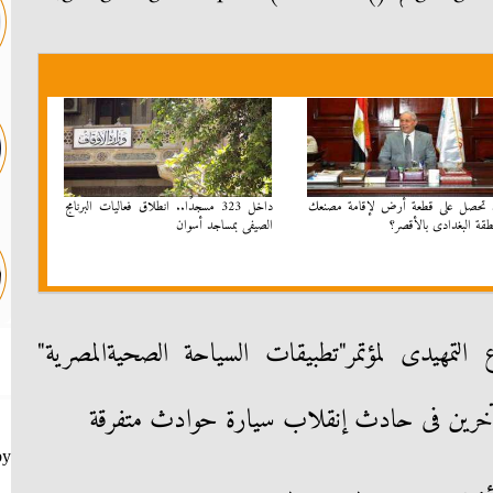
تحصل على قطعة أرض لإقامة مصنعك
داخل 323 مسجدًا.. انطلاق فعاليات البرنامج
طقة البغدادى بالأقصر؟
الصيفى بمساجد أسوان
لتمهيدى لمؤتمر"تطبيقات السياحة الصحيةالمصرية"
حوادث متفرقة
by