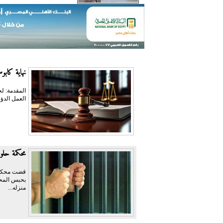
نهاية كابوس 
المقدمة: ل
العمل الدؤو
محكمة حلوا
قضت محكمة 
منزله...