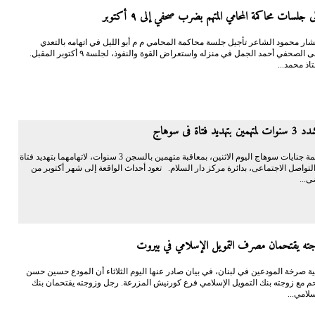
جلسات محاكمة المحامي المتهم بضرب صحفي إلى ٩ أكتوبر
ار محمود الشاعر تأجيل جلسة محاكمة المحامي م م أبو الليل في اتهامه بالتعدي
بالضرب على الصحفي أحمد الجمل في منزله واستعراض القوة والنفوذ، لجلسة ٩ أكتوبر المقبل.
اذ محمد...
د فتاة فى سوهاج
قضت محكمة جنايات سوهاج اليوم الاثنين، بمعاقبة متهمين بالسجن 3 سنوات، لاتهامهما بتهديد فتاة
تواصل الاجتماعى، بدائرة مركز دار السلام. تعود أحداث الواقعة إلى شهر أكتوبر من
ى...
ه يقتحمان مصرف التمويل الإسلامي في بيروت
 صرخة المودعين في لبنان، في بيان صادر عنها اليوم الثلاثاء أن المودع حسين حسن
م مع زوجته بنك التمويل الإسلامي فرع كورنيش المزرعة. رجل وزوجته يقتحمان بنك
سلامي...