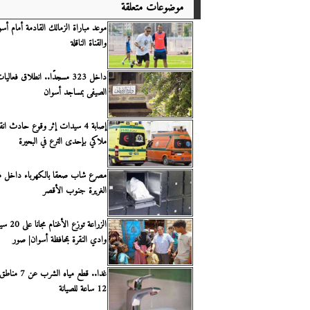
موضوعات متعلقة
موعد مباراة الزمالك القادمة أمام أس
والقناة الناقلة
داخل 323 مسجدًا.. انطلاق فعاليا
الصيفى بمساجد أسوان
إصابة 4 سيدات إثر وقوع حادث ا
ملاكي بإحدى الترع في البحيرة
مصرع شاب صعقا بالكهرباء داخل منز
الغريرة جنوب الأقصر
الزراعة توزع
وادي النقرة بمحافظة أسوان| صور
غدا.. قطع مياه ا
12 ساعة للصيانة