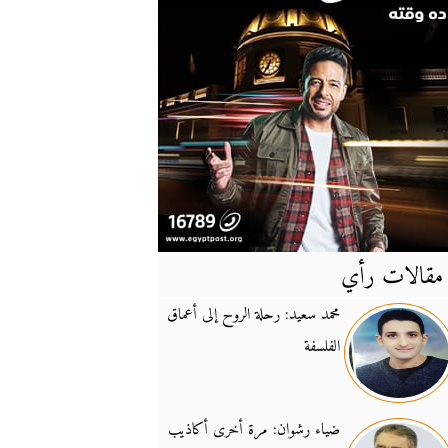
مقالات رأي
آخر
الأخبار
محمد سعيد: رحلة الروح إلى أعماق
الفلسفة
يونيفيل تؤكد دعمها ل
14:24
نائب لبناني: على إير
19:50
ضياء رشوان: مرة أخرى أكاذيب
تزايد نفوذ تنظيم فرس
16:32