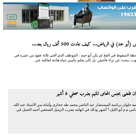
(أبو حمد) في الرياض... كيف عادت 500 ألف ريال بعد...
حظة السقوط في الفخ لم يكن أبو حمد ، الموظف الذي أفنى ثلاثة عقود من عمره في
ب، يبحث عن ثراء فاحش، بل كان يحلم بتأمين حياة هادئة لعائلته عبر...
ن تقضى بحبس المحامى المتهم بضرب صحفي 6 أشهر
حلوان برئاسة المستشار عبد الناصر محمد طه حجازى وأمانة سر الأستاذ عبد الله،
بحبس المحامي م.م أبو الليل ٦ أشهر وذلك في اتهامه بضرب الزميل الصحفي أحمد الجمل في