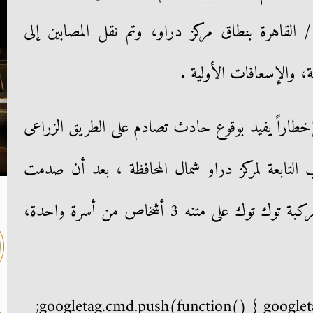
 القاهرة بنطاق مركز دراو، وتم نقل المصابين إلى
مة، والإسعافات الأولية .
إخطاراً يفيد بوقوع حادث تصادم على الطريق الزراعى
 التابعة لمركز دراو شمال المحافظة ، بعد أن صدمت
سيارة نقل بدون لوحات معدنية مركبة توك توك على متنه 3 أشخاص من أسرة واحدة،
googletag.cmd.push(function() { googleta