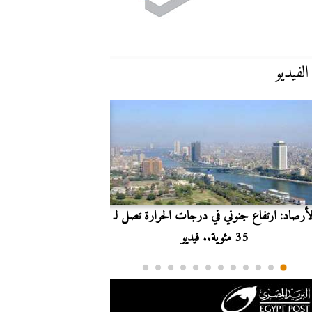
الفيديو
لأرصاد: ارتفاع جنوني في درجات الحرارة تصل لـ
بث مباشر.. مشاهدة مبارا
35 مئوية.. فيديو
الدوري ا