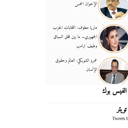
الإخوان الخمس
جدل السلاح والسيادة
14:46
ماريا معلوف: انتخابات الحزب
الجمهوري.. ما بين قلق السباق
وطيف ترامب
عمرو الشوبكي: العالم وحقوق
الإنسان
الفيس بوك
تويتر
Tweets 