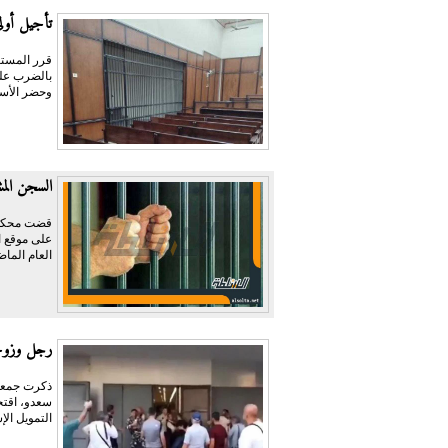
تأجيل أولى 
قرر المستش
وحضر الأست
السجن المشدد 3 سنوات لمتهمين بتهدي
على موقع ال
العام الماض
رجل وزوجت
ذكرت جمعية
سعدو، اقتح
التمويل الإ