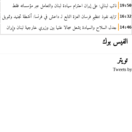
نائب لبناني: على إيران احترام سيادة لبنان والتعامل عبر مؤسساته فقط
19:50
تزايد نفوذ تنظيم فرسان العزة التابع لـ داعش في فرنسا: أنشطة تجنيد وتمويل
16:32
جدل السلاح والسيادة يشعل سجالا علنيا بين وزيري خارجية لبنان وإيران
14:46
الفيس بوك
تويتر
Tweets by