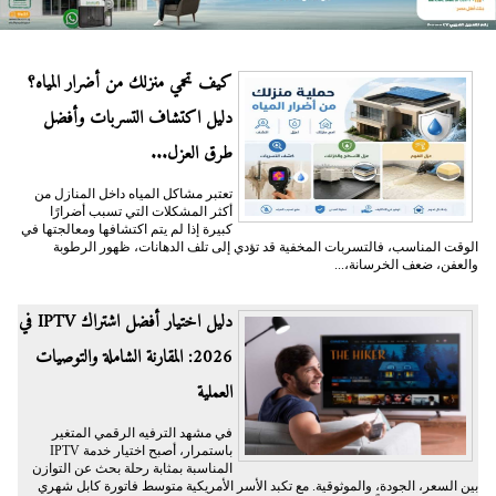
كيف تحمي منزلك من أضرار المياه؟
دليل اكتشاف التسربات وأفضل
طرق العزل...
تعتبر مشاكل المياه داخل المنازل من
أكثر المشكلات التي تسبب أضرارًا
كبيرة إذا لم يتم اكتشافها ومعالجتها في
الوقت المناسب، فالتسربات المخفية قد تؤدي إلى تلف الدهانات، ظهور الرطوبة
والعفن، ضعف الخرسانة،...
دليل اختيار أفضل اشتراك IPTV في
2026: المقارنة الشاملة والتوصيات
العملية
في مشهد الترفيه الرقمي المتغير
باستمرار، أصبح اختيار خدمة IPTV
المناسبة بمثابة رحلة بحث عن التوازن
بين السعر، الجودة، والموثوقية. مع تكبد الأسر الأمريكية متوسط فاتورة كابل شهري