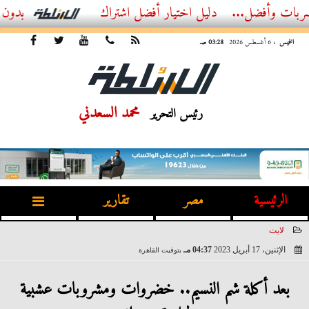
...
أفضل اشتراك IPTV بدون تقطيع 2026 – دليل المشاهد العصري
الخميس
، 6 أغسطس 2026
03:28 صـ
محمد السعدني
رئيس التحرير
الرئيسية
مصر
تقارير
لايت
الإثنين، 17 أبريل 2023
04:37 مـ
بتوقيت القاهرة
2023-04-17 16:37:54
بعد أكلة شم النسيم.. خضروات ومشروبات عشبية