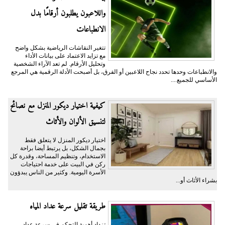
واللاعبون يطلبون أرقامًا بدل
الانطباعات
تتغير النقاشات الرياضية بشكل واضح
مع تزايد الاعتماد على بيانات الأداء
وتحليل الأرقام. لم تعد الآراء الشخصية
والانطباعات وحدها تحدد نجاح اللاعبين أو الفرق، بل أصبحت الأدلة الرقمية هي المرجع
الأساسي للجميع....
كيفية اختيار ديكور المنزل مع نصائح
لتنسيق الألوان والأثاث
اختيار ديكور المنزل لا يتعلق فقط
بجمال الشكل، بل يرتبط أيضا براحة
الاستخدام، وتنظيم المساحة، وقدرة كل
ركن في البيت على خدمة احتياجات
الأسرة اليومية. وكثير من الناس يبدؤون
بشراء الأثاث أو...
طريقة تقليل سرعة عداد المياه
تزداد أهمية التحكم في سرعة عداد