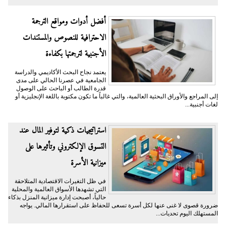
أفضل أدوات ومواقع الترجمة
الاحترافية للنصوص والمستندات
الأجنبية لترجمتها بكفاءة
يعتمد نجاح البحث الأكاديمي والدراسة
الجامعية في عصرنا الحالي على مدى
قدرة الطالب أو الباحث على الوصول
إلى المراجع والأوراق البحثية العالمية، والتي غالباً ما تكون مكتوبة باللغة الإنجليزية أو
لغات أجنبية...
​استراتيجيات ذكية لتوفير المال عند
التسوق الإلكتروني وتأثيرها على
ميزانية الأسرة
​في ظل التغيرات الاقتصادية المتلاحقة
التي تشهدها الأسواق العالمية والمحلية
حالياً، أصبحت إدارة ميزانية المنزل بذكاء
ضرورة قصوى لا غنى عنها لكل أسرة تسعى للحفاظ على استقرارها المالي. يواجه
المستهلك اليوم تحديات...