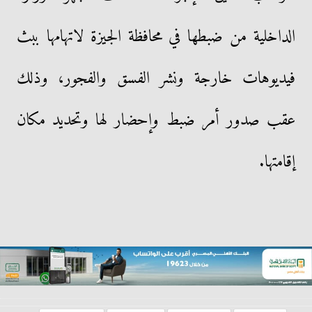
الداخلية من ضبطها في محافظة الجيزة لاتهامها ببث
فيديوهات خارجة ونشر الفسق والفجور، وذلك
عقب صدور أمر ضبط وإحضار لها وتحديد مكان
إقامتها.