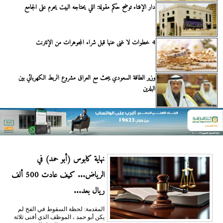
دار الإفتاء توضح حكم مقولة: اللي يحتاجه البيت يحرم على الجامع
4 خطوات لا غنى عنها قبل شراء المجوهرات من الإنترنت
وزير الطاقة السعودي يبحث مع العراق مشروع الربط الكهربائي بين
البلدين
نهاية كابوس (أبو حمد) في
الرياض... كيف عادت 500 ألف
ريال بعد...
المقدمة: لحظة السقوط في الفخ لم
يكن أبو حمد ، الموظف الذي أفنى ثلاثة