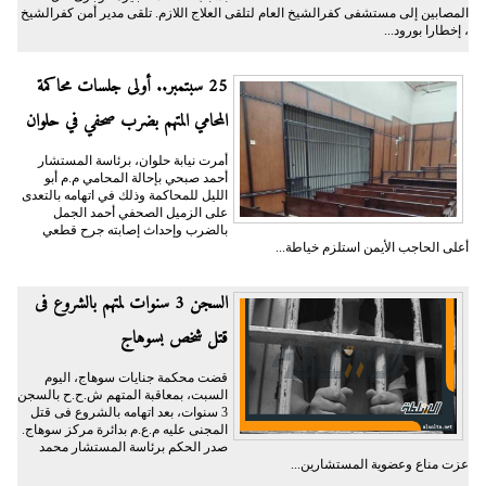
المصابين إلى مستشفى كفرالشيخ العام لتلقى العلاج اللازم. تلقى مدير أمن كفرالشيخ
، إخطارا بورود...
25 سبتمبر.. أولى جلسات محاكمة
المحامي المتهم بضرب صحفي في حلوان
أمرت نيابة حلوان، برئاسة المستشار
أحمد صبحي بإحالة المحامي م.م أبو
الليل للمحاكمة وذلك في اتهامه بالتعدى
على الزميل الصحفي أحمد الجمل
بالضرب وإحداث إصابته جرح قطعي
أعلى الحاجب الأيمن استلزم خياطة...
السجن 3 سنوات لمتهم بالشروع فى
قتل شخص بسوهاج
قضت محكمة جنايات سوهاج، اليوم
السبت، بمعاقبة المتهم ش.ح.ح بالسجن
3 سنوات، بعد اتهامه بالشروع فى قتل
المجنى عليه م.ع.م بدائرة مركز سوهاج.
صدر الحكم برئاسة المستشار محمد
عزت مناع وعضوية المستشارين...