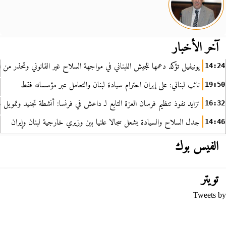
آخر الأخبار
يونيفيل تؤكد دعمها للجيش اللبناني في مواجهة السلاح غير القانوني وتحذر من ا
14:24
نائب لبناني: على إيران احترام سيادة لبنان والتعامل عبر مؤسساته فقط
19:50
تزايد نفوذ تنظيم فرسان العزة التابع لـ داعش في فرنسا: أنشطة تجنيد وتمويل
16:32
جدل السلاح والسيادة يشعل سجالا علنيا بين وزيري خارجية لبنان وإيران
14:46
الفيس بوك
تويتر
Tweets by