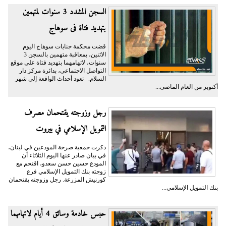
السجن المشدد 3 سنوات لمتهمين
بتهديد فتاة فى سوهاج
قضت محكمة جنايات سوهاج اليوم
الاثنين، بمعاقبة متهمين بالسجن 3
سنوات، لاتهامهما بتهديد فتاة على موقع
التواصل الاجتماعى، بدائرة مركز دار
السلام. تعود أحداث الواقعة إلى شهر
أكتوبر من العام الماضى...
رجل وزوجته يقتحمان مصرف
التمويل الإسلامي في بيروت
ذكرت جمعية صرخة المودعين في لبنان،
في بيان صادر عنها اليوم الثلاثاء أن
المودع حسين حسن سعدو، اقتحم مع
زوجته بنك التمويل الإسلامي فرع
كورنيش المزرعة. رجل وزوجته يقتحمان
بنك التمويل الإسلامي...
حبس خادمة وسائق 4 أيام لاتهامهما