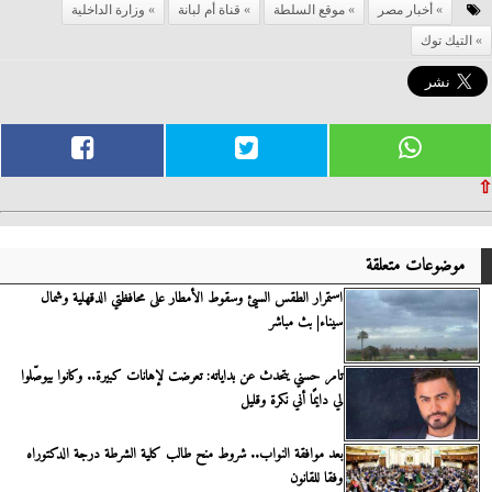
أخبار مصر
موقع السلطة
قناة أم لبانة
وزارة الداخلية
التيك توك
⇧
موضوعات متعلقة
استمرار الطقس السيئ وسقوط الأمطار على محافظتي الدقهلية وشمال
سيناء| بث مباشر
تامر حسني يتحدث عن بداياته: تعرضت لإهانات كبيرة.. وكانوا بيوصّلوا
لي دايمًا أني نكرة وقليل
بعد موافقة النواب.. شروط منح طالب كلية الشرطة درجة الدكتوراه
وفقا للقانون