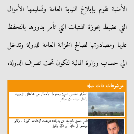
الأمنية تقوم بإبلاغ النيابة العامة وتسليمها الأموال
التي تضبط بحوزة الفتيات التي تأمر بدورها بالتحفظ
عليها ومصادرتها لصالح الخزانة العامة للدولة وتدخل
الي حساب وزارة المالية لتكون تحت تصرف الدولة.
موضوعات ذات صلة
استمرار الطقس السيئ وسقوط الأمطار على محافظتي الدقهلية
وشمال سيناء| بث مباشر
تامر حسني يتحدث عن بداياته: تعرضت لإهانات كبيرة.. وكانوا
بيوصّلوا لي دايمًا أني نكرة وقليل