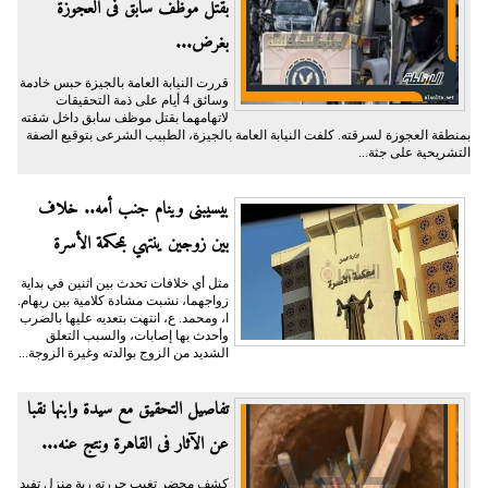
بقتل موظف سابق فى العجوزة
بغرض...
قررت النيابة العامة بالجيزة حبس خادمة
وسائق 4 أيام على ذمة التحقيقات
لاتهامهما بقتل موظف سابق داخل شقته
بمنطقة العجوزة لسرقته. كلفت النيابة العامة بالجيزة، الطبيب الشرعى بتوقيع الصفة
التشريحية على جثة...
بيسيبنى وينام جنب أمه.. خلاف
بين زوجين ينتهي بمحكمة الأسرة
مثل أي خلافات تحدث بين اثنين في بداية
زواجهما، نشبت مشادة كلامية بين ريهام.
ا، ومحمد. ع، انتهت بتعديه عليها بالضرب
وأحدث بها إصابات، والسبب التعلق
الشديد من الزوج بوالدته وغيرة الزوجة...
تفاصيل التحقيق مع سيدة وابنها نقبا
عن الآثار فى القاهرة ونتج عنه...
كشف محضر تغيب حررته ربة منزل تفيد