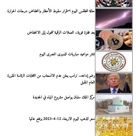
حالة الطقس اليوم استمرار سقوط الأمطار وانخفاض درجات الحرارة
بعد قفزة قوية.. العملات الرقمية تتحول إلى الانخفاض
ننشر مواعيد مباريات الدورى المصرى اليوم
رغم إدانته.. ترامب يعلن عدم الانسحاب من انتخابات الرئاسة المقررة
العام المقبل
مركز الملك سلمان يواصل مشروع المياه في الحديدة
سعر الذهب اليوم الاربعاء 12-4-2023 يرتفع عالميا