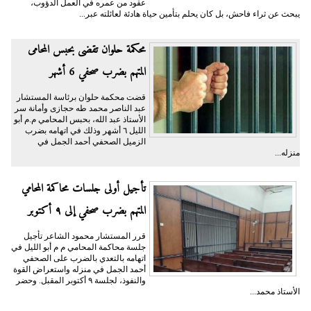
عقود من عمره في العمل الدؤوب،
يبحث عن ثراء فاحش، بل كان يحلم بتأمين حياة هادئة لعائلته عبر...
محكمة حلوان تقضى بحبس المحامى
المتهم بضرب صحفي 6 أشهر
قضت محكمة حلوان برئاسة المستشار
عبد الناصر محمد طه حجازى وأمانة سر
الأستاذ عبد الله، بحبس المحامي م.م أبو
الليل ٦ أشهر وذلك في اتهامه بضرب
الزميل الصحفي أحمد الجمل في
منزله...
تأجيل أولى جلسات محاكمة المحامي
المتهم بضرب صحفي إلى ٩ أكتوبر
قرر المستشار محمود الشاعر تأجيل
جلسة محاكمة المحامي م م أبو الليل في
اتهامه بالتعدي بالضرب على الصحفي
أحمد الجمل في منزله واستعراض القوة
والنفوذ، لجلسة ٩ أكتوبر المقبل. وحضر
الأستاذ محمد...