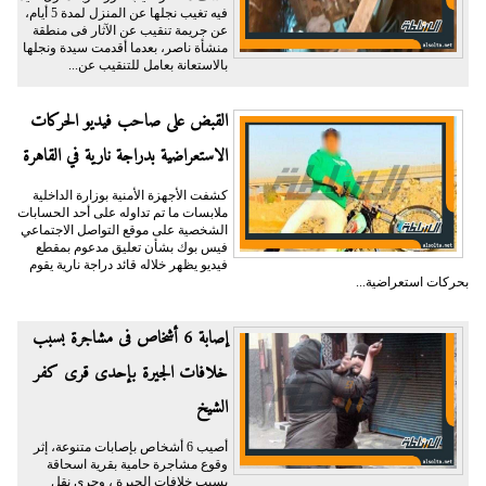
فيه تغيب نجلها عن المنزل لمدة 5 أيام،
عن جريمة تنقيب عن الآثار فى منطقة
منشأة ناصر، بعدما أقدمت سيدة ونجلها
بالاستعانة بعامل للتنقيب عن...
القبض على صاحب فيديو الحركات
الاستعراضية بدراجة نارية في القاهرة
كشفت الأجهزة الأمنية بوزارة الداخلية
ملابسات ما تم تداوله على أحد الحسابات
الشخصية على موقع التواصل الاجتماعي
فيس بوك بشأن تعليق مدعوم بمقطع
فيديو يظهر خلاله قائد دراجة نارية يقوم
بحركات استعراضية...
إصابة 6 أشخاص فى مشاجرة بسبب
خلافات الجيرة بإحدى قرى كفر
الشيخ
أصيب 6 أشخاص بإصابات متنوعة، إثر
وقوع مشاجرة حامية بقرية اسحاقة
بسبب خلافات الجيرة ، وجرى نقل