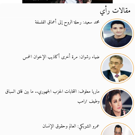
مقالات رأي
محمد سعيد: رحلة الروح إلى أعماق الفلسفة
ضياء رشوان: مرة أخرى أكاذيب الإخوان الخمس
ماريا معلوف: انتخابات الحزب الجمهوري.. ما بين قلق السباق
وطيف ترامب
عمرو الشوبكي: العالم وحقوق الإنسان