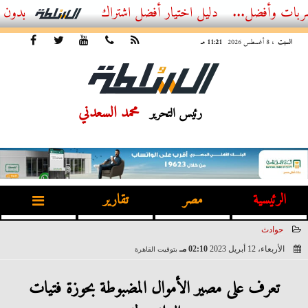
...
أفضل اشتراك IPTV بدون تقطيع 2026 – دليل المشاهد العصري
السبت
، 8 أغسطس 2026
11:21 مـ
محمد السعدني
رئيس التحرير
الرئيسية
مصر
تقارير
حوادث
الأربعاء، 12 أبريل 2023
02:10 مـ
بتوقيت القاهرة
2023-04-12 14:10:02
تعرف على مصير الأموال المضبوطة بحوزة فتيات