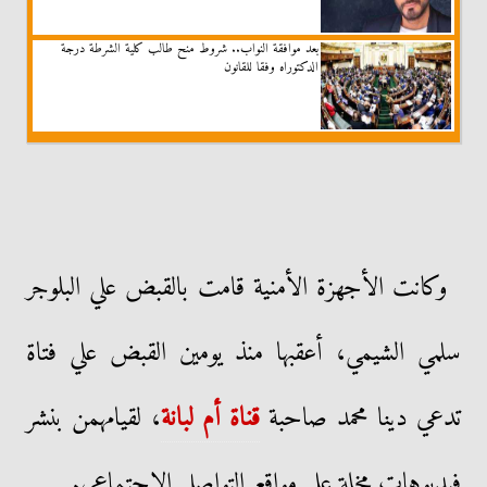
بعد موافقة النواب.. شروط منح طالب كلية الشرطة درجة
الدكتوراه وفقا للقانون
وكانت الأجهزة الأمنية قامت بالقبض علي البلوجر
سلمي الشيمي، أعقبها منذ يومين القبض علي فتاة
تدعي دينا محمد صاحبة
قناة أم لبانة
، لقيامهمن بنشر
فيديوهات مخلة علي مواقع التواصل الاجتماعي.