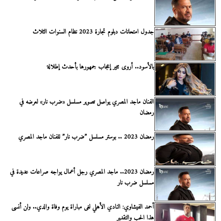
جدول امتحانات دبلوم تجارة 2023 نظام السنوات الثلاث
بالأسود.. أروى تثير إعجاب جمهورها بأحدث إطلالة
الفنان ماجد المصري يواصل تصوير مسلسل «ضرب نار» لعرضه في
رمضان
رمضان 2023 .. بوستر مسلسل ”ضرب نار” للفنان ماجد المصري
رمضان 2023.. ماجد المصري رجل أعمال يواجه صراعات عديدة في
مسلسل ضرب نار
أحمد الفيشاوي: النادي الأهلي لغى مباراة يوم وفاة والدي.. ولن أنسى
هذا الحب والتقدير