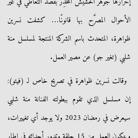
إحرازها جوهر الحشيش المخدِّر بقصد التعاطي في غير
الأحوال المصرَّح بها قانونًا… كشفت نسرين
ظواهرة، المتحدث باسم الشركة المنتجة لمسلسل منة
شلبي (تغير جو) عن مصير العمل.
وقالت نسرين ظواهرة في تصريح خاص لـ (فيتو):
إن مسلسل الذي تقوم ببطولته الفنانة منة شلبي
سيعرض في رمضان 2023 ولا يوجد أي تغييرات،
ويتكون العمل من 15 حلقة وتدور أحداثه فى إطار