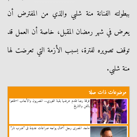
ببطولته الفنانة منة شلبي والذي من المفترض أن
يعرض في شهر رمضان المقبل، خاصة أن العمل قد
توقف تصويره لفترة، بسبب الأزمة التي تعرضت لها
منة شلبي.
موضوعات ذات صلة
فرقة رضا تقدم عرضها بقبة الغوري.. المصريون والأجانب استمتعوا
بالفن والتاريخ
ماجد المصرى رجل أعمال يواجه صراعات عديدة فى ”ضرب نار”