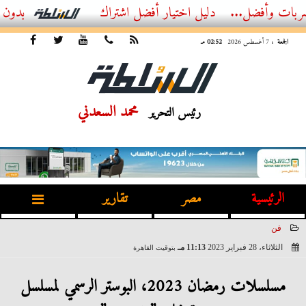
..
أفضل اشتراك IPTV بدون تقطيع 2026 – دليل المشاهد العصري
الجمعة
، 7 أغسطس 2026
02:52 مـ
محمد السعدني
رئيس التحرير
الرئيسية
مصر
تقارير
فن
الثلاثاء، 28 فبراير 2023
11:13 مـ
بتوقيت القاهرة
2023-02-28 23:13:38
مسلسلات رمضان 2023، البوستر الرسمي لمسلسل