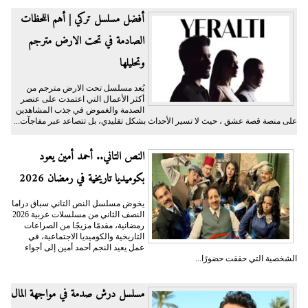
أفضل مسلسل تركي | أهم اللحظات
الصادمة في تحت الارض مترجم
وتحليلها
يُعد مسلسل تحت الارض مترجم من
أكثر الأعمال التي اعتمدت على عنصر
الصدمة والغموض في جذب المشاهدين
على منصة قصة عشق ، حيث لا تسير الأحداث بشكل تقليدي، بل تتصاعد عبر مفاجآت...
النص التاني.. أحمد أمين يعود
بكوميديا تاريخية في رمضان 2026
يخوض مسلسل النص التاني سباق دراما
النصف الثاني من مسلسلات عربية 2026
رمضانية، مقدمًا مزيجًا من الصراعات
التاريخية والكوميديا الاجتماعية، في
عمل يعيد النجم أحمد أمين إلى أجواء
الشخصية التي حققت حضورًا...
مسلسل درش صدمة في مواجهة المال