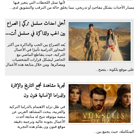
لأنها تمثل اللحظات التي يتغير فيها
مسار الأحداث بشكل مفاجئ أو تدريجي، مما يخلق حالة من الترقب والتشويق لدى...
أجمل احداث مسلسل تركي | الصراع
بين الحب والذاكرة في مسلسل أنت...
يُعد الصراع بين الحب والذاكرة من أكثر
المحاور الدرامية تأثيرًا في الأعمال
التركية، حيث يتقاطع الماضي مع
الحاضر ليشكل قرارات الشخصيات
ومصائرها. ومن خلال متابعة هذه الأعمال
على موقع بلكونة ، يتضح...
تجربة مشاهدة تجمع التاريخ والإثارة
والدراما الإنسانية فنون ون
في ظل تزايد الاهتمام بالدراما التركية
والعربية، يبحث المشاهد العربي عن
منصة موثوقة تتيح له متابعة أحدث
الأعمال بجودة عالية وترجمة دقيقة.
موقع فنون ون يقدّم هذه التجربة
المتكاملة، حيث يجمع بين...