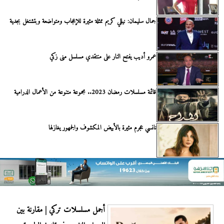
جمال سليمان: نيللي كريم ممثلة مثيرة للإعجاب ومتواضعة وبتشتغل بجدية
عمرو أديب يفتح النار على منتقدي مسلسل منى زكي
قائمة مسلسلات رمضان 2023.. مجموعة متنوعة من الأعمال الدرامية
نانسي عجرم مثيرة بالأبيض المكشوف والجمهور يغازلها
أجمل مسلسلات تركي | مقارنة بين