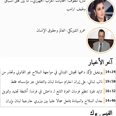
ماريا معلوف: انتخابات الحزب الجمهوري.. ما بين قلق السباق
وطيف ترامب
عمرو الشوبكي: العالم وحقوق الإنسان
آخر الأخبار
يونيفيل تؤكد دعمها للجيش اللبناني في مواجهة السلاح غير القانوني وتحذر من ا
14:24
نائب لبناني: على إيران احترام سيادة لبنان والتعامل عبر مؤسساته فقط
19:50
تزايد نفوذ تنظيم فرسان العزة التابع لـ داعش في فرنسا: أنشطة تجنيد وتمويل
16:32
جدل السلاح والسيادة يشعل سجالا علنيا بين وزيري خارجية لبنان وإيران
14:46
الفيس بوك