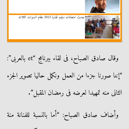
جدول امتحانات دبلوم تجارة 2023 نظام السنوات الثلاث
وقال صادق الصباح، فى لقاء ببرنامج “et بالعربى”:
“إننا صورنا جزءا من العمل ونكمل حاليا تصوير الجزء
الثانى منه تمهيدا لعرضه فى رمضان المقبل”.
وأضاف صادق الصباح: “أما بالنسبة للفنانة منة