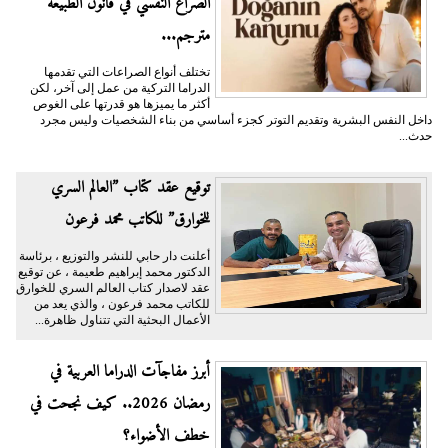
الصراع النفسي في قانون الطبيعة
مترجم...
تختلف أنواع الصراعات التي تقدمها
الدراما التركية من عمل إلى آخر، لكن
أكثر ما يميزها هو قدرتها على الغوص
داخل النفس البشرية وتقديم التوتر كجزء أساسي من بناء الشخصيات وليس مجرد
حدث...
توقيع عقد كتاب ”العالم السري
للخوارق” للكاتب محمد فرعون
أعلنت دار حابي للنشر والتوزيع ، برئاسة
الدكتور محمد إبراهيم طعيمة ، عن توقيع
عقد لاصدار كتاب العالم السري للخوارق
للكاتب محمد فرعون ، والذي يعد من
الأعمال البحثية التي تتناول ظاهرة...
أبرز مفاجآت الدراما العربية في
رمضان 2026.. كيف نجحت في
خطف الأضواء؟