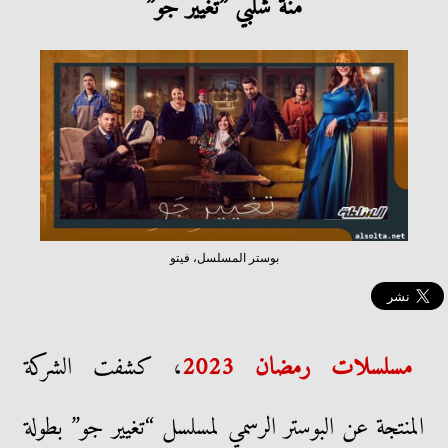
منة شلبي ”تغيير جو”
بوستر المسلسل، فيتو
مسلسلات رمضان 2023
، كشفت الشركة
المنتجة عن البوستر الرسمي لمسلسل “تغيير جو” بطولة