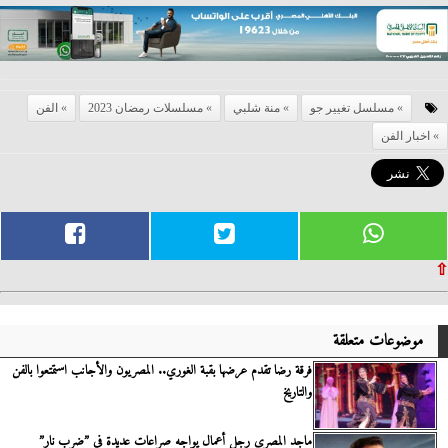
مسلسل تغيير جو
منة شلبي
مسلسلات رمضان 2023
الفن
اخبار الفن
⇧
موضوعات متعلقة
فرقة رضا تقدم عرضها بقبة الغوري.. المصريون والأجانب استمتعوا بالفن
والتاريخ
ماجد المصرى رجل أعمال يواجه صراعات عديدة فى ”ضرب نار”