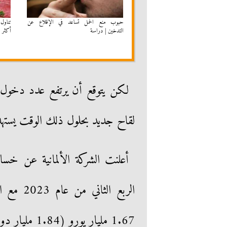
حبوب منع الحمل تساعد في الإقلاع عن
التدخين | دراسة
أكثر 4 أضعاف من النظام النباتي | دراسة
لكن يتوقع أن يرتفع عدد دخول
لقاح جديد بحلول ذلك الوقت يستهدف على وج
الربع ال
1.67 مليار يورو (1.84 مليار دولار) في نفس الفترة من العام الماضي.