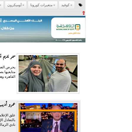
كوفيد
متغيرات كورونا
أوميكرون
⇧
سمر نديم ت
يحرص العدي
متابعيها ب
القاهره وهي
عمرو أديب:
علق الإعلام
نادي الزمال