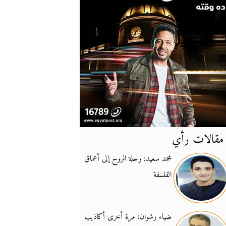
مقالات رأي
آخر
الأخبار
محمد سعيد: رحلة الروح إلى أعماق
الفلسفة
يونيفيل تؤكد دعمها ل
14:24
نائب لبناني: على إير
19:50
ضياء رشوان: مرة أخرى أكاذيب
تزايد نفوذ تنظيم فرس
16:32