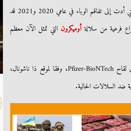
والدلتا التي أدت إلى تفاقم الوباء في عامي 2020 و2021 قد
واع فرعية من سلالة
أوميكرون
التي تمثل الآن معظم
قال أوجور شاهين، أحد مبتكري لقاح Pfizer-BioNTech، وفقا لموقع ذا ناشونال،
ية ضد السلالات الحالية.