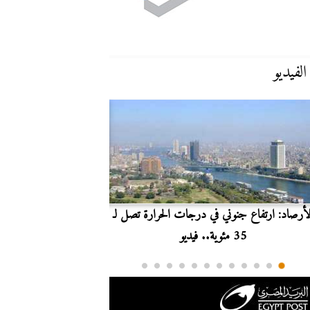
الفيديو
لأرصاد: ارتفاع جنوني في درجات الحرارة تصل لـ
بث مباشر.. مشاهدة مبارا
35 مئوية.. فيديو
الدوري ا