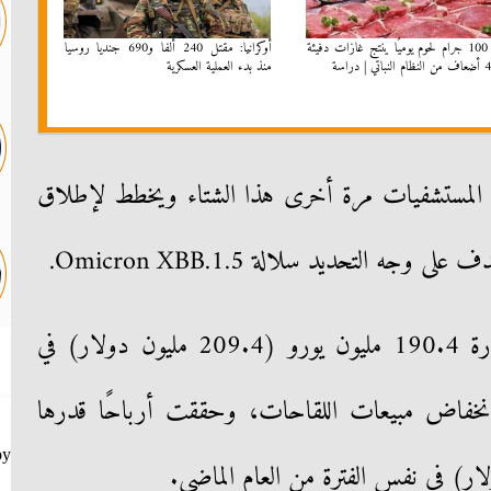
تناول 100 جرام لحوم يوميًا ينتج غازات دفيئة
أوكرانيا: مقتل 240 ألفا و690 جنديا روسيا
منذ بدء العملية العسكرية
 المستشفيات مرة أخرى هذا الشتاء ويخطط لإطلاق
ه التحديد سلالة Omicron XBB.1.5.
أعلنت الشركة الألمانية عن خسارة 190.4 مليون يورو (209.4 مليون دولار) في
ثاني من عام 2023 مع انخفاض مبيعات اللقاحات، وحققت أرباحًا قدرها
by