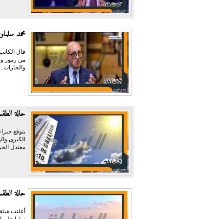
محمد سلما
قال الكاتب
من رموز وج
والحارات...
حالة الطقس الم
يتوقع خبرا
الكبرى وال
معتدل الحر
حالة الطقس غدا 
أعلنت هيئة
نهارا على 