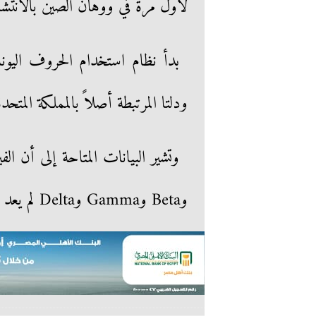
لأول مرة في ووهان الصين بالانتشار 
بدأ نظام استخدام الحروف اليون
ودلتا المرتبطة أصلاً بالمملكة المتحدة
وBeta وGamma وDelta لم يعد يتم اكتشافها في البشر.