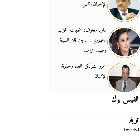
الإخوان الخمس
جدل السلاح والسيادة
14:46
ماريا معلوف: انتخابات الحزب
الجمهوري.. ما بين قلق السباق
وطيف ترامب
عمرو الشوبكي: العالم وحقوق
الإنسان
الفيس بوك
تويتر
Tweets 