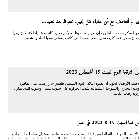
وى: لم أتعاطف مع مَن حاول قتل نجيب محفوظ بعد تنفيذ...
 والمفكر محمد سلماوي، إن نجيب محفوظ لم يكن مجرد كاتبا مقتدرا، لكنه كان رمزا
دان مصر، فقد كان ضمير مصر مجسدا في كاتب إنساني محبا للبلد والشعب
توقعة اليوم السبت 19 أغسطس 2023
ء هيئة الأرصاد الجوية أن يسود البلاد، اليوم السبت، طقس حار رطب على القاهرة
وجـه البحري والسواحل الشمالية شديد الحرارة على جنوب سيناء وجنوب البلاد نهارا،
ارة رطب على...
السبت 19-8-2023 في مصر
 الأرصاد الجوية، حالة الطقس غدا السبت، حيث يسود طقس معتدل صباحا، حار رطب
القاهرة الكبرى والوجه البحري وشمال الصعيد، وعلى السواحل الشمالية، وشديد الحرارة