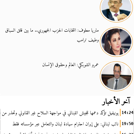
ماريا معلوف: انتخابات الحزب الجمهوري.. ما بين قلق السباق
وطيف ترامب
عمرو الشوبكي: العالم وحقوق الإنسان
آخر الأخبار
يونيفيل تؤكد دعمها للجيش اللبناني في مواجهة السلاح غير القانوني وتحذر من ا
14:24
نائب لبناني: على إيران احترام سيادة لبنان والتعامل عبر مؤسساته فقط
19:50