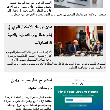
الاشتراك في البورصة لم يعد عملية
معقدة تتطلب رداء رسمي أو صراخ في
قاعات التداول المزدحمة بل تحول إلى
ضغطة زر ذكية عبر هاتفك المحمول، وفي عالم اليوم تلاشت الحواجز بين صغار...
تعزيز دور بنك الاستثمار القومي في
إطار خطة وزارة التخطيط والتنمية
الاقتصادية...
الارتقاء بأداء دور بنك الاستثمار القومي
كذراع تنموي رئيسي للحكومة وركيزة
لرفع كفاءة الاستثمار تطوير الأداء
التنموي للبنك وتعزيز دوره كشريك فاعل مع القطاع الخاص لتمويل مشروعات البنية
الأساسية تعزيز مساهمة البنك...
استثمر مع عقار مصر – الريسيل
والوحدات الجديدة
منصة عقار مصر للريسيل تمنحك فرصة
مثالية لإعادة بيع وشراء العقارات بسرعة
وسهولة، مع تغطية جميع أنواع الوحدات:
شاليهات، فيلات مستقلة، شقق،