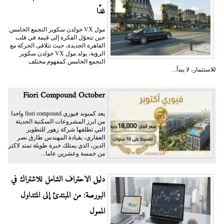
غدًا
مول VX جولدن سكوير التجمع الخامس:
حين تتحوّل الفكرة إلى قيمة في قلب
القاهرة الجديدة، حيث تتلاقى الحركة مع
الرؤية، يولد مول VX جولدن سكوير
التجمع الخامس كمفهوم مختلف
للاستثمار، لا يبدأ...
Fiori Compound October
يعد كمبوند فيوري fiori compound واحدا
من ابرز المشروعات السكنية الحديثة
التي تطلقها شركة زهور للتطوير
العقاري، بقيادة المهندس طارق نصر
الدين، الذي يمتلك خبرة طويلة تمتد لاكثر
من خمسة وعشرين عاما...
دليل الاحتراف الشامل للاشتراك في
البورصة: من المبتدئ إلى المتداول
الممول