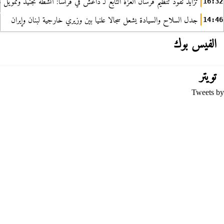
تزايد نفوذ تنظيم فرسان العزة التابع لـ داعش في فرنسا: أنشطة تجنيد وتمويل
16:32
جدل السلاح والسيادة يشعل سجالا علنيا بين وزيري خارجية لبنان وإيران
14:46
الفيس بوك
تويتر
Tweets by