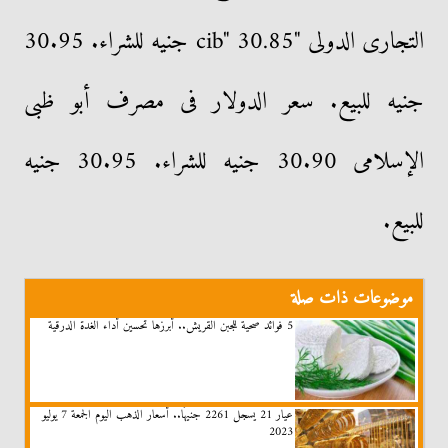
التجارى الدولى "cib" 30.85 جنيه للشراء. 30.95
جنيه للبيع. سعر الدولار فى مصرف أبو ظبى
الإسلامى 30.90 جنيه للشراء. 30.95 جنيه
للبيع.
موضوعات ذات صلة
5 فوائد صحية للجبن القريش.. أبرزها تحسين أداء الغدة الدرقية
عيار 21 يسجل 2261 جنيهًا.. أسعار الذهب اليوم الجمعة 7 يوليو
2023