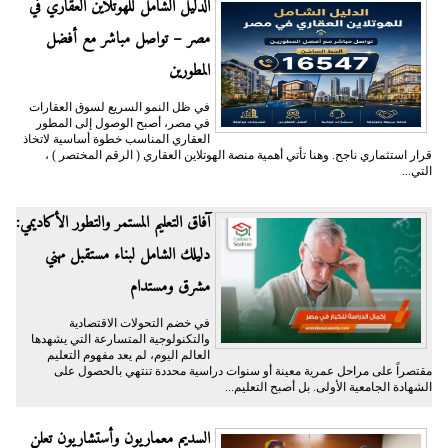
الدليل الشامل للهوتلاين العقاري في
مصر – تواصل مباشر مع أفضل
المطورين
في ظل النمو السريع لسوق العقارات
في مصر، أصبح الوصول إلى المطور
العقاري المناسب خطوة أساسية لاتخاذ
قرار استثماري ناجح. وهنا تأتي أهمية منصة الهوتلاين العقاري ( الرقم المختصر ) ،
التي...
آفاق التعليم المستمر والتطور الأكاديمي:
دليلك الشامل لبناء مستقبل مهني
مشرق ومستدام
في خضم التحولات الاقتصادية
والتكنولوجية المتسارعة التي يشهدها
العالم اليوم، لم يعد مفهوم التعليم
مقتصراً على مراحل عمرية معينة أو سنوات دراسية محددة تنتهي بالحصول على
الشهادة الجامعية الأولى. بل أصبح التعليم...
السديم معماريون وأستشاريون تعلن