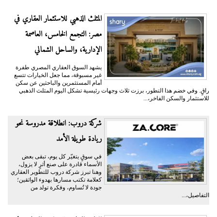
المثلث الذهبي للاستثمار العقاري في
مصر: التجمع الخامس، العاصمة
الإدارية، والساحل الشمالي
يشهد السوق العقاري المصري طفرة
غير مسبوقة، مما جعل الخيارات تتسع
أمام المستثمرين والباحثين عن سكن
راقٍ. وفي خضم هذا التطور، برزت ثلاث وجهات رئيسية تشكل اليوم المثلث الذهبي
للاستثمار والسكن الفاخر،...
شركة دروب: انطلاقة مدروسة نحو
ريادة طويلة الأمد
في سوقٍ يتغيّر كل يوم، تبقى بعض
الأسماء قادرة على صنع أثرٍ لا يزول،
وهنا تبرز شركة دروب للتطوير العقاري
كعلامة تكتب مسارها بهدوء الواثقين؛
جودة لا تُساوم، وفكرة تولد من
التفاصيل،...