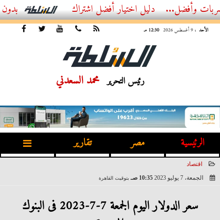
ضل...
أفضل اشتراك IPTV بدون تقطيع 2026 – دليل المشاهد العصري
الأحد
، 9 أغسطس 2026
12:30 مـ
محمد السعدني
رئيس التحرير
الرئيسية
مصر
تقارير
اقتصاد
الجمعة، 7 يوليو 2023
10:35 صـ
بتوقيت القاهرة
2023-07-07 10:35:47
سعر الدولار اليوم الجمعة 7-7-2023 فى البنوك