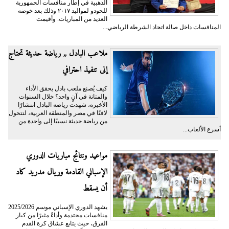
الذهبية في إطار منافسات الجمهورية
للحودو لمواليد ٢٠١٧ وذلك بعد خوضه
العديد من المباريات. وأقيمت
المنافسات داخل صالة اتحاد الشرطة الرياضي...
ملاعب البادل ,, رياضة حديثة تحتاج
إلى تنفيذ احترافي
كيف يُصنع ملعب بادل يحقق الأداء
والمتانة في آنٍ واحد؟ خلال السنوات
الأخيرة، شهدت رياضة البادل انتشارًا
لافتًا في مصر والمنطقة العربية، لتتحول
من رياضة حديثة نسبيًا إلى واحدة من
أسرع الألعاب...
مواعيد ونتائج مباريات الدوري
الإسباني القادمة وريال مدريد كاد
أن يسقط
يشهد الدوري الإسباني موسم 2025/2026
منافسات محتدمة وأداءً مثيرًا من كبار
الفرق، حيث يتابع عشاق كرة القدم