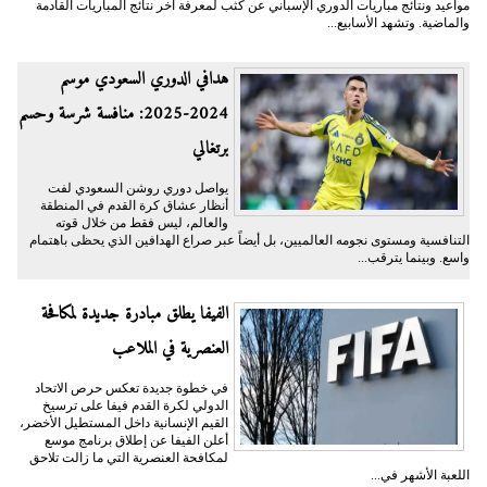
مواعيد ونتائج مباريات الدوري الإسباني عن كثب لمعرفة آخر نتائج المباريات القادمة
والماضية. وتشهد الأسابيع...
هدافي الدوري السعودي موسم
2024-2025: منافسة شرسة وحسم
برتغالي
يواصل دوري روشن السعودي لفت
أنظار عشاق كرة القدم في المنطقة
والعالم، ليس فقط من خلال قوته
التنافسية ومستوى نجومه العالميين، بل أيضاً عبر صراع الهدافين الذي يحظى باهتمام
واسع. وبينما يترقب...
الفيفا يطلق مبادرة جديدة لمكافحة
العنصرية في الملاعب
في خطوة جديدة تعكس حرص الاتحاد
الدولي لكرة القدم فيفا على ترسيخ
القيم الإنسانية داخل المستطيل الأخضر،
أعلن الفيفا عن إطلاق برنامج موسع
لمكافحة العنصرية التي ما زالت تلاحق
اللعبة الأشهر في...