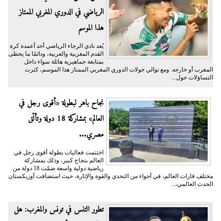
الرياضي في الدوري المغربي الممتاز
هذا الموسم
يُعد نادي الرجاء الرياضي أحد أعمدة كرة
القدم المغربية والعربية، ودائمًا ما يحظى
بمتابعة جماهيرية هائلة سواء داخل
المغرب أو خارجه. ومع توالي جولات الدوري المغربي الممتاز هذا الموسم، كثرت
التساؤلات حول...
نجاح باهر لبطولة «أقوى رجل في
العالم» بمشاركة 18 دولة وتألّق
مصري...
اختتمت فعاليات بطولة أقوى رجل في
العالم بنجاح كبير، وذلك بمشاركة
رياضية دولية واسعة ضمّت 18 دولة من
مختلف قارات العالم، في أجواء من التحدي والقوة والإثارة، حيث استضافت أوزبكستان
الحدث العالمي،...
تطور التنس في تونس والمغرب: هل