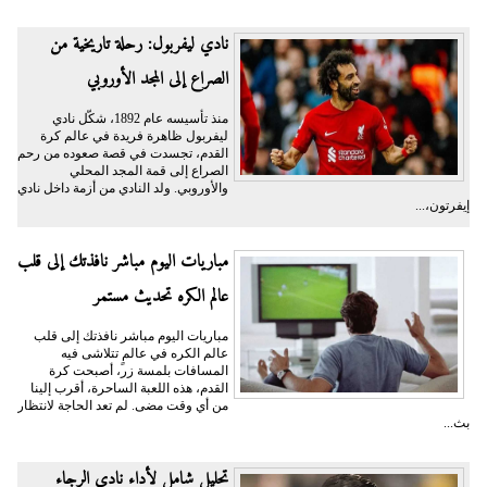
نادي ليفربول: رحلة تاريخية من
الصراع إلى المجد الأوروبي
منذ تأسيسه عام 1892، شكّل نادي
ليفربول ظاهرة فريدة في عالم كرة
القدم، تجسدت في قصة صعوده من رحم
الصراع إلى قمة المجد المحلي
والأوروبي. ولد النادي من أزمة داخل نادي
إيفرتون،...
مباريات اليوم مباشر نافذتك إلى قلب
عالم الكره تحديث مستمر
مباريات اليوم مباشر نافذتك إلى قلب
عالم الكره في عالمٍ تتلاشى فيه
المسافات بلمسة زر، أصبحت كرة
القدم، هذه اللعبة الساحرة، أقرب إلينا
من أي وقت مضى. لم تعد الحاجة لانتظار
بث...
تحليل شامل لأداء نادي الرجاء