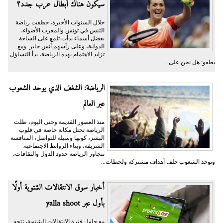
سيكون هناك أبطال عرب جدد؟
خلال السنوات الأخيرة، خطفت رياضة
التنس في تونس والمغرب الأضواء،
بفضل أسماء بدأت تلمع على الساحة
الدولية، وعلى رأسهم أُنس جابر. ومع
تزايد الاهتمام بهذه الرياضة، بدأ التساؤل
يطفو: هل نحن على...
الرياضة: الشغف الذي يوحد الشعوب
عبر العالم
منذ العصور القديمة وحتى اليوم، ظلت
الرياضة تحتل مكانة خاصة في قلوب
البشر، كونها وسيلة للتواصل، المنافسة
الشريفة، وبناء الروابط الاجتماعية.
تتجاوز الرياضة حدود الدول والثقافات،
وتوحد الشعوب خلف أهداف مشتركة ولحظات...
أخبار سوق الانتقالات الشتوية أولًا
بأول عبر yalla shoot
مع حلول فترة الانتقالات الشتوية، تتجه