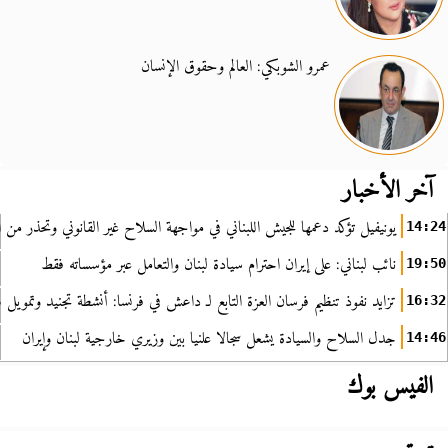
عمرو الشوبكي: العالم وحقوق الإنسان
آخر الأخبار
يونيفيل تؤكد دعمها للجيش اللبناني في مواجهة السلاح غير القانوني وتحذر من ا
14:24
نائب لبناني: على إيران احترام سيادة لبنان والتعامل عبر مؤسساته فقط
19:50
تزايد نفوذ تنظيم فرسان العزة التابع لـ داعش في فرنسا: أنشطة تجنيد وتمويل
16:32
جدل السلاح والسيادة يشعل سجالا علنيا بين وزيري خارجية لبنان وإيران
14:46
الفيس بوك