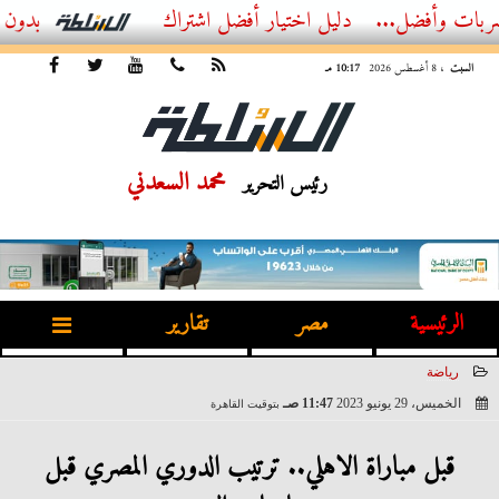
ضل...
أفضل اشتراك IPTV بدون تقطيع 2026 – دليل المشاهد العصري
السبت
، 8 أغسطس 2026
10:17 مـ
محمد السعدني
رئيس التحرير
الرئيسية
مصر
تقارير
رياضة
الخميس، 29 يونيو 2023
11:47 صـ
بتوقيت القاهرة
2023-06-29 11:47:10
قبل مباراة الاهلي.. ترتيب الدوري المصري قبل