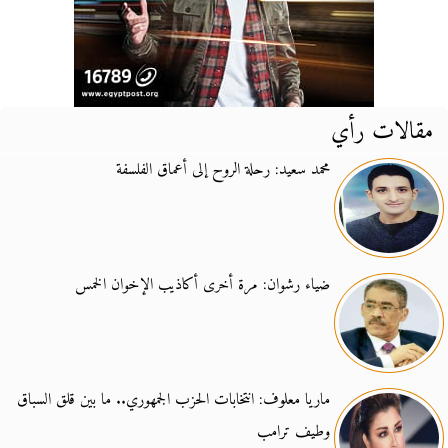
مقالات رأي
محمد سعيد: رحلة الروح إلى أعماق الفلسفة
ضياء رشوان: مرة أخرى أكاذيب الإخوان الخمس
ماريا معلوف: انتخابات الحزب الجمهوري.. ما بين قلق السباق
وطيف ترامب