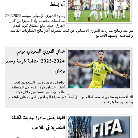
أن يسقط
يشهد الدوري الإسباني موسم 2025/2026
منافسات محتدمة وأداءً مثيرًا من كبار
الفرق، حيث يتابع عشاق كرة القدم
مواعيد ونتائج مباريات الدوري الإسباني عن كثب لمعرفة آخر نتائج المباريات القادمة
والماضية. وتشهد الأسابيع...
هدافي الدوري السعودي موسم
2024-2025: منافسة شرسة وحسم
برتغالي
يواصل دوري روشن السعودي لفت
أنظار عشاق كرة القدم في المنطقة
والعالم، ليس فقط من خلال قوته
التنافسية ومستوى نجومه العالميين، بل أيضاً عبر صراع الهدافين الذي يحظى باهتمام
واسع. وبينما يترقب...
الفيفا يطلق مبادرة جديدة لمكافحة
العنصرية في الملاعب