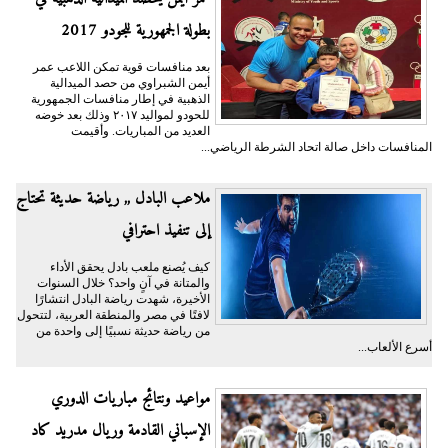
بطولة الجمهورية للجودو 2017
بعد منافسات قوية تمكن اللاعب عمر
أيمن الشبراوي من حصد الميدالية
الذهبية في إطار منافسات الجمهورية
للحودو لمواليد ٢٠١٧ وذلك بعد خوضه
العديد من المباريات. وأقيمت
المنافسات داخل صالة اتحاد الشرطة الرياضي...
ملاعب البادل ,, رياضة حديثة تحتاج
إلى تنفيذ احترافي
كيف يُصنع ملعب بادل يحقق الأداء
والمتانة في آنٍ واحد؟ خلال السنوات
الأخيرة، شهدت رياضة البادل انتشارًا
لافتًا في مصر والمنطقة العربية، لتتحول
من رياضة حديثة نسبيًا إلى واحدة من
أسرع الألعاب...
مواعيد ونتائج مباريات الدوري
الإسباني القادمة وريال مدريد كاد