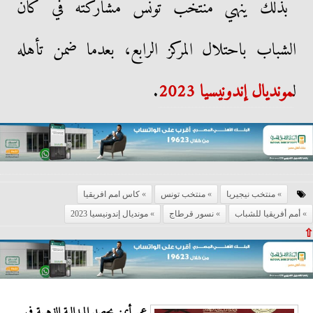
بذلك ينهي منتخب تونس مشاركته في كان
الشباب باحتلال المركز الرابع، بعدما ضمن تأهله
ل
مونديال إندونيسيا 2023
.
منتخب نيجيريا
منتخب تونس
كاس امم افريقيا
أمم أفريقيا للشباب
نسور قرطاج
مونديال إندونيسيا 2023
⇧
عمر أيمن يحصد الميدالية الذهبية في