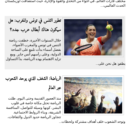
مختلف قارات العالم، في أجواء من التحدي والقوة والإثارة، حيث استضافت أوزبكستان
الحدث العالمي،...
تطور التنس في تونس والمغرب: هل
سيكون هناك أبطال عرب جدد؟
خلال السنوات الأخيرة، خطفت رياضة
التنس في تونس والمغرب الأضواء،
بفضل أسماء بدأت تلمع على الساحة
الدولية، وعلى رأسهم أُنس جابر. ومع
تزايد الاهتمام بهذه الرياضة، بدأ التساؤل
يطفو: هل نحن على...
الرياضة: الشغف الذي يوحد الشعوب
عبر العالم
منذ العصور القديمة وحتى اليوم، ظلت
الرياضة تحتل مكانة خاصة في قلوب
البشر، كونها وسيلة للتواصل، المنافسة
الشريفة، وبناء الروابط الاجتماعية.
تتجاوز الرياضة حدود الدول والثقافات،
وتوحد الشعوب خلف أهداف مشتركة ولحظات...