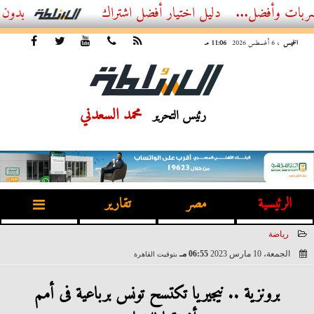
ضل...
أفضل اشتراك IPTV بدون تقطيع 2026 – دليل المشاهد العصري
الخميس
، 6 أغسطس 2026
11:06 مـ
محمد السعدني
رئيس التحرير
الرئيسية
مصر
تقارير
رياضة
الجمعة، 10 مارس 2023
06:55 مـ
بتوقيت القاهرة
2023-03-10 18:55:59
برونزية .. نيجيريا تكتسح تونس برباعية فى أمم