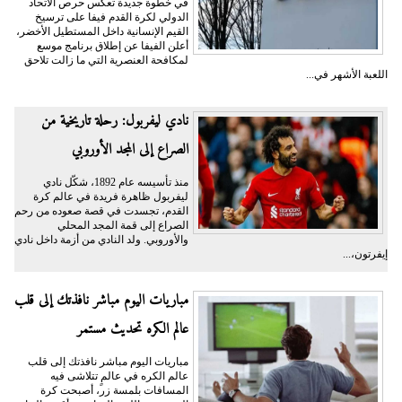
في خطوة جديدة تعكس حرص الاتحاد
الدولي لكرة القدم فيفا على ترسيخ
القيم الإنسانية داخل المستطيل الأخضر،
أعلن الفيفا عن إطلاق برنامج موسع
لمكافحة العنصرية التي ما زالت تلاحق
اللعبة الأشهر في...
نادي ليفربول: رحلة تاريخية من
الصراع إلى المجد الأوروبي
منذ تأسيسه عام 1892، شكّل نادي
ليفربول ظاهرة فريدة في عالم كرة
القدم، تجسدت في قصة صعوده من رحم
الصراع إلى قمة المجد المحلي
والأوروبي. ولد النادي من أزمة داخل نادي
إيفرتون،...
مباريات اليوم مباشر نافذتك إلى قلب
عالم الكره تحديث مستمر
مباريات اليوم مباشر نافذتك إلى قلب
عالم الكره في عالمٍ تتلاشى فيه
المسافات بلمسة زر، أصبحت كرة