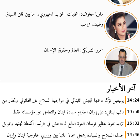
ماريا معلوف: انتخابات الحزب الجمهوري.. ما بين قلق السباق
وطيف ترامب
عمرو الشوبكي: العالم وحقوق الإنسان
آخر الأخبار
يونيفيل تؤكد دعمها للجيش اللبناني في مواجهة السلاح غير القانوني وتحذر من ا
14:24
نائب لبناني: على إيران احترام سيادة لبنان والتعامل عبر مؤسساته فقط
19:50
تزايد نفوذ تنظيم فرسان العزة التابع لـ داعش في فرنسا: أنشطة تجنيد وتمويل
16:32
جدل السلاح والسيادة يشعل سجالا علنيا بين وزيري خارجية لبنان وإيران
14:46