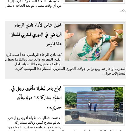
القدم، هذه اللعبة الساحرة، أقرب إلينا
من أي وقت مضى. لم تعد الحاجة لانتظار
بث...
تحليل شامل لأداء نادي الرجاء
الرياضي في الدوري المغربي الممتاز
هذا الموسم
يُعد نادي الرجاء الرياضي أحد أعمدة كرة
القدم المغربية والعربية، ودائمًا ما يحظى
بمتابعة جماهيرية هائلة سواء داخل
المغرب أو خارجه. ومع توالي جولات الدوري المغربي الممتاز هذا الموسم، كثرت
التساؤلات حول...
نجاح باهر لبطولة «أقوى رجل في
العالم» بمشاركة 18 دولة وتألّق
مصري...
اختتمت فعاليات بطولة أقوى رجل في
العالم بنجاح كبير، وذلك بمشاركة
رياضية دولية واسعة ضمّت 18 دولة من