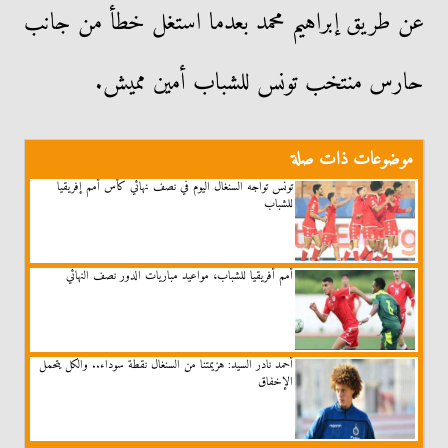
عن طريق إبراهيم محمد بعدما استغل خطأ من جانب
حارس منتخب تونس للشباب أمين مميش.
موضوعات ذات صلة
تونس تواجه السنغال اليوم في نصف نهائي كأس أمم إفريقيا
للشباب
أمم أفريقيا للشباب، مواعيد مباريات الدور نصف النهائي
أحمد نادر السيد: هزيمتنا من السنغال نقطة سوداء.. والكل يتحمل
الإخفاق