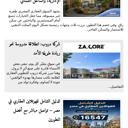
الإدارية، والساحل الشمالي
يشهد السوق العقاري المصري طفرة
غير مسبوقة، مما جعل الخيارات تتسع
أمام المستثمرين والباحثين عن سكن
راقٍ. وفي خضم هذا التطور، برزت ثلاث وجهات رئيسية تشكل اليوم المثلث الذهبي
للاستثمار والسكن الفاخر،...
شركة دروب: انطلاقة مدروسة نحو
ريادة طويلة الأمد
في سوقٍ يتغيّر كل يوم، تبقى بعض
الأسماء قادرة على صنع أثرٍ لا يزول،
وهنا تبرز شركة دروب للتطوير العقاري
كعلامة تكتب مسارها بهدوء الواثقين؛
جودة لا تُساوم، وفكرة تولد من
التفاصيل،...
الدليل الشامل للهوتلاين العقاري في
مصر – تواصل مباشر مع أفضل
المطورين