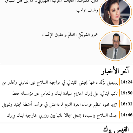
ماريا معلوف: انتخابات الحزب الجمهوري.. ما بين قلق السباق
وطيف ترامب
عمرو الشوبكي: العالم وحقوق الإنسان
آخر الأخبار
يونيفيل تؤكد دعمها للجيش اللبناني في مواجهة السلاح غير القانوني وتحذر من ا
14:24
نائب لبناني: على إيران احترام سيادة لبنان والتعامل عبر مؤسساته فقط
19:50
تزايد نفوذ تنظيم فرسان العزة التابع لـ داعش في فرنسا: أنشطة تجنيد وتمويل
16:32
جدل السلاح والسيادة يشعل سجالا علنيا بين وزيري خارجية لبنان وإيران
14:46
الفيس بوك