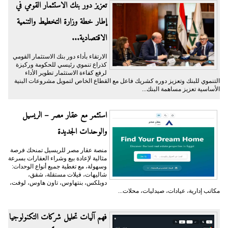
تعزيز دور بنك الاستثمار القومي في
إطار خطة وزارة التخطيط والتنمية
الاقتصادية...
الارتقاء بأداء دور بنك الاستثمار القومي
كذراع تنموي رئيسي للحكومة وركيزة
لرفع كفاءة الاستثمار تطوير الأداء
التنموي للبنك وتعزيز دوره كشريك فاعل مع القطاع الخاص لتمويل مشروعات البنية
الأساسية تعزيز مساهمة البنك...
استثمر مع عقار مصر – الريسيل
والوحدات الجديدة
منصة عقار مصر للريسيل تمنحك فرصة
مثالية لإعادة بيع وشراء العقارات بسرعة
وسهولة، مع تغطية جميع أنواع الوحدات:
شاليهات، فيلات مستقلة، شقق،
دوبلكس، بنتهاوس، تاون هاوس، لوفت،
مكاتب إدارية، عيادات، صيدليات، محلات...
فهم آليات تحليل شركات التكنولوجيا