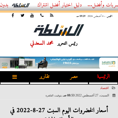
فضل...
أفضل اشتراك IPTV بدون تقطيع 2026 – دليل المشاهد العصري
الخميس
، 6 أغسطس 2026
09:29 صـ
محمد السعدني
رئيس التحرير
الرئيسية
مصر
تقارير
اقتصاد
السبت، 27 أغسطس 2022
08:53 صـ
بتوقيت القاهرة
2022-08-27 08:53:17
أسعار الخضروات اليوم السبت 27-8-2022 في