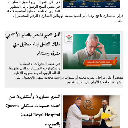
في ظل النمو السريع لسوق العقارات
في مصر، أصبح الوصول إلى المطور
العقاري المناسب خطوة أساسية لاتخاذ
قرار استثماري ناجح. وهنا تأتي أهمية منصة الهوتلاين العقاري ( الرقم المختصر ) ،
التي...
آفاق التعليم المستمر والتطور الأكاديمي:
دليلك الشامل لبناء مستقبل مهني
مشرق ومستدام
في خضم التحولات الاقتصادية
والتكنولوجية المتسارعة التي يشهدها
العالم اليوم، لم يعد مفهوم التعليم
مقتصراً على مراحل عمرية معينة أو سنوات دراسية محددة تنتهي بالحصول على
الشهادة الجامعية الأولى. بل أصبح التعليم...
السديم معماريون وأستشاريون تعلن
اعتماد تصميمات مستشفى Queens
Royal Hospital الجديدة
بالتجمع...