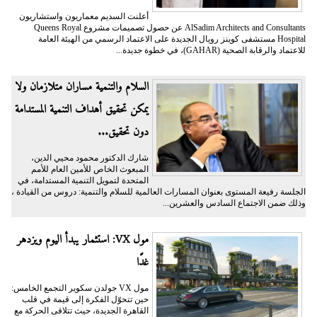
أعلنت السديم معماريون واستشاريون
AlSadim Architects and Consultants عن حصول تصميمات مشروع Queens Royal
Hospital مستشفى كوينز رويال الجديدة على الاعتماد الرسمي من الهيئة العامة
للاعتماد والرقابة الصحية (GAHAR)، في خطوة جديدة...
السلام والتنمية مساران متلازمان ولا
يمكن تحقيق أهداف التنمية المستدامة
دون تحقيق...
شارك الدكتور محمود محيي الدين،
المبعوث الخاص للأمين العام للأمم
المتحدة لتمويل التنمية المستدامة، في
الجلسة رفيعة المستوى بعنوان المسارات العالمية للسلام والتنمية: دروس من القيادة ،
وذلك ضمن الاجتماع السادس والعشرين...
مول VX: استثمار يبدأ اليوم ويزدهر
غدًا
مول VX جولدن سكوير التجمع الخامس:
حين تتحوّل الفكرة إلى قيمة في قلب
القاهرة الجديدة، حيث تتلاقى الحركة مع