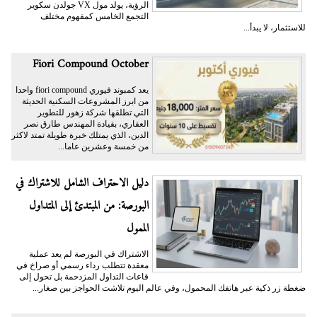
الرؤية، يولد مول VX جولدن سكوير
التجمع الخامس كمفهوم مختلف
للاستثمار، لا يبدأ...
Fiori Compound October
يعد كمبوند فيوري fiori compound واحدا
من ابرز المشروعات السكنية الحديثة
التي تطلقها شركة زهور للتطوير
العقاري، بقيادة المهندس طارق نصر
الدين، الذي يمتلك خبرة طويلة تمتد لاكثر
من خمسة وعشرين عاما...
دليل الاحتراف الشامل للاشتراك في
البورصة: من المبتدئ إلى المتداول
الممول
الاشتراك في البورصة لم يعد عملية
معقدة تتطلب رداء رسمي أو صراخ في
قاعات التداول المزدحمة بل تحول إلى
ضغطة زر ذكية عبر هاتفك المحمول، وفي عالم اليوم تلاشت الحواجز بين صغار...