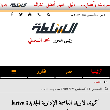
ضل...
أفضل اشتراك IPTV بدون تقطيع 2026 – دليل المشاهد العصري
الخميس
، 6 أغسطس 2026
01:19 صـ
محمد السعدني
رئيس التحرير
الرئيسية
مصر
تقارير
اقتصاد
الخميس، 14 أغسطس 2025
07:19 صـ
بتوقيت القاهرة
2025-08-14 07:19:31
كمبوند لاريفا العاصمة الإدارية الجديدة lariva