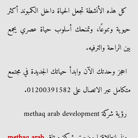
كل هذه الأنشطة تجعل الحياة داخل الكمبوند أكثر
حيوية وتنوعًا، وتمنحك أسلوب حياة عصري يجمع
بين الراحة والترفيه.
احجز وحدتك الآن وابدأ حياتك الجديدة في مجتمع
متكامل عبر الاتصال على 01200391582.
رؤية شركة methaq arab development
منذ انطلاقتها وضعت شركة ميثاق
methaq arab