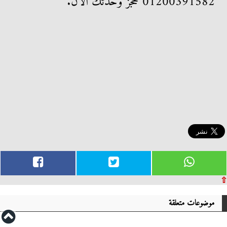
01200391582 لحجز وحدتك الآن.
⇧
موضوعات متعلقة