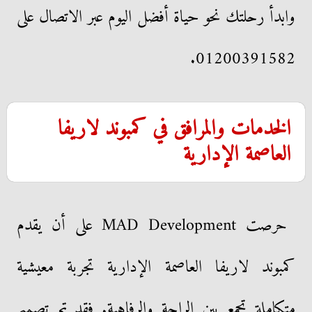
وابدأ رحلتك نحو حياة أفضل اليوم عبر الاتصال على
01200391582.
الخدمات والمرافق في كمبوند لاريفا
العاصمة الإدارية
حرصت MAD Development على أن يقدم
كمبوند لاريفا العاصمة الإدارية تجربة معيشية
متكاملة تجمع بين الراحة والرفاهية. فقد تم تصميم