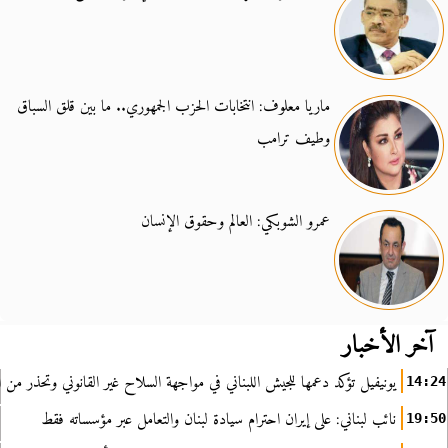
ماريا معلوف: انتخابات الحزب الجمهوري.. ما بين قلق السباق
وطيف ترامب
عمرو الشوبكي: العالم وحقوق الإنسان
آخر الأخبار
يونيفيل تؤكد دعمها للجيش اللبناني في مواجهة السلاح غير القانوني وتحذر من ا
14:24
نائب لبناني: على إيران احترام سيادة لبنان والتعامل عبر مؤسساته فقط
19:50