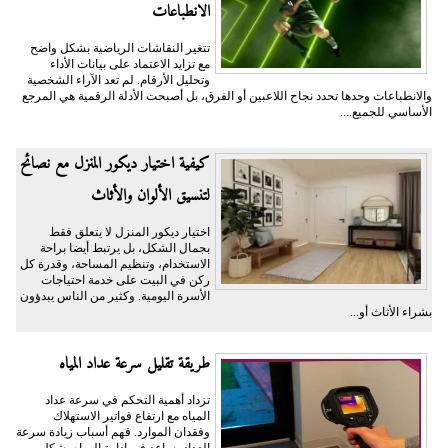
الانطباعات
تتغير النقاشات الرياضية بشكل واضح
مع تزايد الاعتماد على بيانات الأداء
وتحليل الأرقام. لم تعد الآراء الشخصية
والانطباعات وحدها تحدد نجاح اللاعبين أو الفرق، بل أصبحت الأدلة الرقمية هي المرجع
الأساسي للجميع....
كيفية اختيار ديكور المنزل مع نصائح
لتنسيق الألوان والأثاث
اختيار ديكور المنزل لا يتعلق فقط
بجمال الشكل، بل يرتبط أيضا براحة
الاستخدام، وتنظيم المساحة، وقدرة كل
ركن في البيت على خدمة احتياجات
الأسرة اليومية. وكثير من الناس يبدؤون
بشراء الأثاث أو...
طريقة تقليل سرعة عداد المياه
تزداد أهمية التحكم في سرعة عداد
المياه مع ارتفاع فواتير الاستهلاك
وفقدان الموارد. فهم أسباب زيادة سرعة
العداد يساعد في إدارة المياه بشكل