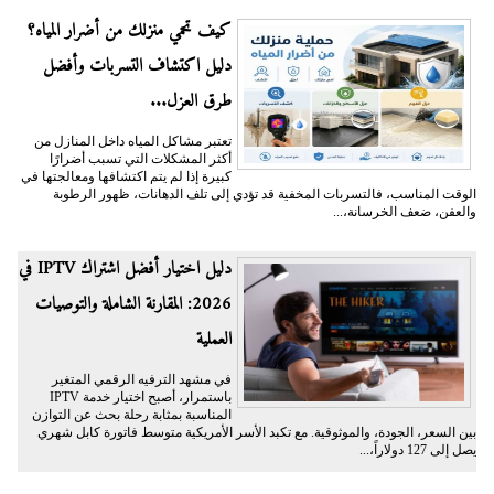
كيف تحمي منزلك من أضرار المياه؟
دليل اكتشاف التسربات وأفضل
طرق العزل...
تعتبر مشاكل المياه داخل المنازل من
أكثر المشكلات التي تسبب أضرارًا
كبيرة إذا لم يتم اكتشافها ومعالجتها في
الوقت المناسب، فالتسربات المخفية قد تؤدي إلى تلف الدهانات، ظهور الرطوبة
والعفن، ضعف الخرسانة،...
دليل اختيار أفضل اشتراك IPTV في
2026: المقارنة الشاملة والتوصيات
العملية
في مشهد الترفيه الرقمي المتغير
باستمرار، أصبح اختيار خدمة IPTV
المناسبة بمثابة رحلة بحث عن التوازن
بين السعر، الجودة، والموثوقية. مع تكبد الأسر الأمريكية متوسط فاتورة كابل شهري
يصل إلى 127 دولاراً،...