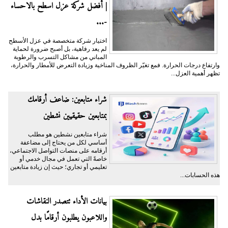
| أفضل شركة عزل اسطح بالاحساء
-...
اختيار شركة متخصصة في عزل الأسطح
لم يعد رفاهية، بل أصبح ضرورة لحماية
المباني من مشاكل التسرب والرطوبة
وارتفاع درجات الحرارة. فمع تغيّر الظروف المناخية وزيادة التعرض للأمطار والحرارة،
تظهر أهمية العزل...
شراء متابعين: ضاعف أرقامك
بمتابعين حقيقيين نشطين
شراء متابعين نشطين هو مطلب
أساسي لكل من يحتاج إلى مضاعفة
أرقامه على منصات التواصل الاجتماعي،
خاصةً التي تعمل في مجال خدمي أو
تعليمي أو تجاري؛ حيث إن زيادة متابعين
هذه الحسابات...
بيانات الأداء تتصدر النقاشات
واللاعبون يطلبون أرقامًا بدل