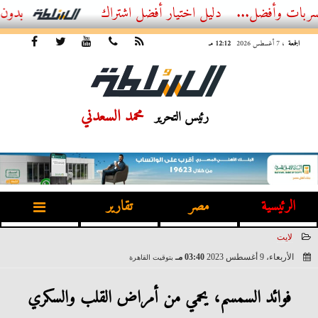
ل...
أفضل اشتراك IPTV بدون تقطيع 2026 – دليل المشاهد العصري
الجمعة
، 7 أغسطس 2026
12:12 مـ
محمد السعدني
رئيس التحرير
الرئيسية
مصر
تقارير
لايت
الأربعاء، 9 أغسطس 2023
03:40 مـ
بتوقيت القاهرة
2023-08-09 15:40:27
فوائد السمسم، يحمي من أمراض القلب والسكري