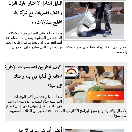
الدليل الشامل لاختيار حلول العزل
وكشف التسربات مع شركة بناء
الخليج للمقاولات...
يعد الحفاظ على المباني من المشكلات
الناتجة عن الرطوبة وتسربات المياه أحد
أهم العوامل التي تساعد في إطالة العمر
الافتراضي للعقار والحفاظ على قيمته. فكثير من الأضرار التي تظهر على الجدران
والأسقف...
كيف تختار بين التخصصات الإدارية
المختلفة في ألمانيا قبل بدء رحلتك
الدراسية؟
تُعد ألمانيا واحدة من أكثر الوجهات
الدراسية جذبًا للطلاب الدوليين الراغبين
في بناء مستقبل مهني قوي داخل قطاع
الأعمال والإدارة. ومع تنوع البرامج الأكاديمية المتاحة، يجد الكثير من الطلاب أنفسهم
أمام سؤال...
أفضل أدوات ومواقع الترجمة