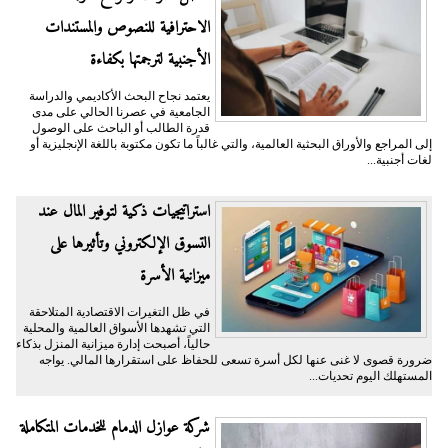
الاحترافية للنصوص والمستندات
الأجنبية لترجمتها بكفاءة
يعتمد نجاح البحث الأكاديمي والدراسة
الجامعية في عصرنا الحالي على مدى
قدرة الطالب أو الباحث على الوصول
إلى المراجع والأوراق البحثية العالمية، والتي غالباً ما تكون مكتوبة باللغة الإنجليزية أو
لغات أجنبية...
​استراتيجيات ذكية لتوفير المال عند
التسوق الإلكتروني وتأثيرها على
ميزانية الأسرة
​في ظل التغيرات الاقتصادية المتلاحقة
التي تشهدها الأسواق العالمية والمحلية
حالياً، أصبحت إدارة ميزانية المنزل بذكاء
ضرورة قصوى لا غنى عنها لكل أسرة تسعى للحفاظ على استقرارها المالي. يواجه
المستهلك اليوم تحديات...
شركة عوازل الدمام للخدمات المتكاملة