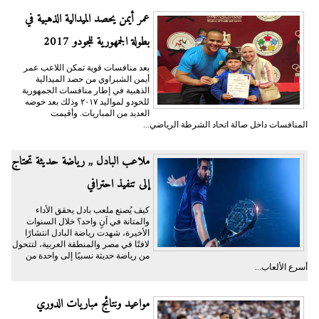
عمر أيمن يحصد الميدالية الذهبية في
بطولة الجمهورية للجودو 2017
بعد منافسات قوية تمكن اللاعب عمر
أيمن الشبراوي من حصد الميدالية
الذهبية في إطار منافسات الجمهورية
للحودو لمواليد ٢٠١٧ وذلك بعد خوضه
العديد من المباريات. وأقيمت
المنافسات داخل صالة اتحاد الشرطة الرياضي...
ملاعب البادل ,, رياضة حديثة تحتاج
إلى تنفيذ احترافي
كيف يُصنع ملعب بادل يحقق الأداء
والمتانة في آنٍ واحد؟ خلال السنوات
الأخيرة، شهدت رياضة البادل انتشارًا
لافتًا في مصر والمنطقة العربية، لتتحول
من رياضة حديثة نسبيًا إلى واحدة من
أسرع الألعاب...
مواعيد ونتائج مباريات الدوري