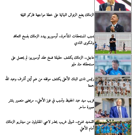
الزمالك يضع الرتوش النهائية على خطة مواجهة فاركو الليلة
بسبب المستحقات المتأخرة.. أوسوريو يهدد الزمالك بفسخ التعاقد
وشكوى النادي
عاجل.. الزمالك يكشف حقيقة فسخ عقد أوسوريو: لم يحصل على
مستحقاته منذ مايو
رئيس نادى البنك الأهلى يكشف موقفه من ضم أيمن أشرف وعبد الله
جمعة
قريب سيد عبد الحفيظ وتسبب في فوز الأهلي.. مرتضى منصور ينشر
صورة ساحر
التسديد ممنوع.. شوقى غريب يحذر لاعبي المقاولون من سيناريو الزمالك
أمام الأهلي