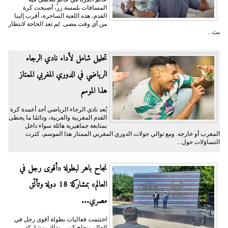
المسافات بلمسة زر، أصبحت كرة
القدم، هذه اللعبة الساحرة، أقرب إلينا
من أي وقت مضى. لم تعد الحاجة لانتظار
بث...
تحليل شامل لأداء نادي الرجاء
الرياضي في الدوري المغربي الممتاز
هذا الموسم
يُعد نادي الرجاء الرياضي أحد أعمدة كرة
القدم المغربية والعربية، ودائمًا ما يحظى
بمتابعة جماهيرية هائلة سواء داخل
المغرب أو خارجه. ومع توالي جولات الدوري المغربي الممتاز هذا الموسم، كثرت
التساؤلات حول...
نجاح باهر لبطولة «أقوى رجل في
العالم» بمشاركة 18 دولة وتألّق
مصري...
اختتمت فعاليات بطولة أقوى رجل في
العالم بنجاح كبير، وذلك بمشاركة