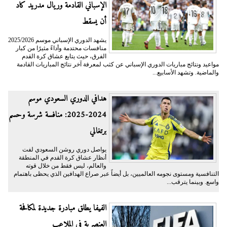
الإسباني القادمة وريال مدريد كاد
أن يسقط
يشهد الدوري الإسباني موسم 2025/2026
منافسات محتدمة وأداءً مثيرًا من كبار
الفرق، حيث يتابع عشاق كرة القدم
مواعيد ونتائج مباريات الدوري الإسباني عن كثب لمعرفة آخر نتائج المباريات القادمة
والماضية. وتشهد الأسابيع...
هدافي الدوري السعودي موسم
2024-2025: منافسة شرسة وحسم
برتغالي
يواصل دوري روشن السعودي لفت
أنظار عشاق كرة القدم في المنطقة
والعالم، ليس فقط من خلال قوته
التنافسية ومستوى نجومه العالميين، بل أيضاً عبر صراع الهدافين الذي يحظى باهتمام
واسع. وبينما يترقب...
الفيفا يطلق مبادرة جديدة لمكافحة
العنصرية في الملاعب