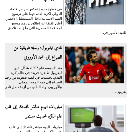
في خطوة جديدة تعكس حرص الاتحاد
الدولي لكرة القدم فيفا على ترسيخ
القيم الإنسانية داخل المستطيل الأخضر،
أعلن الفيفا عن إطلاق برنامج موسع
لمكافحة العنصرية التي ما زالت تلاحق
اللعبة الأشهر في...
نادي ليفربول: رحلة تاريخية من
الصراع إلى المجد الأوروبي
منذ تأسيسه عام 1892، شكّل نادي
ليفربول ظاهرة فريدة في عالم كرة
القدم، تجسدت في قصة صعوده من رحم
الصراع إلى قمة المجد المحلي
والأوروبي. ولد النادي من أزمة داخل نادي
إيفرتون،...
مباريات اليوم مباشر نافذتك إلى قلب
عالم الكره تحديث مستمر
مباريات اليوم مباشر نافذتك إلى قلب
عالم الكره في عالمٍ تتلاشى فيه