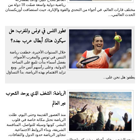
رياضية دولية واسعة ضمّت 18 دولة من
مختلف قارات العالم، في أجواء من التحدي والقوة والإثارة، حيث استضافت أوزبكستان
الحدث العالمي،...
تطور التنس في تونس والمغرب: هل
سيكون هناك أبطال عرب جدد؟
خلال السنوات الأخيرة، خطفت رياضة
التنس في تونس والمغرب الأضواء،
بفضل أسماء بدأت تلمع على الساحة
الدولية، وعلى رأسهم أُنس جابر. ومع
تزايد الاهتمام بهذه الرياضة، بدأ التساؤل
يطفو: هل نحن على...
الرياضة: الشغف الذي يوحد الشعوب
عبر العالم
منذ العصور القديمة وحتى اليوم، ظلت
الرياضة تحتل مكانة خاصة في قلوب
البشر، كونها وسيلة للتواصل، المنافسة
الشريفة، وبناء الروابط الاجتماعية.
تتجاوز الرياضة حدود الدول والثقافات،
وتوحد الشعوب خلف أهداف مشتركة ولحظات...