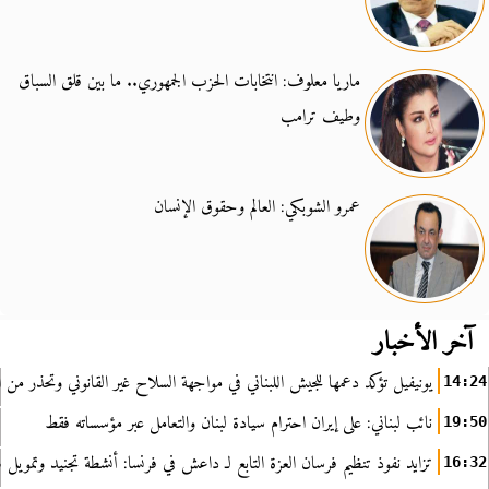
ماريا معلوف: انتخابات الحزب الجمهوري.. ما بين قلق السباق
وطيف ترامب
عمرو الشوبكي: العالم وحقوق الإنسان
آخر الأخبار
يونيفيل تؤكد دعمها للجيش اللبناني في مواجهة السلاح غير القانوني وتحذر من ا
14:24
نائب لبناني: على إيران احترام سيادة لبنان والتعامل عبر مؤسساته فقط
19:50
تزايد نفوذ تنظيم فرسان العزة التابع لـ داعش في فرنسا: أنشطة تجنيد وتمويل
16:32