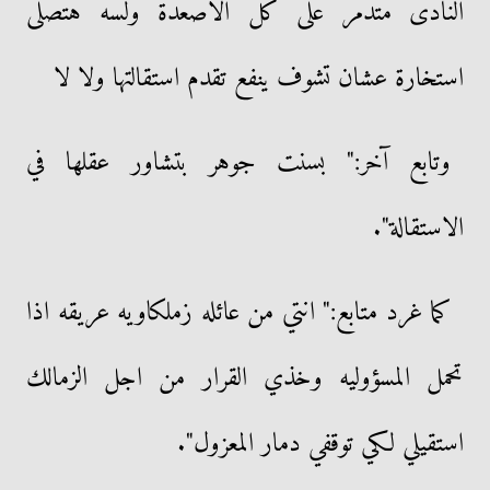
النادى متدمر على كل الأصعدة ولسه هتصلى
استخارة عشان تشوف ينفع تقدم استقالتها ولا لا
وتابع آخر:" بسنت جوهر بتشاور عقلها في
الاستقالة".
كما غرد متابع:" انتي من عائله زملكاويه عريقه اذا
تحمل المسؤوليه وخذي القرار من اجل الزمالك
استقيلي لكي توقفي دمار المعزول".