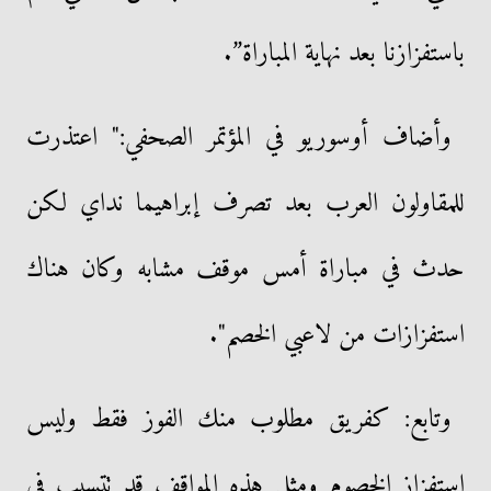
باستفزازنا بعد نهاية المباراة”.
وأضاف أوسوريو في المؤتمر الصحفي:" اعتذرت
للمقاولون العرب بعد تصرف إبراهيما نداي لكن
حدث في مباراة أمس موقف مشابه وكان هناك
استفزازات من لاعبي الخصم".
وتابع: كفريق مطلوب منك الفوز فقط وليس
استفزاز الخصوم ومثل هذه المواقف قد تتسبب في