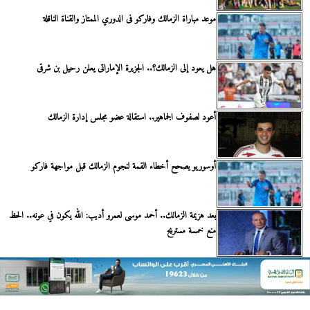
موعد مباراة الزمالك وفاركو فى الدوري الممتاز والقناة الناقلة
هل يعود إلى الزمالك؟.. الجزيرة الإماراتى يعلن رحيل بن شرقى
أعود لصفوف الجماهير.. استقالة عضو مجلس إدارة الزمالك
أوسوريو يصحح أخطاء القمة لنجوم الزمالك قبل مواجهة فاركو
بعد هزيمة الزمالك.. أحمد موسى لعمرو أديب: الله يكون في عونه.. الحظ
منع خمسة مستريح