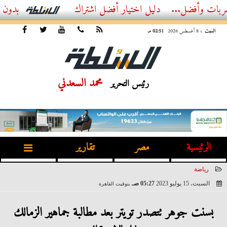
..
أفضل اشتراك IPTV بدون تقطيع 2026 – دليل المشاهد العصري
السبت
، 8 أغسطس 2026
02:51 مـ
محمد السعدني
رئيس التحرير
الرئيسية
مصر
تقارير
رياضة
السبت، 15 يوليو 2023
05:27 صـ
بتوقيت القاهرة
2023-07-15 05:27:06
بسنت جوهر تتصدر تويتر بعد مطالبة جماهير الزمالك