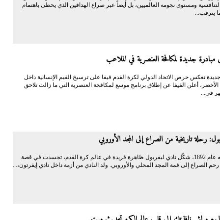
لتنافسية ومستوى نجومه العالميين، بل أيضاً عبر صراع الهدافين الذي يحظى باهتمام
ا يترقب...
ق مبادرة جديدة لمكافحة العنصرية في الملاعب
يدة تعكس حرص الاتحاد الدولي لكرة القدم فيفا على ترسيخ القيم الإنسانية داخل
لأخضر، أعلن الفيفا عن إطلاق برنامج موسع لمكافحة العنصرية التي ما زالت تلاحق
هر في...
ول: رحلة تاريخية من الصراع إلى المجد الأوروبي
منذ تأسيسه عام 1892، شكّل نادي ليفربول ظاهرة فريدة في عالم كرة القدم، تجسدت في قصة
م الصراع إلى قمة المجد المحلي والأوروبي. ولد النادي من أزمة داخل نادي إيفرتون،...
يوم مباشر نافذتك إلى قلب عالم الكره تحديث مستمر