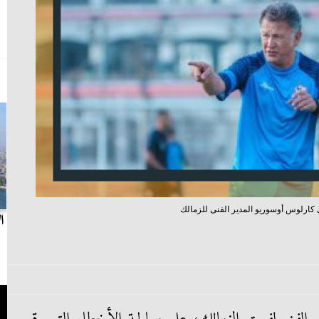
 كارلوس أوسوريو المدير الفنى للزمالك
بث مباشر.. مباراة الزمالك وسيراميكا كليوباترا في
ا
الدوري