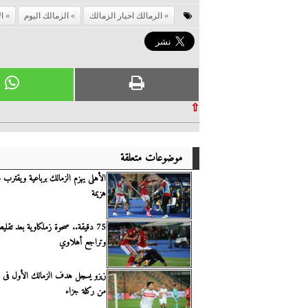
الزمالك اخبار الزمالك
الزمالك اليوم
ا
⇧
موضوعات متعلقة
الأهلى يهزم الزمالك برباعية ويقترب
هزيمة
75 دقيقة.. صحوة زملكاوية بعد تقل
وتراجع أهلاوي
زيزو يسجل هدف الزمالك الأول فى م
من ركلة جزاء