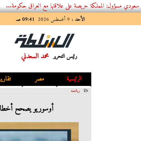
 المملكة حريصة على علاقتها مع العراق حكومة...
الأحد
، 9 أغسطس 2026
09:41 صـ
محمد السعدني
رئيس التحرير
الرئيسية
مصر
تقارير
رياضة
2023-07-14 11:34:05
أوسوريو يصحح أخطاء ا