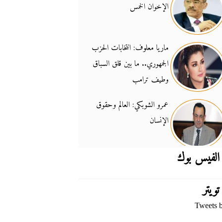
الإخوان الخمس
جدل السلاح والسيادة
14:46
ماريا معلوف: انتخابات الحزب
الجمهوري.. ما بين قلق السباق
وطيف ترامب
عمرو الشوبكي: العالم وحقوق
الإنسان
الفيس بوك
تويتر
Tweets 