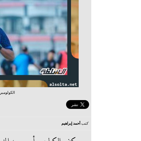
الكولومبي
كتب
أحمد إبراهيم