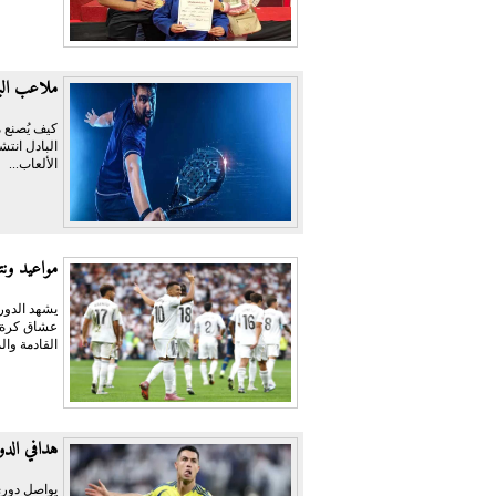
ملاعب البا
كيف يُصنع م
البادل انتش
الألعاب...
مواعيد ونت
عشاق كرة ال
القادمة وال
هدافي الدوري السعودي
يواصل دوري