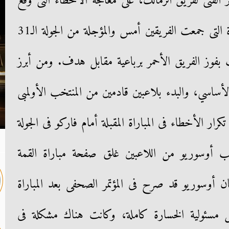
الفنى لفريق الزمالك، على معالجة الأخطاء التى وقع
فيها الفريق أمام الأهلى، فى المباراة التى جمعت الفريقين أمس والمؤجلة من الجولة الـ31
هت بفوز الفريق الأحمر برباعية مقابل هدف. ومن أبرز
لأساسي، والبدء بلاعبين قادمين من المنتخب الأولمبى
ار الأخطاء فى المباراة المقبلة أمام فاركو فى الجولة
ب أوسوريو من اللاعبين غلق صفحة مباراة القمة
كان أوسوريو قد صرح فى المؤتمر الصحفى بعد المباراة
مل مسئولية الخسارة كاملة، وكانت هناك مشكلة فى