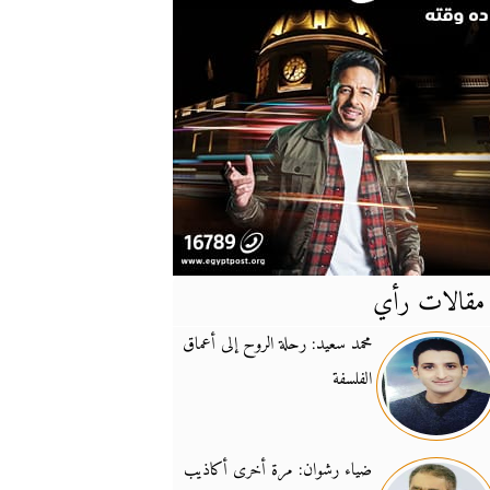
مقالات رأي
آخر
الأخبار
محمد سعيد: رحلة الروح إلى أعماق
الفلسفة
يونيفيل تؤكد دعمها ل
14:24
نائب لبناني: على إير
19:50
ضياء رشوان: مرة أخرى أكاذيب
تزايد نفوذ تنظيم فرس
16:32