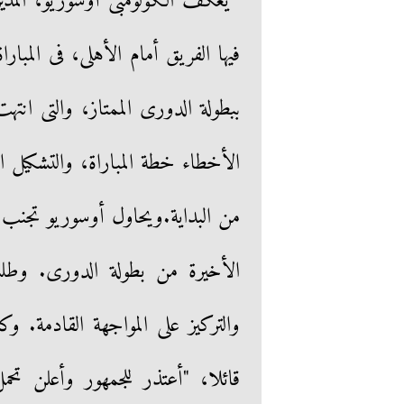
يعكف الكولومبى أوسوريو، المدير 
ببطولة الدورى الممتاز، والتى انت
الأخطاء خطة المباراة، والتشكيل ا
من البداية.ويحاول أوسوريو تجنب تكر
الأخيرة من بطولة الدورى. وطل
والتركيز على المواجهة القادمة. و
قائلا، "أعتذر للجمهور وأعلن تح