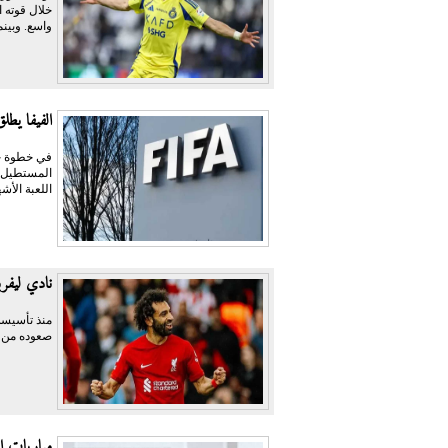
خلال قوته ا
واسع. وبينم
الفيفا يطل
في خطوة جد
المستطيل ا
اللعبة الأش
نادي ليفرب
صعوده من رح
مباريات ال