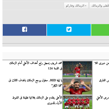
لأهلى والزمالك
الزمالك وفاركو
 من دورى اللا
محمد شريف يسجل رابع أهداف الأهلي أمام الزمالك
فى القمة 126
يص الفارق
يا ليلة RED.. معلول يوجع الزمالك بالهدف الثالث فى
”قمة الكبار”
رمى الأهلي
الأهلى يتقدم على الزمالك بثلاثية نظيفة فى الشوط
الأول بالدورى