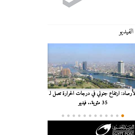
الفيديو
لأرصاد: ارتفاع جنوني في درجات الحرارة تصل لـ
بث مباشر.. مشاهدة مبارا
35 مئوية.. فيديو
الدوري ا