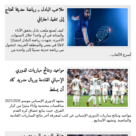
ملاعب البادل ,, رياضة حديثة تحتاج
إلى تنفيذ احترافي
كيف يُصنع ملعب بادل يحقق الأداء
والمتانة في آنٍ واحد؟ خلال السنوات
الأخيرة، شهدت رياضة البادل انتشارًا
لافتًا في مصر والمنطقة العربية، لتتحول
من رياضة حديثة نسبيًا إلى واحدة من
أسرع الألعاب...
مواعيد ونتائج مباريات الدوري
الإسباني القادمة وريال مدريد كاد
أن يسقط
يشهد الدوري الإسباني موسم 2025/2026
منافسات محتدمة وأداءً مثيرًا من كبار
الفرق، حيث يتابع عشاق كرة القدم
مواعيد ونتائج مباريات الدوري الإسباني عن كثب لمعرفة آخر نتائج المباريات القادمة
والماضية. وتشهد الأسابيع...