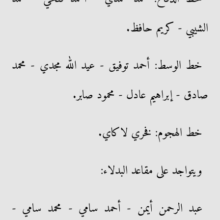
الشيبي - كريم حافظ.
خط الوسط: أحمد توفيق - عيد الله مجدي - محمد
صادق - إبراهيم عادل - محمود صابر.
خط الهجوم: فخري لاكاي.
ويتواجد على مقاعد البدلاء:
عبد الرحمن أيمن - أحمد سامي - محمد سامي -