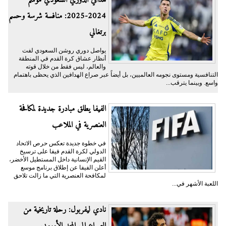
هدافي الدوري السعودي موسم
2024-2025: منافسة شرسة وحسم
برتغالي
يواصل دوري روشن السعودي لفت
أنظار عشاق كرة القدم في المنطقة
والعالم، ليس فقط من خلال قوته
التنافسية ومستوى نجومه العالميين، بل أيضاً عبر صراع الهدافين الذي يحظى باهتمام
واسع. وبينما يترقب...
الفيفا يطلق مبادرة جديدة لمكافحة
العنصرية في الملاعب
في خطوة جديدة تعكس حرص الاتحاد
الدولي لكرة القدم فيفا على ترسيخ
القيم الإنسانية داخل المستطيل الأخضر،
أعلن الفيفا عن إطلاق برنامج موسع
لمكافحة العنصرية التي ما زالت تلاحق
اللعبة الأشهر في...
نادي ليفربول: رحلة تاريخية من