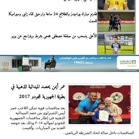
تقديم مباراة بيراميدز والطلائع 24 ساعة وترحيل لقاء إنبى وسيراميكا
للسبت
الأهلى ينسحب من صفقة مصطفى فتحى بشرط ويتراجع عن بوبو
عمر أيمن يحصد الميدالية الذهبية في
بطولة الجمهورية للجودو 2017
بعد منافسات قوية تمكن اللاعب عمر
أيمن الشبراوي من حصد الميدالية
الذهبية في إطار منافسات الجمهورية
للحودو لمواليد ٢٠١٧ وذلك بعد خوضه
العديد من المباريات. وأقيمت
المنافسات داخل صالة اتحاد الشرطة الرياضي...