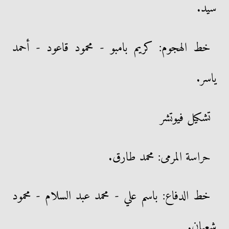
سيد.
خط الهجوم: كريم بامبو - محمود قاعود - أحمد
ياسر.
تشكيل فيوتشر
حراسة المرمى: محمد طارق.
خط الدفاع: باسم علي - محمد عبد السلام - محمود
شعبان.