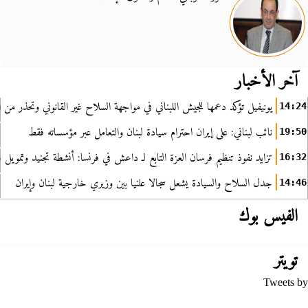
آخر الأخبار
يونيفيل تؤكد دعمها للجيش اللبناني في مواجهة السلاح غير القانوني وتحذر من ا
14:24
نائب لبناني: على إيران احترام سيادة لبنان والتعامل عبر مؤسساته فقط
19:50
تزايد نفوذ تنظيم فرسان العزة التابع لـ داعش في فرنسا: أنشطة تجنيد وتمويل
16:32
جدل السلاح والسيادة يشعل سجالا علنيا بين وزيري خارجية لبنان وإيران
14:46
الفيس بوك
تويتر
Tweets by