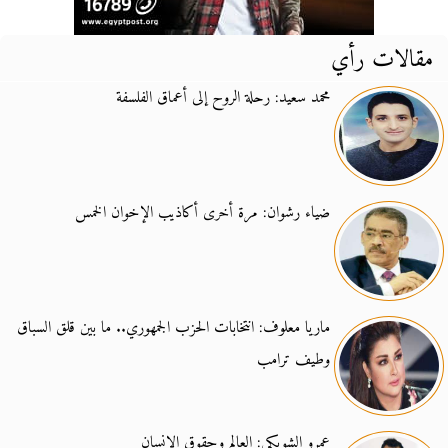
مقالات رأي
محمد سعيد: رحلة الروح إلى أعماق الفلسفة
ضياء رشوان: مرة أخرى أكاذيب الإخوان الخمس
ماريا معلوف: انتخابات الحزب الجمهوري.. ما بين قلق السباق
وطيف ترامب
عمرو الشوبكي: العالم وحقوق الإنسان