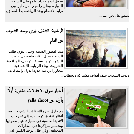
بفضل أسماء بدأت تلمع على الساحة
الدولية، وعلى رأسهم أُنس جابر. ومع
تزايد الاهتمام بهذه الرياضة، بدأ التساؤل
يطفو: هل نحن على...
الرياضة: الشغف الذي يوحد الشعوب
عبر العالم
منذ العصور القديمة وحتى اليوم، ظلت
الرياضة تحتل مكانة خاصة في قلوب
البشر، كونها وسيلة للتواصل، المنافسة
الشريفة، وبناء الروابط الاجتماعية.
تتجاوز الرياضة حدود الدول والثقافات،
وتوحد الشعوب خلف أهداف مشتركة ولحظات...
أخبار سوق الانتقالات الشتوية أولًا
بأول عبر yalla shoot
مع حلول فترة الانتقالات الشتوية، تتجه
أنظار عشاق كرة القدم إلى تحركات
الأندية العالمية في سبيل تدعيم صفوفها
وتحسين مراكزها في البطولات
المختلفة. وفي ظل الزخم الكبير الذي