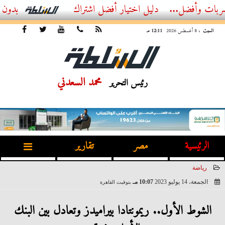
..
أفضل اشتراك IPTV بدون تقطيع 2026 – دليل المشاهد العصري
السبت
، 8 أغسطس 2026
12:11 مـ
محمد السعدني
رئيس التحرير
الرئيسية
مصر
تقارير
رياضة
الجمعة، 14 يوليو 2023
10:07 مـ
بتوقيت القاهرة
2023-07-14 22:07:49
الشوط الأول.. ريمونتادا بيراميدز وتعادل بين البنك