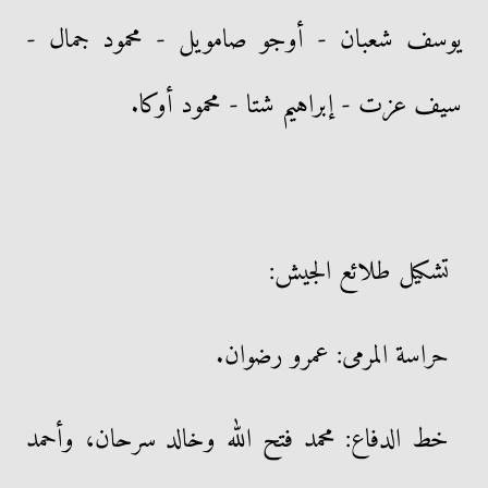
يوسف شعبان - أوجو صامويل - محمود جمال -
سيف عزت - إبراهيم شتا - محمود أوكا.
تشكيل طلائع الجيش:
حراسة المرمى: عمرو رضوان.
خط الدفاع: محمد فتح الله وخالد سرحان، وأحمد