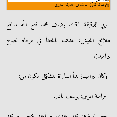
والوصول للمركز الثالث في جدول الدوري
وفي الدقيقة الـ45، يضيف محمد فتح الله مدافع
طلائع الجيش، هدف بالخطأ في مرماه لصالح
بيراميدز.
وكان بيراميدز بدأ المباراة بتشكيل مكون من:
حراسة المرمى: يوسف نادر.
خط الدفاع: محمد حمدي - أحمد فتحي - محمد