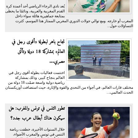
يُعد نادي الرجاء الرياضي أحد أعمدة كرة
القدم المغربية والعربية، ودائمًا ما يحظى
بمتابعة جماهيرية هائلة سواء داخل
المغرب أو خارجه. ومع توالي جولات الدوري المغربي الممتاز هذا الموسم، كثرت
التساؤلات حول...
نجاح باهر لبطولة «أقوى رجل في
العالم» بمشاركة 18 دولة وتألّق
مصري...
اختتمت فعاليات بطولة أقوى رجل في
العالم بنجاح كبير، وذلك بمشاركة
رياضية دولية واسعة ضمّت 18 دولة من
مختلف قارات العالم، في أجواء من التحدي والقوة والإثارة، حيث استضافت أوزبكستان
الحدث العالمي،...
تطور التنس في تونس والمغرب: هل
سيكون هناك أبطال عرب جدد؟
خلال السنوات الأخيرة، خطفت رياضة
التنس في تونس والمغرب الأضواء،