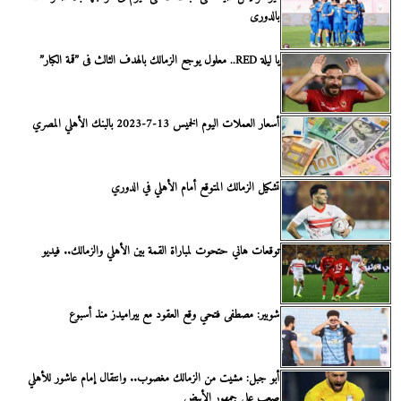
بالدورى
يا ليلة RED.. معلول يوجع الزمالك بالهدف الثالث فى ”قمة الكبار”
أسعار العملات اليوم الخميس 13-7-2023 بالبنك الأهلي المصري
تشكيل الزمالك المتوقع أمام الأهلي في الدوري
توقعات هاني حتحوت لمباراة القمة بين الأهلي والزمالك.. فيديو
شوبير: مصطفى فتحي وقع العقود مع بيراميدز منذ أسبوع
أبو جبل: مشيت من الزمالك مغصوب.. وانتقال إمام عاشور للأهلي
صعب على جمهور الأبيض