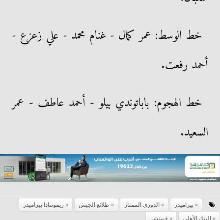
خط الوسط: عمر كمال - غنام محمد - علي زعزع -
أحمد رفعت.
خط الهجوم: باباتوندي بيلو - أحمد عاطف - عمر
السعيد.
بيراميدز
الدوري الممتاز
طلائع الجيش
ريمونتادا بيراميدز
البنك الأهلي
فيوتشر