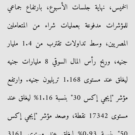
الخميس، نهاية جلسات الأسبوع، بارتفاع جماعي
للمؤشرات مدفوعة بعمليات شراء من المتعاملين
المصريين، وسط تداولات تقترب من 1.4 مليار
جنيه، وربح رأس المال السوقي 8 مليارات جنيه
ليغلق عند مستوى 1.168 تريليون جنيه. وارتفع
مؤشر "إيجي إكس 30" بنسبة 1.16% ليغلق عند
مستوى 17342 نقطة، وصعد مؤشر "إيجي إكس
50" بنسبة 0.93% ليغلق عند مستوى 3161