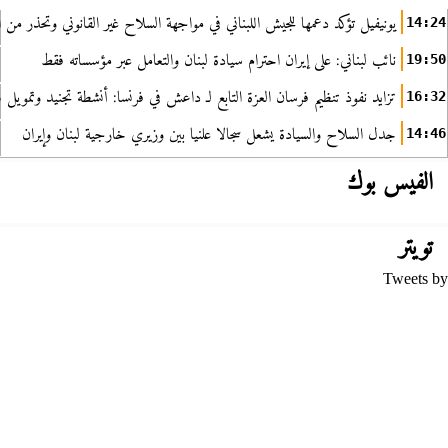
يونيفيل تؤكد دعمها للجيش اللبناني في مواجهة السلاح غير القانوني وتحذر من ا
14:24
نائب لبناني: على إيران احترام سيادة لبنان والتعامل عبر مؤسساته فقط
19:50
تزايد نفوذ تنظيم فرسان العزة التابع لـ داعش في فرنسا: أنشطة تجنيد وتمويل
16:32
جدل السلاح والسيادة يشعل سجالا علنيا بين وزيري خارجية لبنان وإيران
14:46
الفيس بوك
تويتر
Tweets by