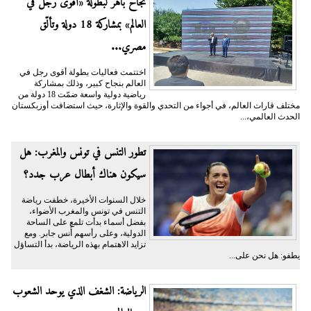
نجاح باهر لبطولة «أقوى رجل في
العالم» بمشاركة 18 دولة وتألّق
مصري...
اختتمت فعاليات بطولة أقوى رجل في
العالم بنجاح كبير، وذلك بمشاركة
رياضية دولية واسعة ضمّت 18 دولة من
مختلف قارات العالم، في أجواء من التحدي والقوة والإثارة، حيث استضافت أوزبكستان
الحدث العالمي،...
تطور التنس في تونس والمغرب: هل
سيكون هناك أبطال عرب جدد؟
خلال السنوات الأخيرة، خطفت رياضة
التنس في تونس والمغرب الأضواء،
بفضل أسماء بدأت تلمع على الساحة
الدولية، وعلى رأسهم أُنس جابر. ومع
تزايد الاهتمام بهذه الرياضة، بدأ التساؤل
يطفو: هل نحن على...
الرياضة: الشغف الذي يوحد الشعوب