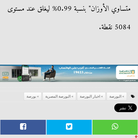
متساوي الأوزان" بنسبة 0.99% ليغلق عند مستوى
5084 نقطة.
البورصة
اخبار البورصة
البورصة المصرية
بورصة
⇧