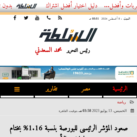
ل...
أفضل اشتراك IPTV بدون تقطيع 2026 – دليل المشاهد العصري
السبت
، 8 أغسطس 2026
05:51 مـ
محمد السعدني
رئيس التحرير
الرئيسية
مصر
تقارير
رياضة
الخميس، 13 يوليو 2023
03:58 مـ
بتوقيت القاهرة
2023-07-13 15:58:45
صعود المؤشر الرئيسى للبورصة بنسبة 1.16% بختام