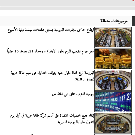
موضوعات متعلقة
ارتفاع جماعى لمؤشرات البورصة بمستهل تعاملات جلسة نهاية الأسبوع
سعر جرام الذهب اليوم يعاود الارتفاع.. و«عيار 21» يصعد 15 جنيهًا
البورصة تربح 5.5 مليار جنيه وتوقف التداول على سهم طاقة عربية
لتجاوز الـ 10%
بورصة المغرب تغلق على انخفاض
إلغاء جميع العمليات المنفذة على أسهم شركة طاقة عربية فى أول يوم
للتدول عليها بالبورصة المصرية