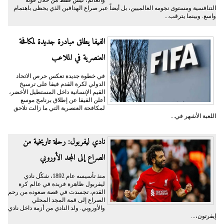
والعالم، ليس فقط من خلال قوته
التنافسية ومستوى نجومه العالميين، بل أيضاً عبر صراع الهدافين الذي يحظى باهتمام
واسع. وبينما يترقب...
الفيفا يطلق مبادرة جديدة لمكافحة
العنصرية في الملاعب
في خطوة جديدة تعكس حرص الاتحاد
الدولي لكرة القدم فيفا على ترسيخ
القيم الإنسانية داخل المستطيل الأخضر،
أعلن الفيفا عن إطلاق برنامج موسع
لمكافحة العنصرية التي ما زالت تلاحق
اللعبة الأشهر في...
نادي ليفربول: رحلة تاريخية من
الصراع إلى المجد الأوروبي
منذ تأسيسه عام 1892، شكّل نادي
ليفربول ظاهرة فريدة في عالم كرة
القدم، تجسدت في قصة صعوده من رحم
الصراع إلى قمة المجد المحلي
والأوروبي. ولد النادي من أزمة داخل نادي
إيفرتون،...