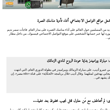
شعل مواقع التواصل الاجتماعي أثناء تأدية مناسك العمرة
د من المسلمين حول العالم على أداء مناسك العمره على مدار العام. فاجأت سمر نديم
صوره لها عبر حسابها الشخصي على موقع التواصل الاجتماعي فيسبوك، من داخل مطار
...
 مباراة بيراميدز بداية عودة الروح لنادي الزمالك
ي عمرو أديب، على مباراة الزمالك وبيراميدز في بطولة الدوري العام، التي انتهت
بالتعادل الإيجابي بهدفين لمثلهما. وقال أديب خلال برنامجه «الحكاية» على قناة «mbc مصر»، إن
ك يشهد في...
وى: لم أتعاطف مع مَن حاول قتل نجيب محفوظ بعد تنفيذ...
 والمفكر محمد سلماوي، إن نجيب محفوظ لم يكن مجرد كاتبا مقتدرا، لكنه كان رمزا