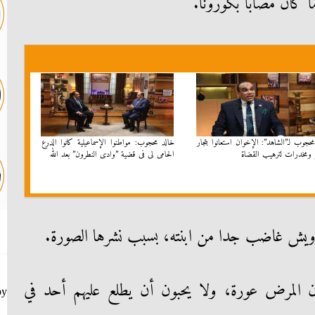
ما كان مصابا بكورونا.
حجوب لـ”الشاهد”: الإخوان استعانوا بتجار
خالد محجوب: مواطنوا الإسماعيلية كانوا الدرع
ومخدرات لترهيب القضاة
الحامى لى فى قضية ”وادى النطرون” بعد الله
رويش غاضب جدا من ابنته، بسبب نشرها الصورة.
ون المرض عورة، ولا يحبون أن يطلع عليهم أحد في
by