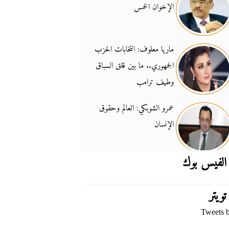
الإخوان الخمس
جدل السلاح والسيادة
14:46
ماريا معلوف: انتخابات الحزب
الجمهوري.. ما بين قلق السباق
وطيف ترامب
عمرو الشوبكي: العالم وحقوق
الإنسان
الفيس بوك
تويتر
Tweets 