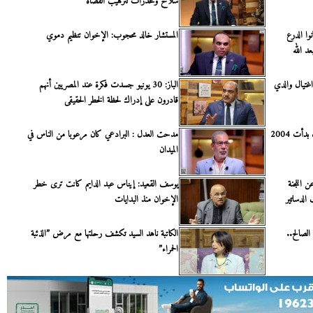
سلاح ومخدرات لترهيب القضاة
وا الدرع
المستشار خالد محجوب: الإخوان تنظيم دموي
د الله
غتيال والدي
الباز: 30 يونيو جسدت فكرة عند المصريين أنهم
قادرون على إدراك لحظة الخطر الحقيقى
خالد محجوب: قضية بيع أراضي سيناء بدأت 2004
مدحت العدل : البرادعي كان مرعوبا من الناس في
الميدان
 اللجنة
يوسف القعيد: إيناس عبد الدايم كانت ترى خطر
الدساتير
الإخوان منذ البدايات
الصالح..
الكاتبة ناهد السيد تكشف رحلتها مع مرض ”الذئبة
الحمراء”