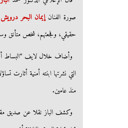
قال الإعلامي الدكتور محمد
الباز
،
صورة الفنان
إيمان البحر درويش
،
حقيقي، وفجعتهم، شخص متأنق وسيم 
وأضاف خلال لايف “البساط أحمد
التي نشرتها ابنته أمنية أثارت تسا
منذ عامين.
وكشف الباز نقلا عن صديق مقر