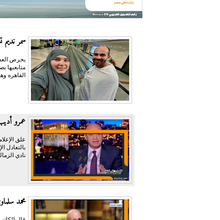
سمر نديم ت
يحرص العدي
متابعيها ب
القاهره وهي
عمرو أديب:
علق الإعلام
نادي الزمال
محمد سلما
قال الكاتب