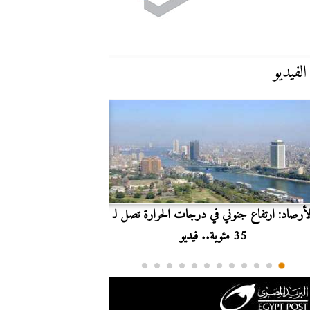
الفيديو
لأرصاد: ارتفاع جنوني في درجات الحرارة تصل لـ
بث مباشر.. مشاهدة مبارا
35 مئوية.. فيديو
الدوري ا