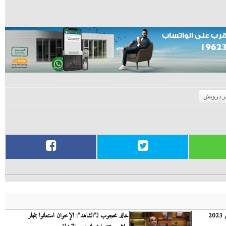
حر درويش
الباز: لا ضرائب جديدة في العام المالي 2023
خالد محجوب لـ”الشاهد”: الإخوان استعانوا بتجار