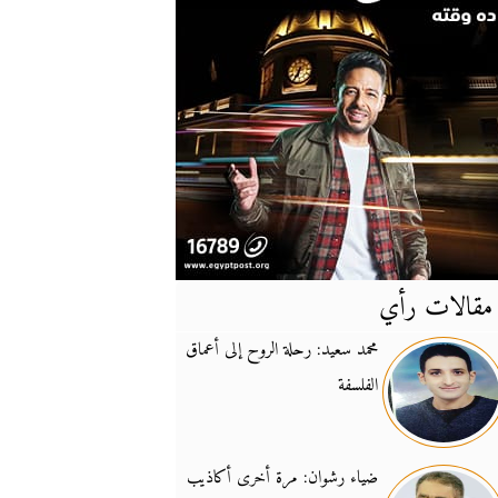
مقالات رأي
آخر
الأخبار
محمد سعيد: رحلة الروح إلى أعماق
الفلسفة
يونيفيل تؤكد دعمها ل
14:24
نائب لبناني: على إير
19:50
ضياء رشوان: مرة أخرى أكاذيب
تزايد نفوذ تنظيم فرس
16:32