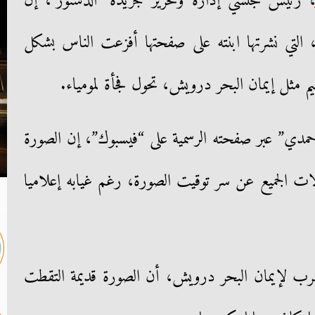
 رئيس مجلسي إدارة وتحرير جريدة "الدستور"، إن
 التي نشرتها ابنته على صفحتها أفزعت الناس بشكل
مثل إيمان البحر درويش، تحول فجأة لمومياء.
ي” عبر صفحته الرسمية على “فيسبوك”، إن الصورة
ؤلات الجميع عن سر توقيت الصورة، رغم غيابه إعلاميا
ب لإيمان البحر درويش، أن الصورة قديمة التقطت