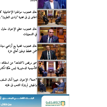
2024
خالد محجوب: مواطنوا الإسماعيلية كان
الحامى لى فى قضية ”وادى النطرون” بع
خالد محجوب: تنظيم الإخوان حاول ا
في التسعينيات
ضمن مخطط توطين أهالي غزة
سمير مرقص لـ”الشاهد” عن استقالته عن
التأسيسية الدستورية: ليس هكذا تُكتب 
”جمعة”: الإخوان خيبوا آمال السلف 
والجيش لم يترك الشعب فى عثرته