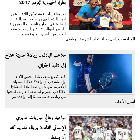
بطولة الجمهورية للجودو 2017
بعد منافسات قوية تمكن اللاعب عمر
أيمن الشبراوي من حصد الميدالية
الذهبية في إطار منافسات الجمهورية
للحودو لمواليد ٢٠١٧ وذلك بعد خوضه
العديد من المباريات. وأقيمت
المنافسات داخل صالة اتحاد الشرطة الرياضي...
ملاعب البادل ,, رياضة حديثة تحتاج
إلى تنفيذ احترافي
كيف يُصنع ملعب بادل يحقق الأداء
والمتانة في آنٍ واحد؟ خلال السنوات
الأخيرة، شهدت رياضة البادل انتشارًا
لافتًا في مصر والمنطقة العربية، لتتحول
من رياضة حديثة نسبيًا إلى واحدة من
أسرع الألعاب...
مواعيد ونتائج مباريات الدوري
الإسباني القادمة وريال مدريد كاد
أن يسقط