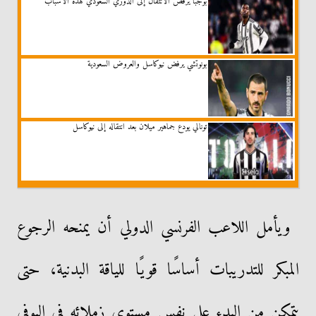
بوجبا يرفض الانتقال إلى الدوري السعودي لهذه الأسباب
بونوتشي يرفض نيوكاسل والعروض السعودية
تونالي يودع جماهير ميلان بعد انتقاله إلى نيوكاسل
ويأمل اللاعب الفرنسي الدولي أن يمنحه الرجوع
المبكر للتدريبات أساسًا قويًا للياقة البدنية، حتى
يتمكن من البدء على نفس مستوى زملائه في اليوفي