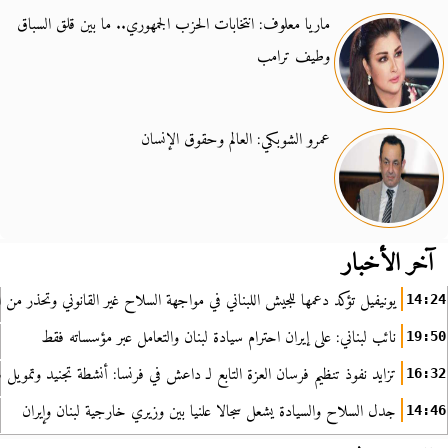
ماريا معلوف: انتخابات الحزب الجمهوري.. ما بين قلق السباق
وطيف ترامب
عمرو الشوبكي: العالم وحقوق الإنسان
آخر الأخبار
يونيفيل تؤكد دعمها للجيش اللبناني في مواجهة السلاح غير القانوني وتحذر من ا
14:24
نائب لبناني: على إيران احترام سيادة لبنان والتعامل عبر مؤسساته فقط
19:50
تزايد نفوذ تنظيم فرسان العزة التابع لـ داعش في فرنسا: أنشطة تجنيد وتمويل
16:32
جدل السلاح والسيادة يشعل سجالا علنيا بين وزيري خارجية لبنان وإيران
14:46