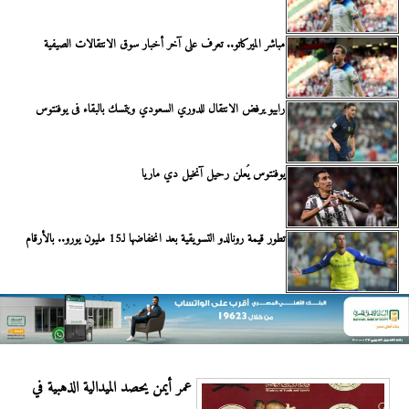
مباشر الميركاتو.. تعرف على آخر أخبار سوق الانتقالات الصيفية
رابيو يرفض الانتقال للدوري السعودي ويتمسك بالبقاء فى يوفنتوس
يوفنتوس يُعلن رحيل آنخيل دي ماريا
تطور قيمة رونالدو التسويقية بعد انخفاضها لـ15 مليون يورو.. بالأرقام
عمر أيمن يحصد الميدالية الذهبية في