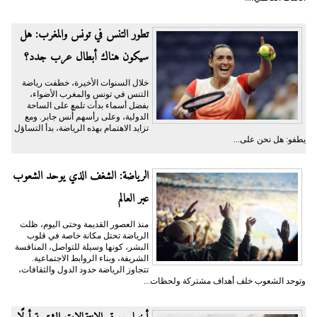
تطور التنس في تونس والمغرب: هل
سيكون هناك أبطال عرب جدد؟
خلال السنوات الأخيرة، خطفت رياضة
التنس في تونس والمغرب الأضواء،
بفضل أسماء بدأت تلمع على الساحة
الدولية، وعلى رأسهم أُنس جابر. ومع
تزايد الاهتمام بهذه الرياضة، بدأ التساؤل
يطفو: هل نحن على...
الرياضة: الشغف الذي يوحد الشعوب
عبر العالم
منذ العصور القديمة وحتى اليوم، ظلت
الرياضة تحتل مكانة خاصة في قلوب
البشر، كونها وسيلة للتواصل، المنافسة
الشريفة، وبناء الروابط الاجتماعية.
تتجاوز الرياضة حدود الدول والثقافات،
وتوحد الشعوب خلف أهداف مشتركة ولحظات...