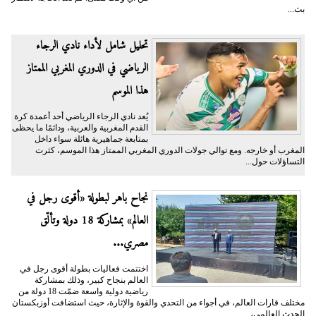
بث...
تحليل شامل لأداء نادي الرجاء
الرياضي في الدوري المغربي الممتاز
هذا الموسم
يُعد نادي الرجاء الرياضي أحد أعمدة كرة
القدم المغربية والعربية، ودائمًا ما يحظى
بمتابعة جماهيرية هائلة سواء داخل
المغرب أو خارجه. ومع توالي جولات الدوري المغربي الممتاز هذا الموسم، كثرت
التساؤلات حول...
نجاح باهر لبطولة «أقوى رجل في
العالم» بمشاركة 18 دولة وتألّق
مصري...
اختتمت فعاليات بطولة أقوى رجل في
العالم بنجاح كبير، وذلك بمشاركة
رياضية دولية واسعة ضمّت 18 دولة من
مختلف قارات العالم، في أجواء من التحدي والقوة والإثارة، حيث استضافت أوزبكستان
الحدث العالمي،...