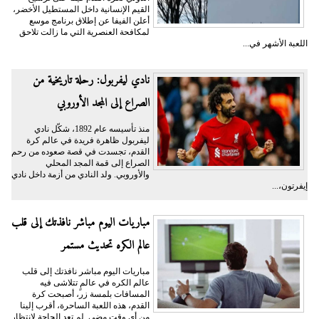
القيم الإنسانية داخل المستطيل الأخضر،
أعلن الفيفا عن إطلاق برنامج موسع
لمكافحة العنصرية التي ما زالت تلاحق
اللعبة الأشهر في...
نادي ليفربول: رحلة تاريخية من
الصراع إلى المجد الأوروبي
منذ تأسيسه عام 1892، شكّل نادي
ليفربول ظاهرة فريدة في عالم كرة
القدم، تجسدت في قصة صعوده من رحم
الصراع إلى قمة المجد المحلي
والأوروبي. ولد النادي من أزمة داخل نادي
إيفرتون،...
مباريات اليوم مباشر نافذتك إلى قلب
عالم الكره تحديث مستمر
مباريات اليوم مباشر نافذتك إلى قلب
عالم الكره في عالمٍ تتلاشى فيه
المسافات بلمسة زر، أصبحت كرة
القدم، هذه اللعبة الساحرة، أقرب إلينا
من أي وقت مضى. لم تعد الحاجة لانتظار