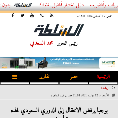
...
أفضل اشتراك IPTV بدون تقطيع 2026 – دليل المشاهد العصري
الخميس
، 6 أغسطس 2026
12:14 مـ
محمد السعدني
رئيس التحرير
الرئيسية
مصر
تقارير
رياضة
الأربعاء، 12 يوليو 2023
01:01 صـ
بتوقيت القاهرة
2023-07-12 01:01:44
بوجبا يرفض الانتقال إلى الدوري السعودي لهذه