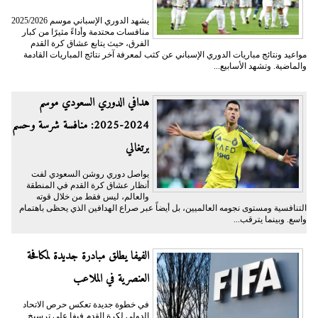
يشهد الدوري الإسباني موسم 2025/2026
منافسات محتدمة وأداءً مثيرًا من كبار
الفرق، حيث يتابع عشاق كرة القدم
مواعيد ونتائج مباريات الدوري الإسباني عن كثب لمعرفة آخر نتائج المباريات القادمة
والماضية. وتشهد الأسابيع...
هدافي الدوري السعودي موسم
2024-2025: منافسة شرسة وحسم
برتغالي
يواصل دوري روشن السعودي لفت
أنظار عشاق كرة القدم في المنطقة
والعالم، ليس فقط من خلال قوته
التنافسية ومستوى نجومه العالميين، بل أيضاً عبر صراع الهدافين الذي يحظى باهتمام
واسع. وبينما يترقب...
الفيفا يطلق مبادرة جديدة لمكافحة
العنصرية في الملاعب
في خطوة جديدة تعكس حرص الاتحاد
الدولي لكرة القدم فيفا على ترسيخ