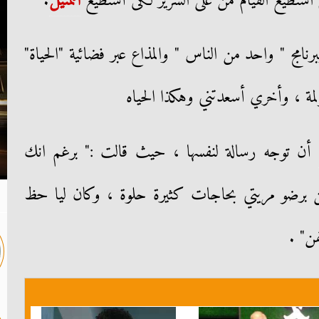
لم استطيع القيام من على السرير لكى أستطيع
التمثيل
.
مج " واحد من الناس " والمذاع عبر فضائية "الحياة"
مة ، وأخري أسعدتني وهكذا الحياه
أن توجه رسالة لنفسها ، حيث قالت :" برغم انك
برضو مريتي بحاجات كثيرة حلوة ، وكان ليا حظ
ن" .