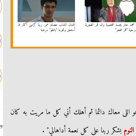
 محمد عنتر يجسد شخصية والد قمر الغجرية
الفنان الشاب عصام عمر: ربنا كرمنى أكثر مما
حية ”قمر الغجر”
أستحق وتجربة ”بالطو” مرعبة
هو اللى معاك دائما ثم أهلك أني كل ما مريت به كان
by
النوم
بشكر ربنا على كل نعمة أداهالي" .