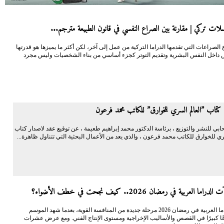
ات تركي | مقارنة بين الصراع النفسي في قانون الطبيعة مترجم...
 الصراعات التي تقدمها الدراما التركية من عمل إلى آخر، لكن أكثر ما يميزها هو قدرتها
داخل النفس البشرية وتقديم التوتر كجزء أساسي من بناء الشخصيات وليس مجرد
كتاب ”العالم السري للخوارق” للكاتب محمد فرعون
ابي للنشر والتوزيع ، برئاسة الدكتور محمد إبراهيم طعيمة ، عن توقيع عقد لاصدار كتاب
ي للخوارق للكاتب محمد فرعون ، والذي يعد من الأعمال البحثية التي تتناول ظاهرة...
ا العربية في رمضان 2026.. كيف نجحت في خطف الأضواء؟
دخلت الدراما العربية في رمضان 2026 مرحلة جديدة من المنافسة القوية، بعدما شهد الموسم
عًا كبيرًا في القصص والأساليب الإخراجية ومستوى الإنتاج الفني. ومع عرض عشرات