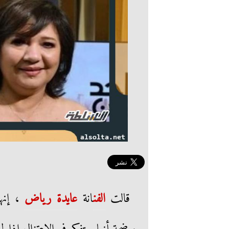
قالت
الفن
انة
عايدة رياض
، إنها