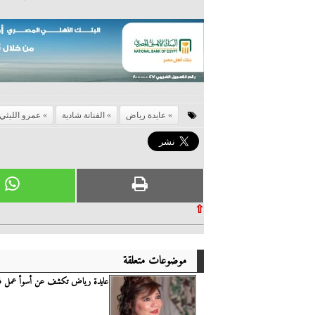
عايدة رياض
الفنانة شادية
عمرو الليثي
⇧
موضوعات متعلقة
عايدة رياض تكشف عن أسوأ عمل فني