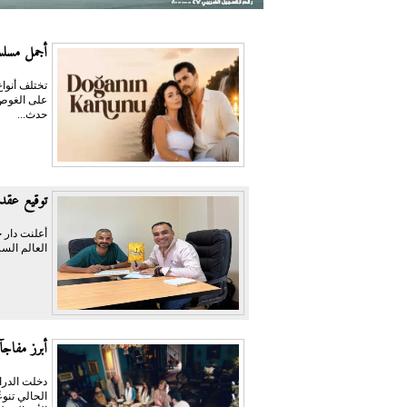
أجمل مسلسل
تختلف أنواع
على الغوص 
حدث...
توقيع عقد 
أعلنت دار ح
العالم السر
أبرز مفاجآت الدرام
الحالي تنو