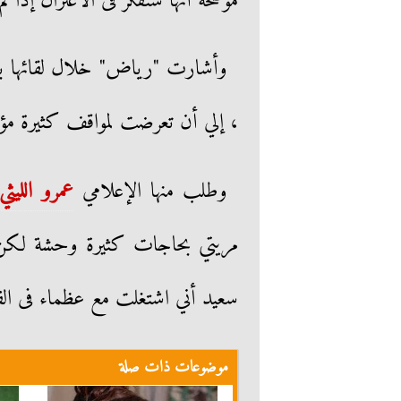
موضحة أنها ستفكر فى الاعتزال إذا 
وأشارت "رياض" خلال لقائها ببرنا
، إلي أن تعرضت لمواقف كثيرة مؤل
وطلب منها الإعلامي
عمرو الليثي
مريتي بحاجات كثيرة وحشة لكن 
سعيد أني اشتغلت مع عظماء فى الف
موضوعات ذات صلة