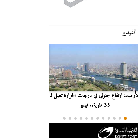
الفيديو
لأرصاد: ارتفاع جنوني في درجات الحرارة تصل لـ
بث مباشر.. مشاهدة مبارا
35 مئوية.. فيديو
الدوري ا