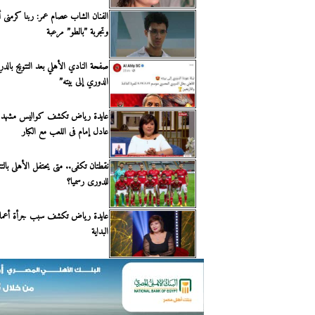
الفنان الشاب عصام عمر: ربنا كرمنى 
وتجربة ”بالطو” مرعبة
صفحة النادي الأهلي بعد التتويج بالدر
الدوري إلى بيته”
عايدة رياض تكشف كواليس مشهد خن
عادل إمام فى اللعب مع الكبار
نقطتان تكفى.. متى يحتفل الأهلى بالتت
للدورى رسميا؟
عايدة رياض تكشف سبب جرأة أعمالها 
البداية