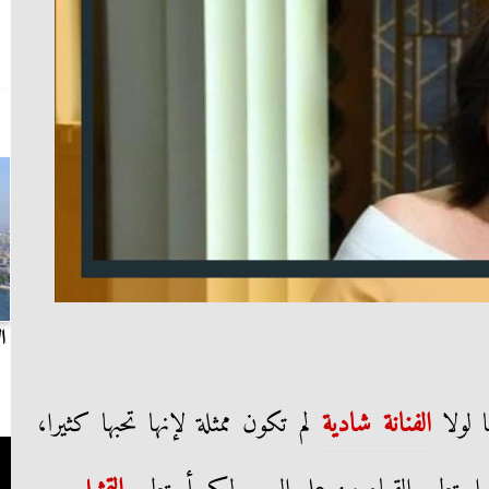
بث مباشر.. مباراة الزمالك وسيراميكا كليوباترا في
ا
الدوري
 لولا
الفنانة شادية
لم تكون ممثلة لإنها تحبها كثيرا،