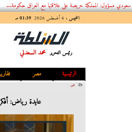
 المملكة حريصة على علاقتها مع العراق حكومة...
الخميس
، 6 أغسطس 2026
01:39 مـ
محمد السعدني
رئيس التحرير
الرئيسية
مصر
تقارير
فن
2023-07-11 02:06:37
عايدة رياض: أفكر ف