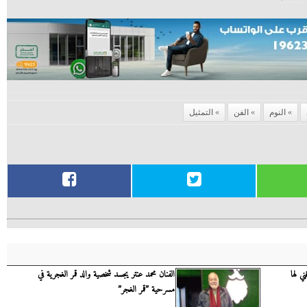
النوم
الفن
التمثيل
 لها
الفنان محمد عنتر يجسد شخصية والد قمر الغجرية في
مسرحية ”قمر الغجر”