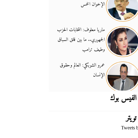
الإخوان الخمس
جدل السلاح والسيادة
14:46
ماريا معلوف: انتخابات الحزب
الجمهوري.. ما بين قلق السباق
وطيف ترامب
عمرو الشوبكي: العالم وحقوق
الإنسان
الفيس بوك
تويتر
Tweets 