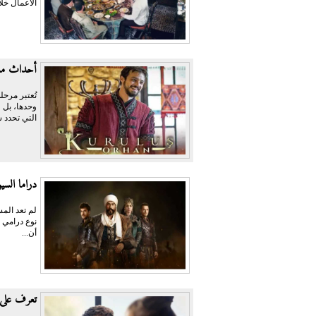
الأعمال خلا
أحداث مسل
تُعتبر مرحل
وحدها، بل 
التي تحدد 
دراما الس
لم تعد المس
نوع درامي ق
أن...
تعرف على 