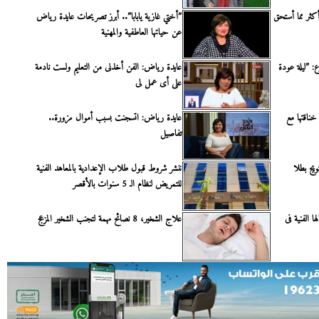
أكثر مما أستحق
”أختي غازية يابابا”.. أبرز تصريحات عايدة رياض
عن حياتها العاطفية والمهنية
ع: ”ليلة عودة
عايدة رياض: الفن أخذنى من التعليم ولست نادمة
على أى عمل لى
اقتها مع
عايدة رياض: اتسجنت بسبب أموال مزورة..
تفاصيل
ويج بطلا
ننشر شروط قبول طلاب الإعدادية بالمعاهد الفنية
للتمريض لنظام الـ 5 سنوات بالأقصر
الفنية فى
علاج الشخير، 8 نصائح مهمة لتجنب الشخير المزعج