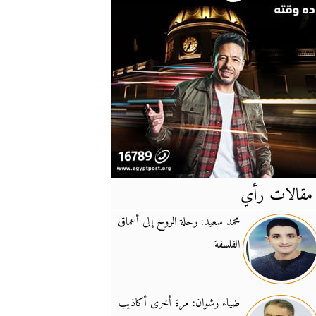
مقالات رأي
آخر
الأخبار
محمد سعيد: رحلة الروح إلى أعماق
الفلسفة
يونيفيل تؤكد دعمها ل
14:24
نائب لبناني: على إير
19:50
ضياء رشوان: مرة أخرى أكاذيب
تزايد نفوذ تنظيم فرس
16:32