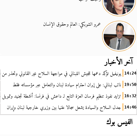
عمرو الشوبكي: العالم وحقوق الإنسان
آخر الأخبار
يونيفيل تؤكد دعمها للجيش اللبناني في مواجهة السلاح غير القانوني وتحذر من ا
14:24
نائب لبناني: على إيران احترام سيادة لبنان والتعامل عبر مؤسساته فقط
19:50
تزايد نفوذ تنظيم فرسان العزة التابع لـ داعش في فرنسا: أنشطة تجنيد وتمويل
16:32
جدل السلاح والسيادة يشعل سجالا علنيا بين وزيري خارجية لبنان وإيران
14:46
الفيس بوك