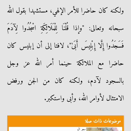
ولكنه كان حاضرا للأمر الإلهي، مستشهدا بقول الله
سبحانه وتعالى: "وإذا قُلْنَا لِلْمَلَائِكَةِ اسْجُدُوا لِآدَمَ
فَسَجَدُوا إِلَّا إِبْلِيسَ أَبَىٰ"، لافتا إلى أن إبليس كان
حاضرا مع الملائكة حينما أمر الله عز وجل
بالسجود لآدم، ولكنه كان من الجن ورفض
الامتثال لأوامر الله، وأبى واستكبر.
موضوعات ذات صلة
سعر ال