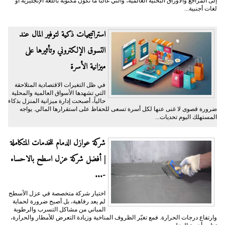
إلى المراجع والأوراق البحثية العالمية، والتي غالباً ما تكون مكتوبة باللغة الإنجليزية أو
لغات أجنبية...
​استراتيجيات ذكية لتوفير المال عند
التسوق الإلكتروني وتأثيرها على
ميزانية الأسرة
​في ظل التغيرات الاقتصادية المتلاحقة
التي تشهدها الأسواق العالمية والمحلية
حالياً، أصبحت إدارة ميزانية المنزل بذكاء
ضرورة قصوى لا غنى عنها لكل أسرة تسعى للحفاظ على استقرارها المالي. يواجه
المستهلك اليوم تحديات...
شركة عوازل الدمام للخدمات المتكاملة
| أفضل شركة عزل اسطح بالاحساء
-...
اختيار شركة متخصصة في عزل الأسطح
لم يعد رفاهية، بل أصبح ضرورة لحماية
المباني من مشاكل التسرب والرطوبة
وارتفاع درجات الحرارة. فمع تغيّر الظروف المناخية وزيادة التعرض للأمطار والحرارة،