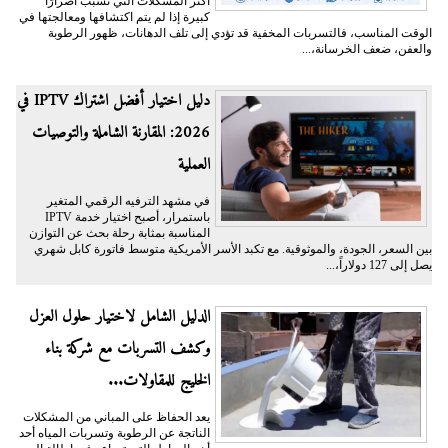
أكثر المشكلات التي تسبب أضرارًا
كبيرة إذا لم يتم اكتشافها ومعالجتها في
الوقت المناسب، فالتسربات المخفية قد تؤدي إلى تلف الدهانات، ظهور الرطوبة
والعفن، ضعف الخرسانة،...
دليل اختيار أفضل اشتراك IPTV في
2026: المقارنة الشاملة والتوصيات
العملية
في مشهد الترفيه الرقمي المتغير
باستمرار، أصبح اختيار خدمة IPTV
المناسبة بمثابة رحلة بحث عن التوازن
بين السعر، الجودة، والموثوقية. مع تكبد الأسر الأمريكية متوسط فاتورة كابل شهري
يصل إلى 127 دولاراً،...
الدليل الشامل لاختيار حلول العزل
وكشف التسربات مع شركة بناء
الخليج للمقاولات...
يعد الحفاظ على المباني من المشكلات
الناتجة عن الرطوبة وتسربات المياه أحد