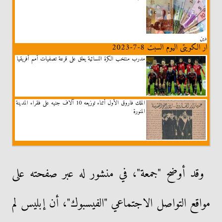
دين
ار الكويتى اليوم السبت 8-7-2023
مدرب منتخب الكرة النسائية يعلق على قرعة تصفيات أمم أفريقيا
الملك فاروق الأول أثناء توزيعه 10 آلاف جنيه على فقراء المدينة
المنورة
وقد أوضح "جمعة"، في منشور له عبر صفحته على
مواقع التواصل الاجتماعي "الفيسبوك"، أن إبليس لم