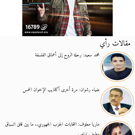
مقالات رأي
محمد سعيد: رحلة الروح إلى أعماق الفلسفة
ضياء رشوان: مرة أخرى أكاذيب الإخوان الخمس
ماريا معلوف: انتخابات الحزب الجمهوري.. ما بين قلق السباق
وطيف ترامب