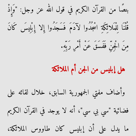
بنصًا من القرآن الكريم في قول الله عز وجل: "وَإِذْ
قُلْنَا لِلْمَلائِكَةِ اسْجُدُوا لآدَمَ فَسَجَدُوا إِلا إِبْلِيسَ كَانَ
مِنَ الْجِنِّ فَفَسَقَ عَنْ أَمْرِ رَبِّهِ.
هل إبليس من الجن أم الملائكة
وأضاف مفتي الجمهورية السابق، خلال لقائه على
فضائية "سي بي سي"، أنه لا يوجد في القرآن الكريم
ما يدل على أن إبليس كان طاووس الملائكة،