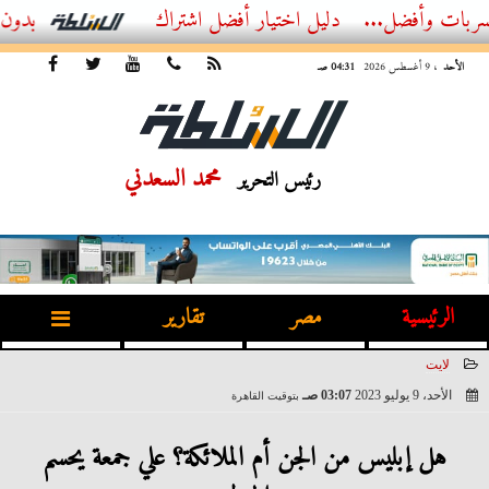
ضل...
أفضل اشتراك IPTV بدون تقطيع 2026 – دليل المشاهد العصري
الأحد
، 9 أغسطس 2026
04:31 صـ
محمد السعدني
رئيس التحرير
الرئيسية
مصر
تقارير
لايت
الأحد، 9 يوليو 2023
03:07 صـ
بتوقيت القاهرة
2023-07-09 03:07:46
هل إبليس من الجن أم الملائكة؟ علي جمعة يحسم