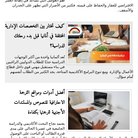
أهم العوامل التي تساعد في إطالة العمر
الافتراضي للعقار والحفاظ على قيمته. فكثير من الأضرار التي تظهر على الجدران
والأسقف...
كيف تختار بين التخصصات الإدارية
المختلفة في ألمانيا قبل بدء رحلتك
الدراسية؟
تُعد ألمانيا واحدة من أكثر الوجهات
الدراسية جذبًا للطلاب الدوليين الراغبين
في بناء مستقبل مهني قوي داخل قطاع
الأعمال والإدارة. ومع تنوع البرامج الأكاديمية المتاحة، يجد الكثير من الطلاب أنفسهم
أمام سؤال...
أفضل أدوات ومواقع الترجمة
الاحترافية للنصوص والمستندات
الأجنبية لترجمتها بكفاءة
يعتمد نجاح البحث الأكاديمي والدراسة
الجامعية في عصرنا الحالي على مدى
قدرة الطالب أو الباحث على الوصول