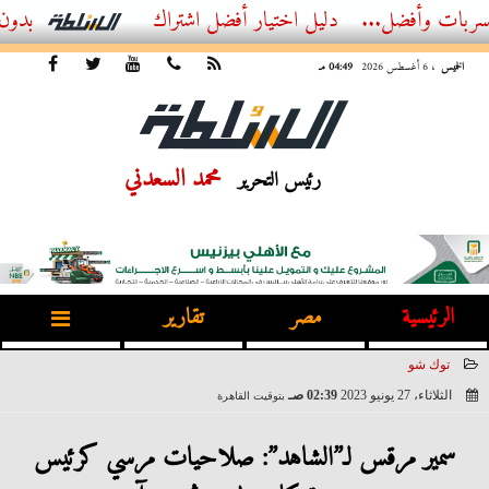
ل...
أفضل اشتراك IPTV بدون تقطيع 2026 – دليل المشاهد العصري
الخميس
، 6 أغسطس 2026
04:49 مـ
محمد السعدني
رئيس التحرير
الرئيسية
مصر
تقارير
توك شو
الثلاثاء، 27 يونيو 2023
02:39 صـ
بتوقيت القاهرة
2023-06-27 02:39:37
سمير مرقس لـ”الشاهد”: صلاحيات مرسي كرئيس