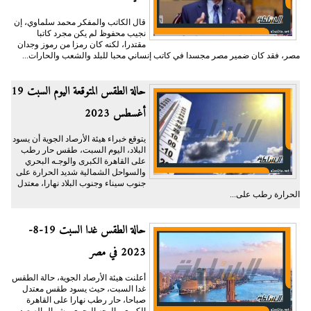
قال الكاتب والمفكر محمد سلماوي، إن
نجيب محفوظ لم يكن مجرد كاتبا
مقتدرا، لكنه كان رمزا من رموز وجدان
مصر، فقد كان ضمير مصر مجسدا في كاتب إنساني محبا للبلد والشعب والحارات...
حالة الطقس المتوقعة اليوم السبت 19
أغسطس 2023
يتوقع خبراء هيئة الأرصاد الجوية أن يسود
البلاد، اليوم السبت، طقس حار رطب
على القاهرة الكبرى والوجـه البحري
والسواحل الشمالية شديد الحرارة على
جنوب سيناء وجنوب البلاد نهارا، معتدل
الحرارة رطب على...
حالة الطقس غدا السبت 19-8-
2023 في مصر
أعلنت هيئة الأرصاد الجوية، حالة الطقس
غدا السبت، حيث يسود طقس معتدل
صباحا، حار رطب نهارا على القاهرة