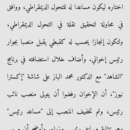
اختاره ليكون مساعدا له للتحول الديمقراطي، ووافق
في محاولة لتحقيق نقلة في التحول الديمقراطي،
ولتكون إنجازا يحسب له كقبطي يقبل منصبا بجوار
رئيس إخواني. وأضاف خلال استضافته في برنامج
"الشاهد" مع الدكتور محمد الباز على شاشة "إكسترا
نيوز"، أن الإخوان رفضوا أن يتولى منصب نائب
رئيس، وتم تخفيف المنصب إلى "مساعد رئيس"
وهو بمثابة مساعد رئيس وزراء. وأوضح أن مرسي