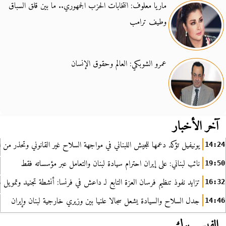
ماريا معلوف: انتخابات الحزب الجمهوري.. ما بين قلق السباق
وطيف ترامب
عمرو الشوبكي: العالم وحقوق الإنسان
آخر الأخبار
يونيفيل تؤكد دعمها للجيش اللبناني في مواجهة السلاح غير القانوني وتحذر من ا
14:24
نائب لبناني: على إيران احترام سيادة لبنان والتعامل عبر مؤسساته فقط
19:50
تزايد نفوذ تنظيم فرسان العزة التابع لـ داعش في فرنسا: أنشطة تجنيد وتمويل
16:32
جدل السلاح والسيادة يشعل سجالا علنيا بين وزيري خارجية لبنان وإيران
14:46
الفيس بوك