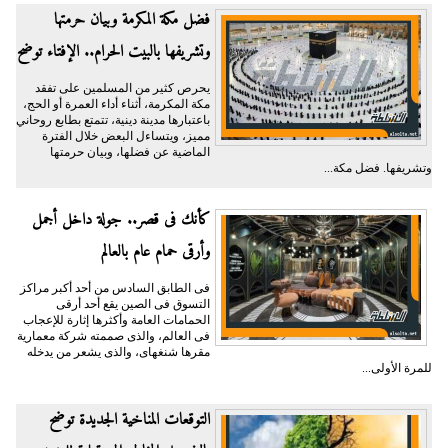
فضل مكة المكرمة وبيان حرمتها
وتشريفها بالبيت الحرام.. الإفتاء توضح
يحرص كثير من المسلمين على تفقد
مكة المكرمة، أثناء أداء العمرة أو الحج،
باعتبارها مدينة دينية، تتمتع بطابع روحاني
مميز، ويتساءل البعض خلال الفترة
الماضية عن فضلها، وبيان حرمتها
وتشريفها. فضل مكة...
كأنك فى قصر.. جولة داخل أجمل
وأرقى حمام عام بالعالم
فى الطابق السادس من أحد أكبر مراكز
التسوق فى الصين يقع أحد أرقى
الحمامات العامة وأكثرها إثارة للإعجاب
فى العالم، والذى صممته شركة معمارية
مقرها شنغهاى، والذى يشعر من يدخله
للمرة الأولى...
التوقعات المناخية الجديدة توضح