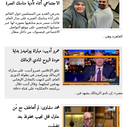
الاجتماعي أثناء تأدية مناسك العمرة
يحرص العديد من المسلمين حول العالم
على أداء مناسك العمره على مدار العام.
فاجأت سمر نديم متابعيها بصوره لها عبر
حسابها الشخصي على موقع التواصل
الاجتماعي فيسبوك، من داخل مطار
القاهره وهي...
عمرو أديب: مباراة بيراميدز بداية
عودة الروح لنادي الزمالك
علق الإعلامي عمرو أديب، على مباراة
الزمالك وبيراميدز في بطولة الدوري
العام، التي انتهت بالتعادل الإيجابي
بهدفين لمثلهما. وقال أديب خلال
برنامجه «الحكاية» على قناة «mbc
مصر»، إن نادي الزمالك يشهد في...
محمد سلماوى: لم أتعاطف مع مَن
حاول قتل نجيب محفوظ بعد
تنفيذ...