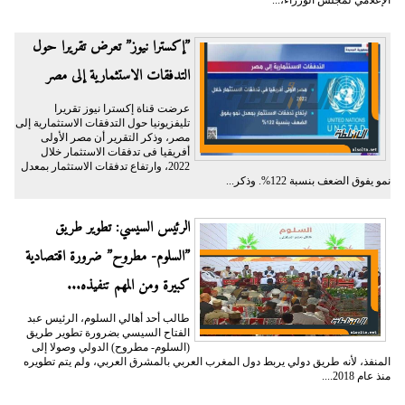
الإعلامي لمجلس الوزراء،...
”إكسترا نيوز” تعرض تقريرا حول
التدفقات الاستثمارية إلى مصر
عرضت قناة إكسترا نيوز تقريرا
تليفزيونيا حول التدفقات الاستثمارية إلى
مصر، وذكر التقرير أن مصر الأولى
أفريقيا فى تدفقات الاستثمار خلال
2022، وارتفاع تدفقات الاستثمار بمعدل
نمو يفوق الضعف بنسبة 122%. وذكر...
الرئيس السيسي: تطوير طريق
”السلوم- مطروح” ضرورة اقتصادية
كبيرة ومن المهم تنفيذه...
طالب أحد أهالي السلوم، الرئيس عبد
الفتاح السيسي بضرورة تطوير طريق
(السلوم- مطروح) الدولي وصولا إلى
المنفذ، لأنه طريق دولي يربط دول المغرب العربي بالمشرق العربي، ولم يتم تطويره
منذ عام 2018....