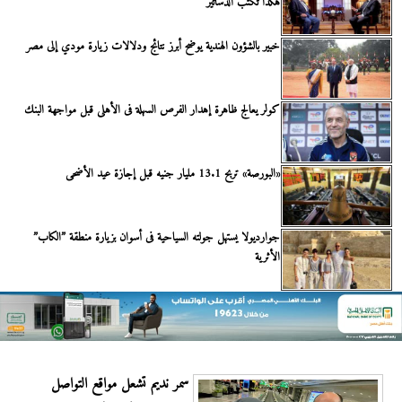
هكذا تُكتب الدساتير
خبير بالشؤون الهندية يوضح أبرز نتائج ودلالات زيارة مودي إلى مصر
كولر يعالج ظاهرة إهدار الفرص السهلة فى الأهلى قبل مواجهة البنك
«البورصة» تربح 13.1 مليار جنيه قبل إجازة عيد الأضحى
جوارديولا يستهل جولته السياحية فى أسوان بزيارة منطقة ”الكاب”
الأثرية
سمر نديم تشعل مواقع التواصل