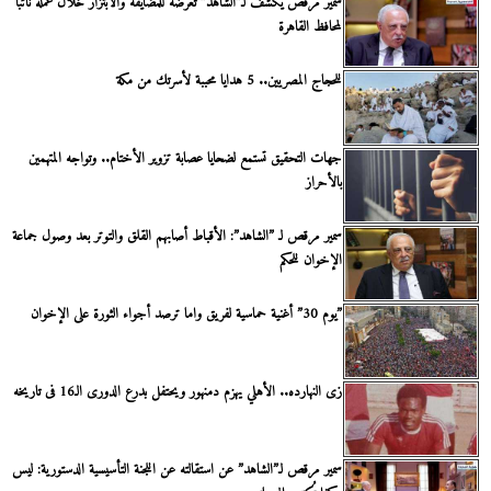
سمير مرقص يكشف لـ”الشاهد” تعرضه للمضايقة والابتزاز خلال عمله نائبا
لمحافظ القاهرة
للحجاج المصريين.. 5 هدايا محببة لأسرتك من مكة
جهات التحقيق تستمع لضحايا عصابة تزوير الأختام.. وتواجه المتهمين
بالأحراز
سمير مرقص لـ ”الشاهد”: الأقباط أصابهم القلق والتوتر بعد وصول جماعة
الإخوان للحكم
”يوم 30” أغنية حماسية لفريق واما ترصد أجواء الثورة على الإخوان
زى النهارده.. الأهلي يهزم دمنهور ويحتفل بدرع الدورى الـ16 فى تاريخه
سمير مرقص لـ”الشاهد” عن استقالته عن اللجنة التأسيسية الدستورية: ليس