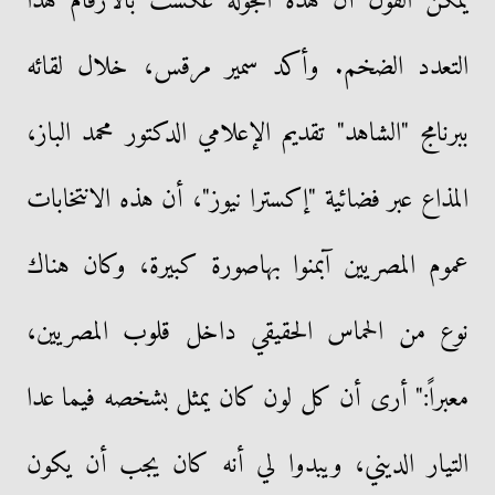
يمكن القول أن هذه الجولة عكست بالأرقام هذا
التعدد الضخم. وأكد سمير مرقس، خلال لقائه
ببرنامج "الشاهد" تقديم الإعلامي الدكتور محمد الباز،
المذاع عبر فضائية "إكسترا نيوز"، أن هذه الانتخابات
عموم المصريين آبمنوا بهاصورة كبيرة، وكان هناك
نوع من الحماس الحقيقي داخل قلوب المصريين،
معبراً:" أرى أن كل لون كان يمثل بشخصه فيما عدا
التيار الديني، ويبدوا لي أنه كان يجب أن يكون