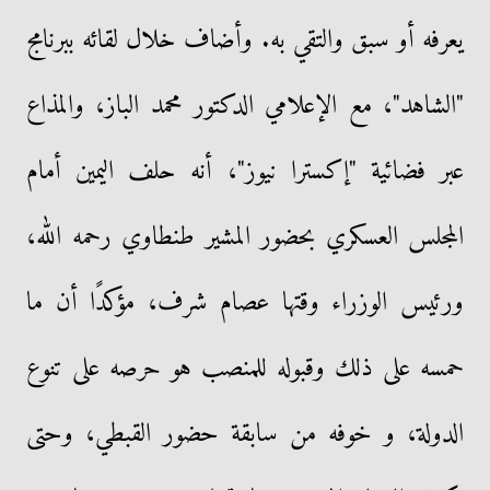
يعرفه أو سبق والتقي به. وأضاف خلال لقائه ببرنامج
"الشاهد"، مع الإعلامي الدكتور محمد الباز، والمذاع
عبر فضائية "إكسترا نيوز"، أنه حلف اليمين أمام
المجلس العسكري بحضور المشير طنطاوي رحمه الله،
ورئيس الوزراء وقتها عصام شرف، مؤكدًا أن ما
حمسه على ذلك وقبوله للمنصب هو حرصه على تنوع
الدولة، و خوفه من سابقة حضور القبطي، وحتى