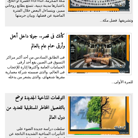
مكة المكرمة، أثناء أداء العمرة أو الحج،
باعتبارها مدينة دينية، تتمتع بطابع روحاني
مميز، ويتساءل البعض خلال الفترة
الماضية عن فضلها، وبيان حرمتها
وتشريفها. فضل مكة...
كأنك فى قصر.. جولة داخل أجمل
وأرقى حمام عام بالعالم
فى الطابق السادس من أحد أكبر مراكز
التسوق فى الصين يقع أحد أرقى
الحمامات العامة وأكثرها إثارة للإعجاب
فى العالم، والذى صممته شركة معمارية
مقرها شنغهاى، والذى يشعر من يدخله
للمرة الأولى...
التوقعات المناخية الجديدة توضح
بالتفصيل المخاطر المستقبلية للعديد من
دول العالم
سلطت دراسة جديدة الضوء على
التأثيرات المناخية الشديدة الناتجة عن