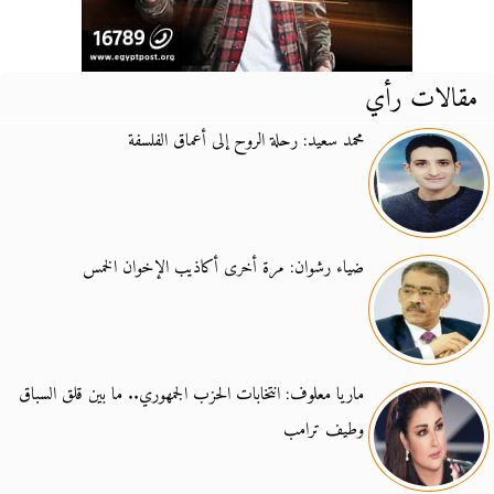
مقالات رأي
محمد سعيد: رحلة الروح إلى أعماق الفلسفة
ضياء رشوان: مرة أخرى أكاذيب الإخوان الخمس
ماريا معلوف: انتخابات الحزب الجمهوري.. ما بين قلق السباق
وطيف ترامب