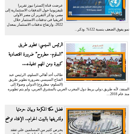
عرضت قناة إكسترا نيوز تقريرا
تليفزيونيا حول التدفقات الاستثمارية إلى
مصر، وذكر التقرير أن مصر الأولى
أفريقيا فى تدفقات الاستثمار خلال
2022، وارتفاع تدفقات الاستثمار بمعدل
نمو يفوق الضعف بنسبة 122%. وذكر...
الرئيس السيسي: تطوير طريق
”السلوم- مطروح” ضرورة اقتصادية
كبيرة ومن المهم تنفيذه...
طالب أحد أهالي السلوم، الرئيس عبد
الفتاح السيسي بضرورة تطوير طريق
(السلوم- مطروح) الدولي وصولا إلى
المنفذ، لأنه طريق دولي يربط دول المغرب العربي بالمشرق العربي، ولم يتم تطويره
منذ عام 2018....
فضل مكة المكرمة وبيان حرمتها
وتشريفها بالبيت الحرام.. الإفتاء توضح
يحرص كثير من المسلمين على تفقد