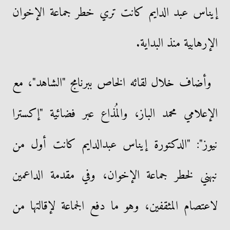
إيناس عبد الدايم كانت تري خطر جماعة الإخوان
الإرهابية منذ البداية.
وأضاف خلال لقائه الخاص ببرنامج "الشاهد"، مع
الإعلامي محمد الباز، والمُذاع عبر فضائية "إكسترا
نيوز": "الدكتورة إيناس عبدالدايم كانت أول من
نبهني لخطر جماعة الإخوان، وفي مقدمة الداعمين
لاعتصام المثقفين، وهو ما دفع الجماعة لإقالتها من