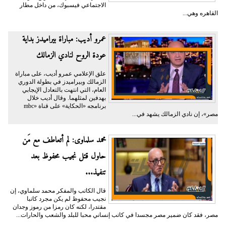
الاجتماعي فيسبوك، من داخل مطار
القاهره وهي...
عمرو أديب: مباراة بيراميدز بداية
عودة الروح لنادي الزمالك
علق الإعلامي عمرو أديب، على مباراة
الزمالك وبيراميدز في بطولة الدوري
العام، التي انتهت بالتعادل الإيجابي
بهدفين لمثلهما. وقال أديب خلال
برنامجه «الحكاية» على قناة «mbc
مصر»، إن نادي الزمالك يشهد في...
محمد سلماوى: لم أتعاطف مع مَن
حاول قتل نجيب محفوظ بعد
تنفيذ...
قال الكاتب والمفكر محمد سلماوي، إن
نجيب محفوظ لم يكن مجرد كاتبا
مقتدرا، لكنه كان رمزا من رموز وجدان
مصر، فقد كان ضمير مصر مجسدا في كاتب إنساني محبا للبلد والشعب والحارات...