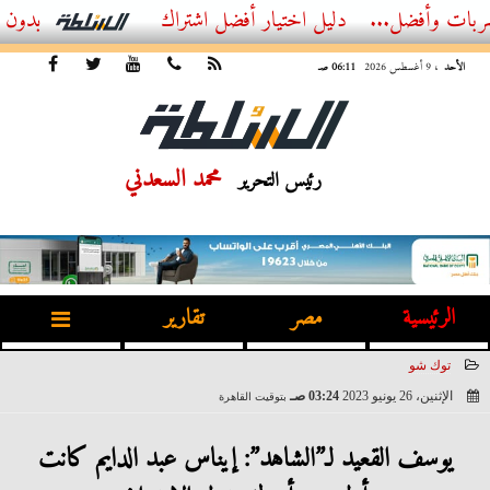
ضل...
أفضل اشتراك IPTV بدون تقطيع 2026 – دليل المشاهد العصري
الأحد
، 9 أغسطس 2026
06:11 صـ
محمد السعدني
رئيس التحرير
الرئيسية
مصر
تقارير
توك شو
الإثنين، 26 يونيو 2023
03:24 صـ
بتوقيت القاهرة
2023-06-26 03:24:38
يوسف القعيد لـ”الشاهد”: إيناس عبد الدايم كانت