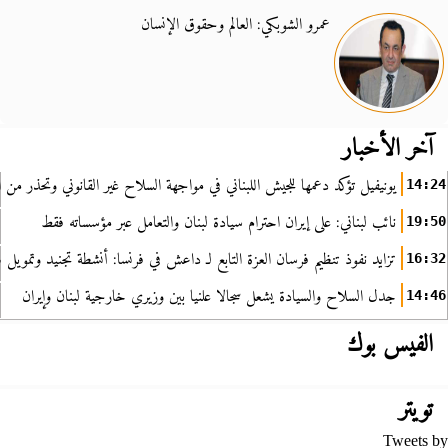
عمرو الشوبكي: العالم وحقوق الإنسان
آخر الأخبار
يونيفيل تؤكد دعمها للجيش اللبناني في مواجهة السلاح غير القانوني وتحذر من ا
14:24
نائب لبناني: على إيران احترام سيادة لبنان والتعامل عبر مؤسساته فقط
19:50
تزايد نفوذ تنظيم فرسان العزة التابع لـ داعش في فرنسا: أنشطة تجنيد وتمويل
16:32
جدل السلاح والسيادة يشعل سجالا علنيا بين وزيري خارجية لبنان وإيران
14:46
الفيس بوك
تويتر
Tweets by