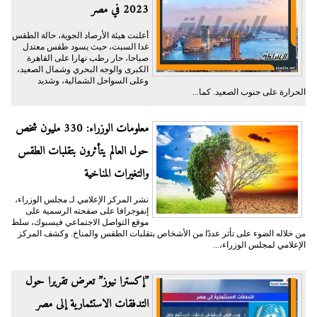
2023 في مصر
أعلنت هيئة الأرصاد الجوية، حالة الطقس
غدا السبت، حيث يسود طقس معتدل
صباحا، حار رطب نهارا على القاهرة
الكبرى والوجه البحري وشمال الصعيد،
وعلى السواحل الشمالية، وشديد
الحرارة على جنوب الصعيد. كما...
معلومات الوزراء: 330 مليون شخص
حول العالم يتأثرون بتقلبات الطقس
والتغيرات المناخية
نشر المركز الإعلامي لـ مجلس الوزراء،
إنفوجرافا على صفحته الرسمية على
موقع التواصل الاجتماعي فيسبوك، سلط
من خلاله الضوء على تأثر عددًا من الأشخاص بتقلبات الطقس والمناخ. وكشف المركز
الإعلامي لمجلس الوزراء،...
”إكسترا نيوز” تعرض تقريرا حول
التدفقات الاستثمارية إلى مصر