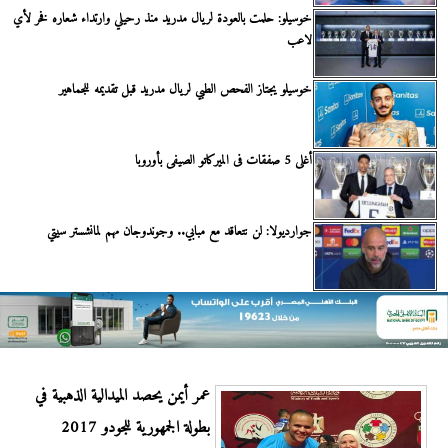
خوسيلو: حلمت بالعودة لريال مدريد منذ رحيلي وارتداء شعاره فخر لأي
لاعب
خوسيلو يجتاز الفحص الطبي لريال مدريد قبل تقديمه للجماهير
أغلى 5 صفقات فى الميركاتو الصيفى بأوروبا
جوارديولا: لن نتعاقد مع مبابي.. وجوندوجان مهم لمانشستر سيتي
عمر أيمن يحصد الميدالية الذهبية في
بطولة الجمهورية للجودو 2017