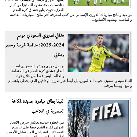
منافسات محتدمة وأداءً مثيرًا من كبار
الفرق، حيث يتابع عشاق كرة القدم
مواعيد ونتائج مباريات الدوري الإسباني عن كثب لمعرفة آخر نتائج المباريات القادمة
والماضية. وتشهد الأسابيع...
هدافي الدوري السعودي موسم
2024-2025: منافسة شرسة وحسم
برتغالي
يواصل دوري روشن السعودي لفت
أنظار عشاق كرة القدم في المنطقة
والعالم، ليس فقط من خلال قوته
التنافسية ومستوى نجومه العالميين، بل أيضاً عبر صراع الهدافين الذي يحظى باهتمام
واسع. وبينما يترقب...
الفيفا يطلق مبادرة جديدة لمكافحة
العنصرية في الملاعب
في خطوة جديدة تعكس حرص الاتحاد
الدولي لكرة القدم فيفا على ترسيخ
القيم الإنسانية داخل المستطيل الأخضر،
أعلن الفيفا عن إطلاق برنامج موسع