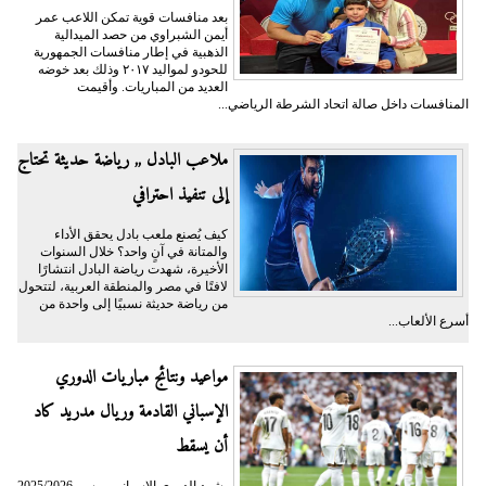
بعد منافسات قوية تمكن اللاعب عمر
أيمن الشبراوي من حصد الميدالية
الذهبية في إطار منافسات الجمهورية
للحودو لمواليد ٢٠١٧ وذلك بعد خوضه
العديد من المباريات. وأقيمت
المنافسات داخل صالة اتحاد الشرطة الرياضي...
ملاعب البادل ,, رياضة حديثة تحتاج
إلى تنفيذ احترافي
كيف يُصنع ملعب بادل يحقق الأداء
والمتانة في آنٍ واحد؟ خلال السنوات
الأخيرة، شهدت رياضة البادل انتشارًا
لافتًا في مصر والمنطقة العربية، لتتحول
من رياضة حديثة نسبيًا إلى واحدة من
أسرع الألعاب...
مواعيد ونتائج مباريات الدوري
الإسباني القادمة وريال مدريد كاد
أن يسقط
يشهد الدوري الإسباني موسم 2025/2026