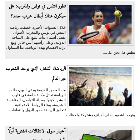
تطور التنس في تونس والمغرب: هل
سيكون هناك أبطال عرب جدد؟
خلال السنوات الأخيرة، خطفت رياضة
التنس في تونس والمغرب الأضواء،
بفضل أسماء بدأت تلمع على الساحة
الدولية، وعلى رأسهم أُنس جابر. ومع
تزايد الاهتمام بهذه الرياضة، بدأ التساؤل
يطفو: هل نحن على...
الرياضة: الشغف الذي يوحد الشعوب
عبر العالم
منذ العصور القديمة وحتى اليوم، ظلت
الرياضة تحتل مكانة خاصة في قلوب
البشر، كونها وسيلة للتواصل، المنافسة
الشريفة، وبناء الروابط الاجتماعية.
تتجاوز الرياضة حدود الدول والثقافات،
وتوحد الشعوب خلف أهداف مشتركة ولحظات...
أخبار سوق الانتقالات الشتوية أولًا