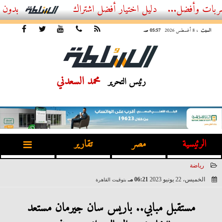
ل...
أفضل اشتراك IPTV بدون تقطيع 2026 – دليل المشاهد العصري
السبت
، 8 أغسطس 2026
05:57 صـ
محمد السعدني
رئيس التحرير
الرئيسية
مصر
تقارير
رياضة
الخميس، 22 يونيو 2023
06:21 مـ
بتوقيت القاهرة
2023-06-22 18:21:34
مستقبل مبابي.. باريس سان جيرمان مستعد