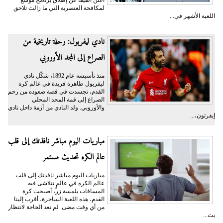
لمكافحة العنصرية التي ما زالت تلاحق
اللعبة الأشهر في...
نادي ليفربول: رحلة تاريخية من
الصراع إلى المجد الأوروبي
منذ تأسيسه عام 1892، شكّل نادي
ليفربول ظاهرة فريدة في عالم كرة
القدم، تجسدت في قصة صعوده من رحم
الصراع إلى قمة المجد المحلي
والأوروبي. ولد النادي من أزمة داخل نادي
إيفرتون،...
مباريات اليوم مباشر نافذتك إلى قلب
عالم الكره تحديث مستمر
مباريات اليوم مباشر نافذتك إلى قلب
عالم الكره في عالمٍ تتلاشى فيه
المسافات بلمسة زر، أصبحت كرة
القدم، هذه اللعبة الساحرة، أقرب إلينا
من أي وقت مضى. لم تعد الحاجة لانتظار
بث...