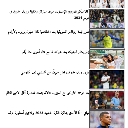
كلاسيكو الدورى الإسبانى.. موعد مباراتى برشلونة وريال مدريد فى
موسم 2024
تطور قيمة رونالدو التسويقية بعد انخفاضها لـ15 مليون يورو.. بالأرقام
نيمار يعتذر لصديقته بعد خيانته لها مع فتاة أخرى منذ أيام
تقرير: ريال مدريد يرفض عرضًا من تشيلسي لضم تشاوميني
بعد موسمه التاريخى مع السيتى.. هالاند يصعد لصدارة أغلى لاعبى العالم
مبابي : أنا الأحق بجائزة الكرة الذهبية 2023 وبلاتينى أسطورة فرنسا