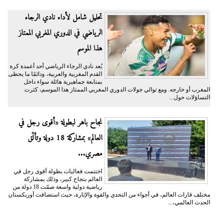
تحليل شامل لأداء نادي الرجاء
الرياضي في الدوري المغربي الممتاز
هذا الموسم
يُعد نادي الرجاء الرياضي أحد أعمدة كرة
القدم المغربية والعربية، ودائمًا ما يحظى
بمتابعة جماهيرية هائلة سواء داخل
المغرب أو خارجه. ومع توالي جولات الدوري المغربي الممتاز هذا الموسم، كثرت
التساؤلات حول...
نجاح باهر لبطولة «أقوى رجل في
العالم» بمشاركة 18 دولة وتألّق
مصري...
اختتمت فعاليات بطولة أقوى رجل في
العالم بنجاح كبير، وذلك بمشاركة
رياضية دولية واسعة ضمّت 18 دولة من
مختلف قارات العالم، في أجواء من التحدي والقوة والإثارة، حيث استضافت أوزبكستان
الحدث العالمي،...