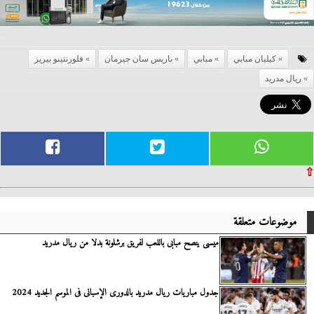
كيليان مبابي
مبابي
باريس سان جيرمان
فلورنتينو بيريز
ريال مدريد
⇧
موضوعات متعلقة
ميسى ينصح مبابى باللعب لفريق برشلونة بدلا من ريال مدريد
جدول مباريات ريال مدريد بالدورى الإسبانى فى الموسم الجديد 2024