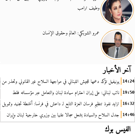
وطيف ترامب
عمرو الشوبكي: العالم وحقوق الإنسان
آخر الأخبار
يونيفيل تؤكد دعمها للجيش اللبناني في مواجهة السلاح غير القانوني وتحذر من ا
14:24
نائب لبناني: على إيران احترام سيادة لبنان والتعامل عبر مؤسساته فقط
19:50
تزايد نفوذ تنظيم فرسان العزة التابع لـ داعش في فرنسا: أنشطة تجنيد وتمويل
16:32
جدل السلاح والسيادة يشعل سجالا علنيا بين وزيري خارجية لبنان وإيران
14:46
الفيس بوك