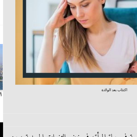
اكتئاب بعد الولادة
بث مباشر.. مباراة الزمالك وسيراميكا كليوباترا في
ا
الدوري