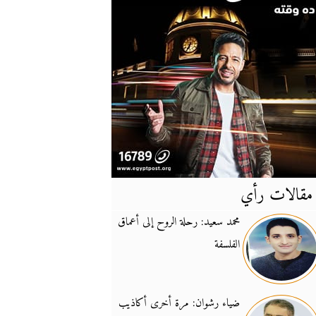
مقالات رأي
آخر
الأخبار
محمد سعيد: رحلة الروح إلى أعماق
الفلسفة
يونيفيل تؤكد دعمها ل
14:24
نائب لبناني: على إير
19:50
ضياء رشوان: مرة أخرى أكاذيب
تزايد نفوذ تنظيم فرس
16:32