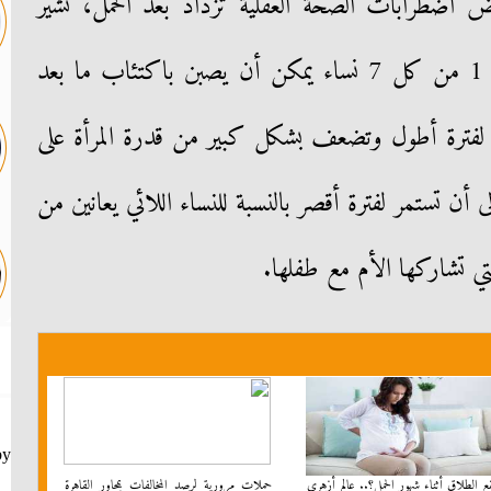
اضطرابات الصحة العقلية تزداد بعد الحمل، تشير
دراسة نشرتها StatPearls إلى أن 1 من كل 7 نساء يمكن أن يصبن باكتئاب ما بعد
لولادة (PPD) بينما تدوم PPD لفترة أطول وتضعف بشكل كبير من قدرة المرأة على
لى أن تستمر لفترة أقصر بالنسبة للنساء اللائي يعانين من
لتي تشاركها الأم مع طفلها.
by
 الطلاق أثناء شهور الحمل؟.. عالم أزهرى
حملات مرورية لرصد المخالفات بمحاور القاهرة