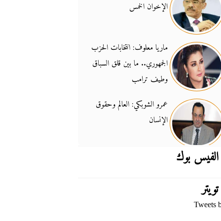
الإخوان الخمس
جدل السلاح والسيادة
14:46
ماريا معلوف: انتخابات الحزب
الجمهوري.. ما بين قلق السباق
وطيف ترامب
عمرو الشوبكي: العالم وحقوق
الإنسان
الفيس بوك
تويتر
Tweets 