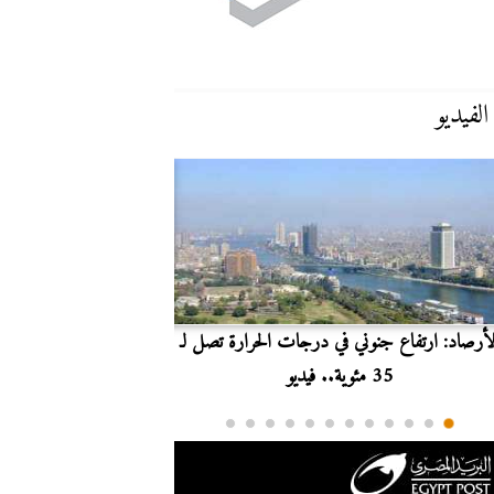
الفيديو
لأرصاد: ارتفاع جنوني في درجات الحرارة تصل لـ
بث مباشر.. مشاهدة مبارا
35 مئوية.. فيديو
الدوري ا