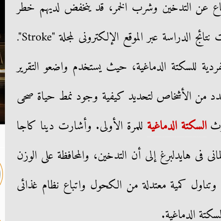
ناع عن التدخين وشرب الخمر، قد ينخفض لديهم خطر
الإصابة بالجلطة الدماغية.وقد نشرت نتائج الدراسة عبر الموقع الإلكترونى لمجلة "Stroke".
دية للسكتة الدماغية، حيث يستخدم واضعو التقرير
ات عدد من الأشخاص لتحديد كيفية وجود نمط حياة صحى
دوث
السكتة الدماغية
للمرة الأولى. وأشارت دينا كاجا
ى فى هايدلبرغ إلى أن التدخين، والمحافظة على الوزن
 وتناول كمية معتدلة من الكحول واتباع نظام غذائى
كتة الدماغية.