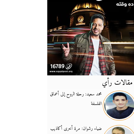
مقالات رأي
آخر
الأخبار
محمد سعيد: رحلة الروح إلى أعماق
الفلسفة
يونيفيل تؤكد دعمها ل
14:24
نائب لبناني: على إير
19:50
ضياء رشوان: مرة أخرى أكاذيب
تزايد نفوذ تنظيم فرس
16:32