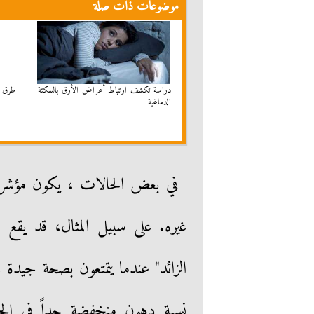
موضوعات ذات صلة
دراسة تكشف ارتباط أعراض الأرق بالسكتة
طرق ط
الدماغية
في بعض الحالات ، يكون مؤشر كت
غيره. على سبيل المثال، قد يقع
الزائد" عندما يتمتعون بصحة جيدة ولي
نسبة دهون منخفضة جداً في ال