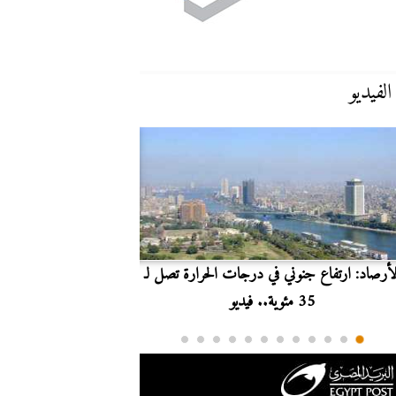
الفيديو
لأرصاد: ارتفاع جنوني في درجات الحرارة تصل لـ
بث مباشر.. مشاهدة مبارا
35 مئوية.. فيديو
الدوري ا