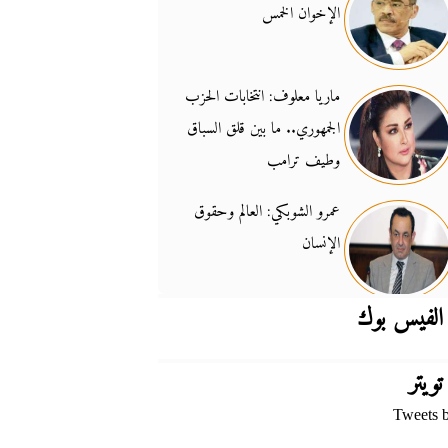
الإخوان الخمس
جدل السلاح والسيادة
14:46
ماريا معلوف: انتخابات الحزب
الجمهوري.. ما بين قلق السباق
وطيف ترامب
عمرو الشوبكي: العالم وحقوق
الإنسان
الفيس بوك
تويتر
Tweets 