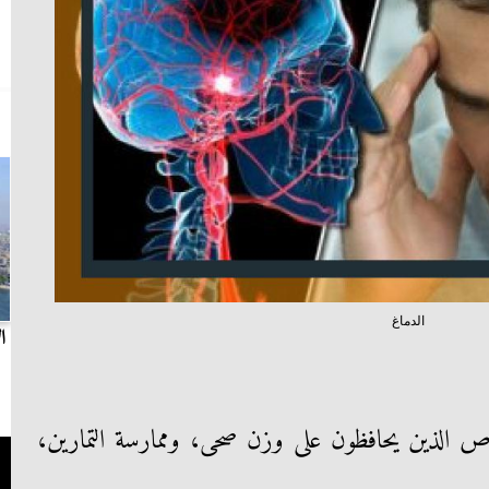
الدماغ
بث مباشر.. مباراة الزمالك وسيراميكا كليوباترا في
ا
الدوري
الذين يحافظون على وزن صحى، وممارسة التمارين،