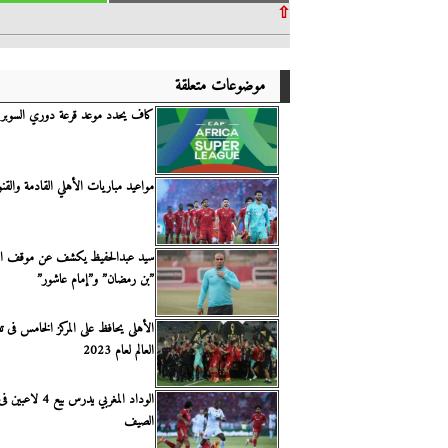
⇧
موضوعات متعلقة
كاف يحدد موعد قرعة دوري السوبر ا
مواعيد مباريات الأهلي القادمة والقنو
سيد عبدالحفيظ يكشف عن موقف ال
”بن رمضان” و”إمام عاشور”
الأهلى يحافظ على المركز الخامس فى ت
العالم لعام 2023
الوداد المغربي يدرس بي
الصيف