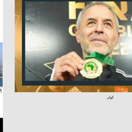
بث مباشر.. مباراة الزمالك وسيراميكا كليوباترا في
ا
كولر
الدوري