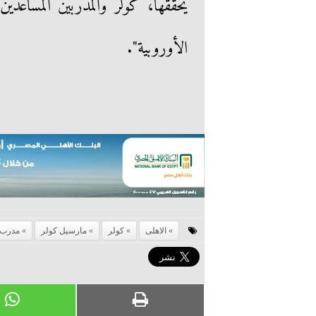
يُحققها، كولر والمدربين المساعدي
الأوروبية".
الاهلى
كولر
مارسيل كولر
مدرب 