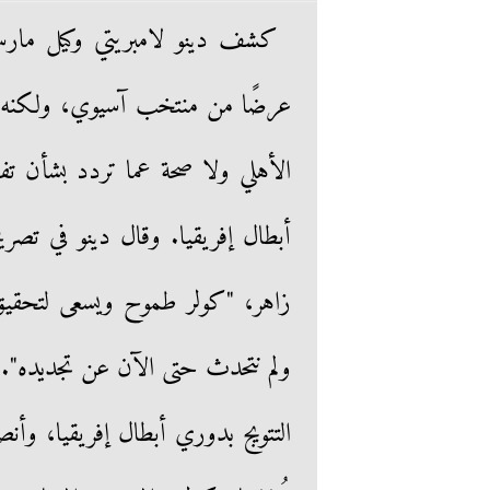
كشف دينو لامبريتي وكيل مار
عرضًا من منتخب آسيوي، ولكنه ر
الأهلي ولا صحة عما تردد بشأن تف
أبطال إفريقيا. وقال دينو في تص
زاهر، "كولر طموح ويسعى لتحقيق
ولم نتحدث حتى الآن عن تجديده". وت
التتويج بدوري أبطال إفريقيا، وأنص