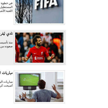
في خطوة جد
المستطيل ا
اللعبة الأش
نادي ليفرب
صعوده من رح
مباريات ال
مباريات ال
أصبحت كرة 