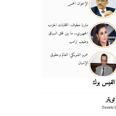
الإخوان الخمس
جدل السلاح والسيادة
14:46
ماريا معلوف: انتخابات الحزب
الجمهوري.. ما بين قلق السباق
وطيف ترامب
عمرو الشوبكي: العالم وحقوق
الإنسان
الفيس بوك
تويتر
Tweets 