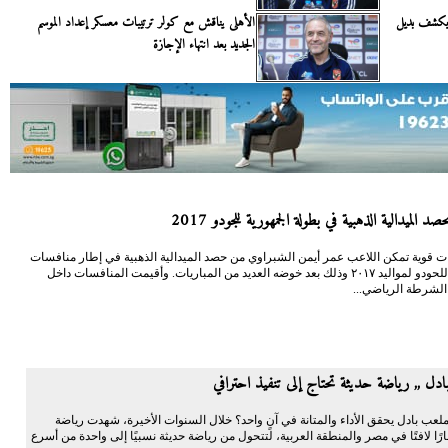
 يكشف بديل
الأهلى يناقش مع كولر ترتيبات معسكر إعداد الموسم
الجديد بعد انتهاء الإجازة
د الميدالية الذهبية في بطولة الجمهورية للجودو 2017
ت قوية تمكن اللاعب عمر أيمن الشبراوي من حصد الميدالية الذهبية في إطار منافسات
الجمهورية للحودو لمواليد ٢٠١٧ وذلك بعد خوضه العديد من المباريات. وأقيمت المنافسات داخل
 الشرطة الرياضي...
دل ,, رياضة حديثة تحتاج إلى تنفيذ احترافي
لعب بادل يحقق الأداء والمتانة في آنٍ واحد؟ خلال السنوات الأخيرة، شهدت رياضة
ارًا لافتًا في مصر والمنطقة العربية، لتتحول من رياضة حديثة نسبيًا إلى واحدة من أسرع