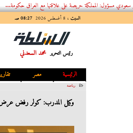
 المملكة حريصة على علاقتها مع العراق حكومة...
السبت
، 8 أغسطس 2026
08:27 صـ
محمد السعدني
رئيس التحرير
الرئيسية
مصر
تقارير
رياضة
2023-06-17 02:24:50
وكيل المدرب: كولر رفض عرض 