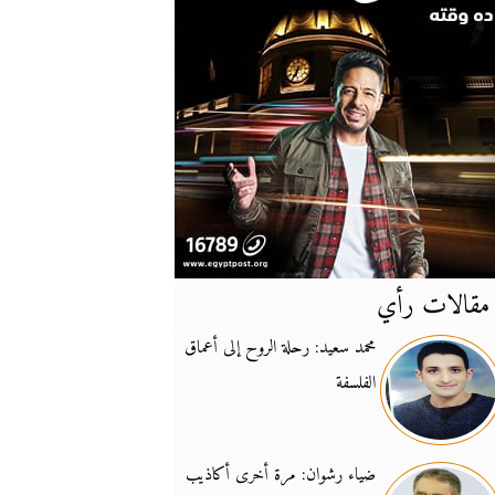
مقالات رأي
آخر
الأخبار
محمد سعيد: رحلة الروح إلى أعماق
الفلسفة
يونيفيل تؤكد دعمها ل
14:24
نائب لبناني: على إير
19:50
ضياء رشوان: مرة أخرى أكاذيب
تزايد نفوذ تنظيم فرس
16:32