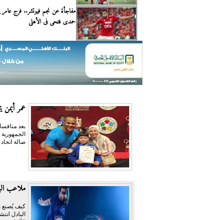
مفاجأة عن نجم فيوتشر.. فرج عامر
حمدى فتحى فى الأهلى
عمر أيمن يحص
بعد منافسا
صالة اتحاد
ملاعب البا
كيف يُصنع م
البادل انتش