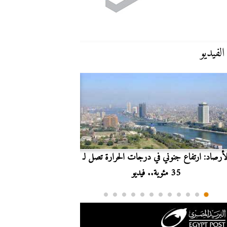
الفيديو
لأرصاد: ارتفاع جنوني في درجات الحرارة تصل لـ
بث مباشر.. مشاهدة مبارا
35 مئوية.. فيديو
الدوري ا