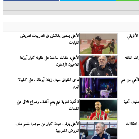
لأفريقي
الأهلى يستعين بالناشئين فى التدريبات لتعويض
الغيابات
ات الناقلة
الأهلي، ملفات ساخنة على طاولة كولر أبرزها
اللاعبون الراحلون
أهلي من ضم
ماجى الحلوانى ضيف إيمان أبوطالب على ”الحياة”
اليوم
صنيف أندية
3 أندية قطرية تهتم بضم أفشة.. وصراع ثلاثى على
الشحات
ع 4 لاعبين فى انتقالات
الأهلى يترقب عودة كولر من سويسرا لحسم ملف
العروض الخارجية