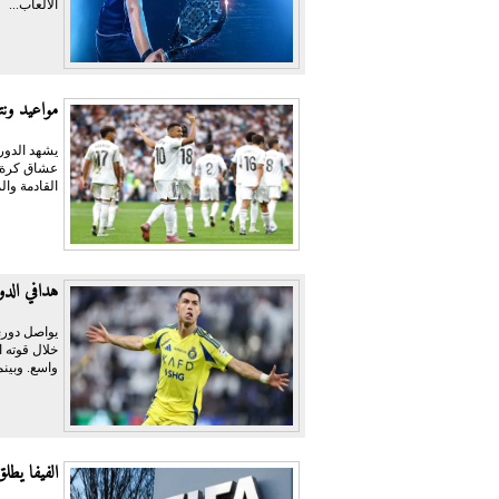
الألعاب...
مواعيد ونت
عشاق كرة ال
القادمة وال
هدافي الدوري السعودي
يواصل دوري
خلال قوته ا
واسع. وبينم
الفيفا يطل