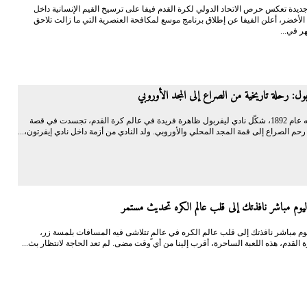
يدة تعكس حرص الاتحاد الدولي لكرة القدم فيفا على ترسيخ القيم الإنسانية داخل
لأخضر، أعلن الفيفا عن إطلاق برنامج موسع لمكافحة العنصرية التي ما زالت تلاحق
هر في...
ول: رحلة تاريخية من الصراع إلى المجد الأوروبي
منذ تأسيسه عام 1892، شكّل نادي ليفربول ظاهرة فريدة في عالم كرة القدم، تجسدت في قصة
م الصراع إلى قمة المجد المحلي والأوروبي. ولد النادي من أزمة داخل نادي إيفرتون،...
يوم مباشر نافذتك إلى قلب عالم الكره تحديث مستمر
يوم مباشر نافذتك إلى قلب عالم الكره في عالمٍ تتلاشى فيه المسافات بلمسة زر،
القدم، هذه اللعبة الساحرة، أقرب إلينا من أي وقت مضى. لم تعد الحاجة لانتظار بث...